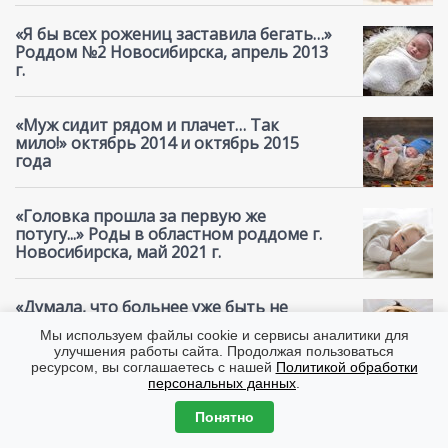
«Я бы всех рожениц заставила бегать…»
Роддом №2 Новосибирска, апрель 2013
г.
«Муж сидит рядом и плачет… Так
мило!» октябрь 2014 и октябрь 2015
года
«Головка прошла за первую же
потугу...» Роды в областном роддоме г.
Новосибирска, май 2021 г.
«Думала, что больнее уже быть не
может…» Областной роддом
Мы используем файлы cookie и сервисы аналитики для
Новосибирска, февраль 20 г.
улучшения работы сайта. Продолжая пользоваться
ресурсом, вы соглашаетесь с нашей
Политикой обработки
персональных данных
.
Рождение моего ангелочка. Сентябрь 2010. ЭКС
Понятно
«Три потуги - и у меня на груди лежит