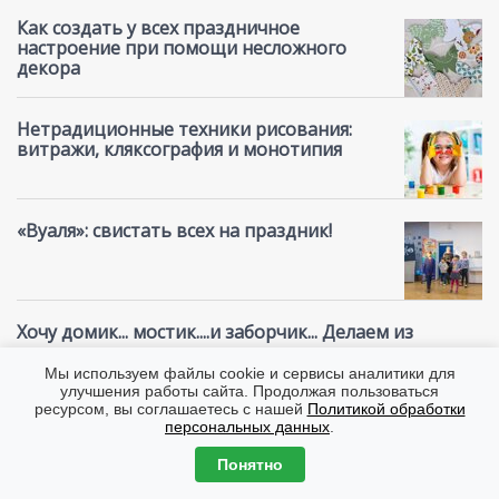
Как создать у всех праздничное
настроение при помощи несложного
декора
Нетрадиционные техники рисования:
витражи, кляксография и монотипия
«Вуаля»: свистать всех на праздник!
Хочу домик... мостик....и заборчик... Делаем из
подручных материалов
Мы используем файлы cookie и сервисы аналитики для
улучшения работы сайта. Продолжая пользоваться
В какие игры можно играть с ребёнком,
ресурсом, вы соглашаетесь с нашей
Политикой обработки
не отвлекаясь от повседневных дел?
персональных данных
.
Понятно
Нетрадиционные техники рисования: