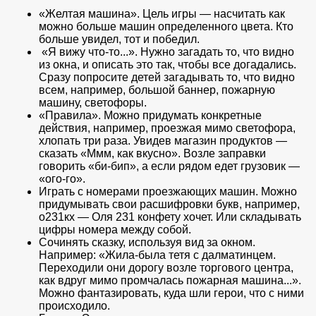
«Желтая машина». Цель игры — насчитать как
можно больше машин определенного цвета. Кто
больше увидел, тот и победил.
«Я вижу что-то...». Нужно загадать то, что видно
из окна, и описать это так, чтобы все догадались.
Сразу попросите детей загадывать то, что видно
всем, например, большой баннер, пожарную
машину, светофоры.
«Правила». Можно придумать конкретные
действия, например, проезжая мимо светофора,
хлопать три раза. Увидев магазин продуктов —
сказать «Ммм, как вкусно». Возле заправки
говорить «би-бип», а если рядом едет грузовик —
«ого-го».
Играть с номерами проезжающих машин. Можно
придумывать свои расшифровки букв, например,
о231кх — Оля 231 конфету хочет. Или складывать
цифры номера между собой.
Сочинять сказку, используя вид за окном.
Например: «Жила-была тетя с далматинцем.
Переходили они дорогу возле торгового центра,
как вдруг мимо промчалась пожарная машина...».
Можно фантазировать, куда шли герои, что с ними
происходило.