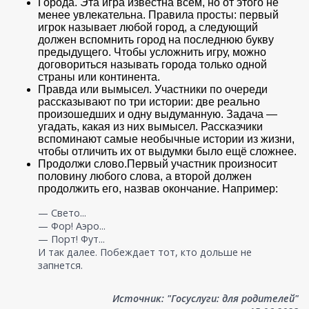
Города. Эта игра известна всем, но от этого не
менее увлекательна. Правила просты: первый
игрок называет любой город, а следующий
должен вспомнить город на последнюю букву
предыдущего. Чтобы усложнить игру, можно
договориться называть города только одной
страны или континента.
Правда или вымысел. Участники по очереди
рассказывают по три истории: две реально
произошедших и одну выдуманную. Задача —
угадать, какая из них вымысел. Рассказчики
вспоминают самые необычные истории из жизни,
чтобы отличить их от выдумки было ещё сложнее.
Продолжи слово.Первый участник произносит
половину любого слова, а второй должен
продолжить его, назвав окончание. Например:
— Свето...
— Фор! Аэро...
— Порт! Фут...
И так далее. Побеждает тот, кто дольше не
запнется.
Источник: "Госуслуги: для родителей"