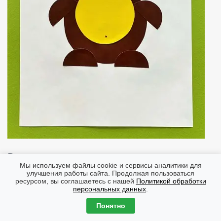
Варианты изготовления аппликации
Мы используем файлы cookie и сервисы аналитики для
улучшения работы сайта. Продолжая пользоваться
Из шаблонов этой поделки удобно сделать
тактильного
ресурсом, вы соглашаетесь с нашей
Политикой обработки
«мишку»
, которого потом интересно будет не только
персональных данных
.
разглядывать, но и трогать. Нужно всего лишь заменить
желтые части ушей и живота на детали, вырезанные из
Понятно
бумаги другой текстуры. Например, живот и нос вырезаем