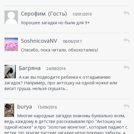
Серофим. (Гость)
10/01/2019
Хорошее загадки но были для 9+
SoshnicovaNV
08/06/2017
Спасибо, пока читали, обхохотались!
Багряна
24/09/2016
А как вы подводите ребенка к отгадыванию
загадок? Например, про антошку на одной ножке или
висит груша, нельзя скушать...
burya
15/09/2016
Многие народные загадки знакомы буквально всем,
ведь каждому в детстве рассказывали про "Антошку на
одной ножке" и про "золотые монетки", которые падают с
ветки. Но другие русские загадки незаслуженно забыты, а