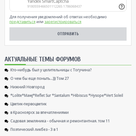
Для получения уведомлений об ответах необходимо
представиться
или
зарегистрироваться
AКТУАЛЬНЫЕ ТЕМЫ ФОРУМОВ
Кто-нибудь был у целительницы с Тогучина?
О чем бы еще поныть...))) Том 27
Нижний Новгород
*Lolite*Mawj*Reflet Sur *Santalum *Hibiscus *Hysope*Vert Soleil
Цветик-первоцветик
в Красноярск за впечатлениями
Садовая земляника - обычная и ремонтантная. том 11
Поэтический ликбез - 3 в 1