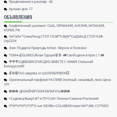
Предложения к распиву - 62
Аромат дня- 17
ОБЪЯВЛЕНИЯ
Ааафигенный шоппинг: США, ГЕРМАНИЯ, АНГЛИЯ, ИСПАНИЯ,
КОРЕЯ, РФ
НаТаЛи *СимаЛенд СТОП 10.08*S-Style*СаДоВоД СТОП 9.08-
стр2234
:bee: Подарок Природы Алтая - Вкусно и Полезно
ТОМ4-🍒GLAMOURная Турция👗👖- 🚛 Свободное в пути с 1 🚛
🌹🌹🌹ОДЕВАЕМСЯ МОДНО ВМЕСТЕ С НАМИ! СтильнаЯ
БелоруссиЯ‼
✌️🌞🤩ТАО-закупка от ШОЛПХЕЛПЕРА!💥
Оригинальный парфюм! РАСПИВ! Элитный, нишевый, люкс Цена
опт
🪷🪷🪷 ДИЗАЙНЕРСКАЯ БЕЛАРУСЬ🪷🪷🪷
=Садовод Выкуп ВТ и ПТ=СоК= Пионы=Семена=Растения!
П*И*Н*И*О*Л*О нат ОБУВЬ+COLABEAR+пухи NA*UMI, CO*NSO!