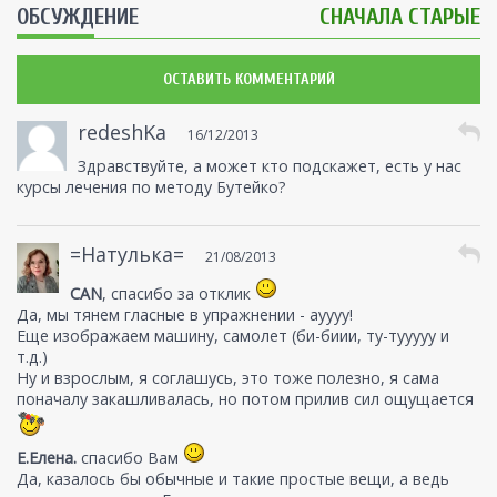
ОБСУЖДЕНИЕ
СНАЧАЛА СТАРЫЕ
ОСТАВИТЬ КОММЕНТАРИЙ
redeshKa
16/12/2013
Здравствуйте, а может кто подскажет, есть у нас
курсы лечения по методу Бутейко?
=Натулька=
21/08/2013
CAN
, спасибо за отклик
Да, мы тянем гласные в упражнении - ауууу!
Еще изображаем машину, самолет (би-биии, ту-тууууу и
т.д.)
Ну и взрослым, я соглашусь, это тоже полезно, я сама
поначалу закашливалась, но потом прилив сил ощущается
Е.Елена.
спасибо Вам
Да, казалось бы обычные и такие простые вещи, а ведь