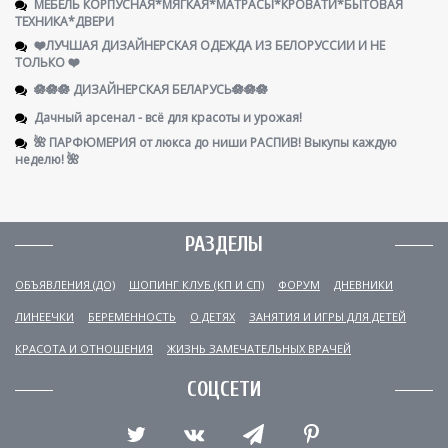
МЕБЕЛЬ КОРПУСНАЯ*МЯГКАЯ*МАТРАСЫ*КРОВАТИ*БЫТОВАЯ
ТЕХНИКА*ДВЕРИ
❤️ЛУЧШАЯ ДИЗАЙНЕРСКАЯ ОДЕЖДА ИЗ БЕЛОРУССИИ И НЕ
ТОЛЬКО ❤️
🪷🪷🪷 ДИЗАЙНЕРСКАЯ БЕЛАРУСЬ🪷🪷🪷
Дачный арсенал - всё для красоты и урожая!
🌺 ПАРФЮМЕРИЯ от люкса до ниши РАСПИВ! Выкупы каждую
неделю! 🌺
РАЗДЕЛЫ
ОБЪЯВЛЕНИЯ (ДО)
ШОПИНГ КЛУБ (КП И СП)
ФОРУМ
ДНЕВНИКИ
ЛИНЕЕЧКИ
БЕРЕМЕННОСТЬ
О ДЕТЯХ
ЗАНЯТИЯ И ИГРЫ ДЛЯ ДЕТЕЙ
КРАСОТА И ОТНОШЕНИЯ
ЖИЗНЬ ЗАМЕЧАТЕЛЬНЫХ ВРАЧЕЙ
СОЦСЕТИ