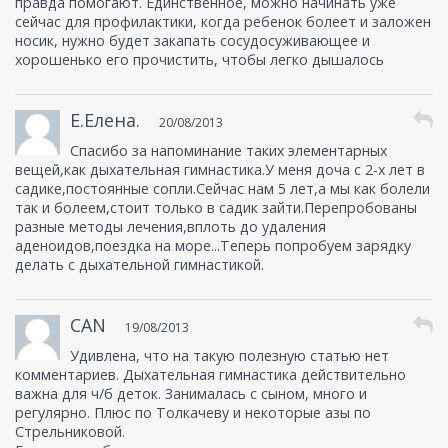
правда помогают. Единственное, можно начинать уже
сейчас для профилактики, когда ребенок болеет и заложен
носик, нужно будет закапать сосудосуживающее и
хорошенько его прочистить, чтобы легко дышалось
Е.Елена.
20/08/2013
Спасибо за напоминание таких элементарных
вещей,как дыхательная гимнастика.У меня доча с 2-х лет в
садике,постоянные сопли.Сейчас нам 5 лет,а мы как болели
так и болеем,стоит только в садик зайти.Перепробованы
разные методы лечения,вплоть до удаления
аденоидов,поездка на море...Теперь попробуем зарядку
делать с дыхательной гимнастикой.
CAN
19/08/2013
Удивлена, что на такую полезную статью нет
комментариев. Дыхательная гимнастика действительно
важна для ч/б деток. Занималась с сыном, много и
регулярно. Плюс по Толкачеву и некоторые азы по
Стрельниковой.