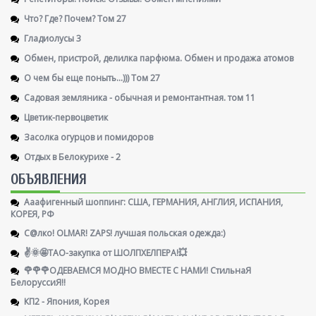
Что? Где? Почем? Том 27
Гладиолусы 3
Обмен, пристрой, делилка парфюма. Обмен и продажа атомов
О чем бы еще поныть...))) Том 27
Садовая земляника - обычная и ремонтантная. том 11
Цветик-первоцветик
Засолка огурцов и помидоров
Отдых в Белокурихе - 2
ОБЪЯВЛЕНИЯ
Ааафигенный шоппинг: США, ГЕРМАНИЯ, АНГЛИЯ, ИСПАНИЯ,
КОРЕЯ, РФ
С@лко! OLMAR! ZAPS! лучшая польская одежда:)
✌️🌞🤩ТАО-закупка от ШОЛПХЕЛПЕРА!💥
🌹🌹🌹ОДЕВАЕМСЯ МОДНО ВМЕСТЕ С НАМИ! СтильнаЯ
БелоруссиЯ‼
КП2 - Япония, Корея