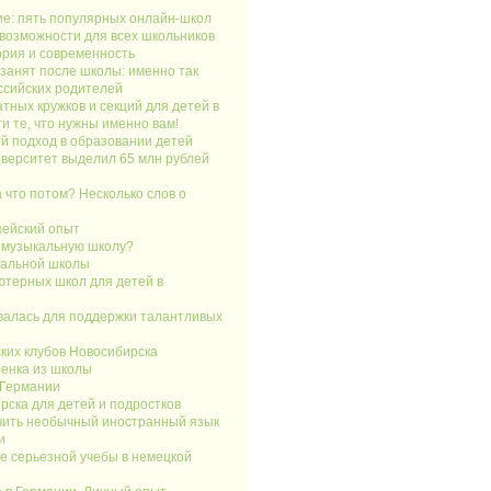
е: пять популярных онлайн-школ
 возможности для всех школьников
ория и современность
занят после школы: именно так
ссийских родителей
тных кружков и секций для детей в
ти те, что нужны именно вам!
ый подход в образовании детей
иверситет выделил 65 млн рублей
 что потом? Несколько слов о
пейский опыт
 музыкальную школу?
кальной школы
ютерных школ для детей в
алась для поддержки талантливых
ких клубов Новосибирска
бенка из школы
 Германии
ска для детей и подростков
учить необычный иностранный язык
и
е серьезной учебы в немецкой