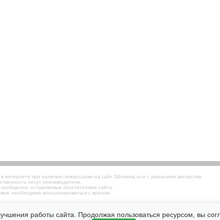
 интернете при наличии гиперссылки на сайт Sibmama.ru и с указанием авторства.
ственность несут рекламодатели.
 сообщения, оставляемые посетителями сайта.
вья, необходимо консультироваться с врачом.
лучшения работы сайта. Продолжая пользоваться ресурсом, вы со