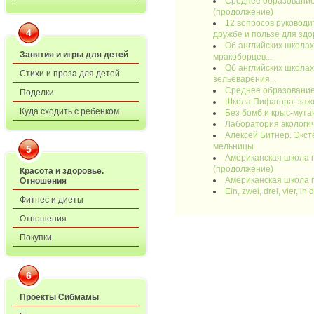
Среднее образование
(продолжение)
12 вопросов руководит
4
дружбе и пользе для здо
Об английских школах
Занятия и игры для детей
мракоборцев...
Об английских школах
Стихи и проза для детей
зельеварения...
Среднее образование
Поделки
Школа Пифагора: заж
Куда сходить с ребенком
Без бомб и крыс-мута
Лаборатория экологи
Алексей Битнер. Экст
мельницы
5
Американская школа 
(продолжение)
Красота и здоровье.
Американская школа 
Отношения
Ein, zwei, drei, vier, in
Фитнес и диеты
Отношения
Покупки
6
Проекты Сибмамы