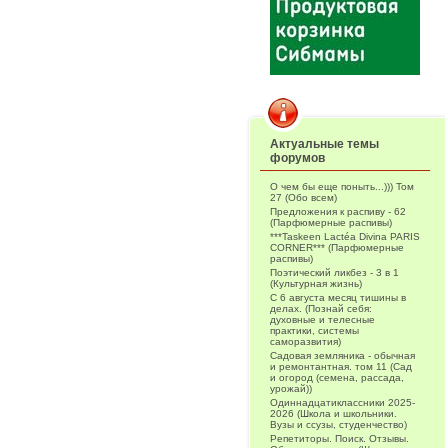
Актуальные темы
форумов
О чем бы еще поныть...))) Том
27 (Обо всем)
Предложения к распиву - 62
(Парфюмерные распивы)
***Taskeen Lactéa Divina PARIS
CORNER*** (Парфюмерные
распивы)
Поэтический ликбез - 3 в 1
(Культурная жизнь)
С 6 августа месяц тишины в
делах. (Познай себя:
духовные и телесные
практики, системы
саморазвития)
Садовая земляника - обычная
и ремонтантная. том 11 (Сад
и огород (семена, рассада,
урожай))
Одиннадцатиклассники 2025-
2026 (Школа и школьники.
Вузы и ссузы, студенчество)
Репетиторы. Поиск. Отзывы.