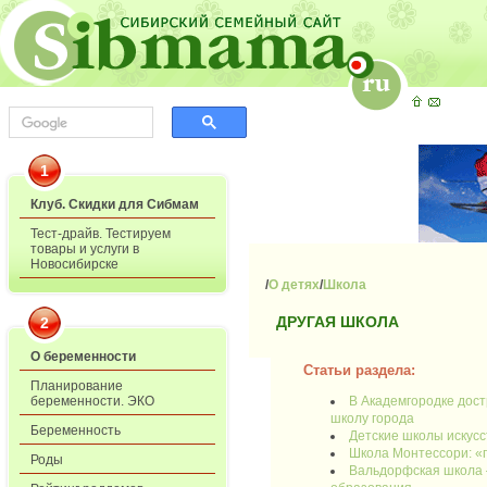
1
Клуб. Скидки для Сибмам
Тест-драйв. Тестируем
товары и услуги в
Новосибирске
/
О детях
/
Школа
ДРУГАЯ ШКОЛА
2
О беременности
Статьи раздела:
Планирование
В Академгородке дос
беременности. ЭКО
школу города
Беременность
Детские школы искус
Школа Монтессори: «
Роды
Вальдорфская школа 