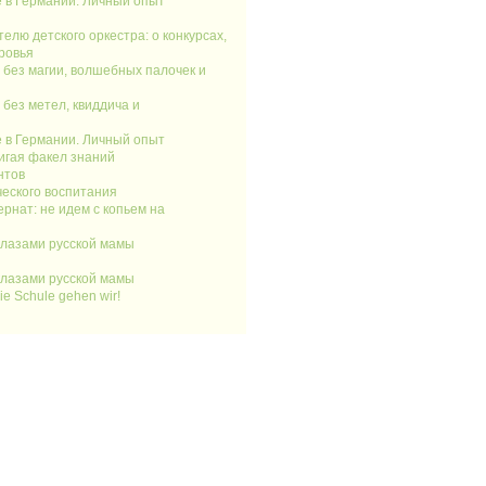
 в Германии. Личный опыт
елю детского оркестра: о конкурсах,
ровья
 без магии, волшебных палочек и
 без метел, квиддича и
 в Германии. Личный опыт
игая факел знаний
нтов
ческого воспитания
ернат: не идем с копьем на
глазами русской мамы
глазами русской мамы
 die Schule gehen wir!