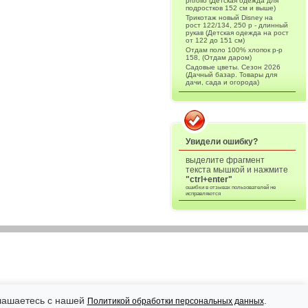
prtroliо (Детская одежда для
подростков 152 см и выше)
Трикотаж новый Disney на
рост 122/134, 250 р - длинный
рукав (Детская одежда на рост
от 122 до 151 см)
Отдам поло 100% хлопок р-р
158, (Отдам даром)
Садовые цветы. Сезон 2026
(Дачный базар. Товары для
дачи, сада и огорода)
Увидели ошибку?
выделите фрагмент
текста мышкой и нажмите
"ctrl+enter"
ошибки в отзывах пользователей не
исправляются
глашаетесь с нашей
.
Политикой обработки персональных данных