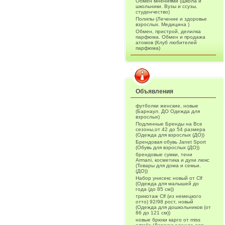
Обмен мнениями (Школа и
школьники. Вузы и ссузы,
студенчество)
Полипы (Лечение и здоровье
взрослых. Медицина )
Обмен, пристрой, делилка
парфюма. Обмен и продажа
атомов (Клуб любителей
парфюма)
Объявления
футболки женские, новые
(Барнаул. ДО Одежда для
взрослых)
Подлинные Бренды на Все
сезоны,от 42 до 54 размера
(Одежда для взрослых (ДО))
Брендовая обувь Janet Sport
(Обувь для взрослых (ДО))
брендовые сумки, тени
Armani, косметика и духи люкс
(Товары для дома и семьи.
(ДО))
Набор унисекс новый от Clf
(Одежда для малышей до
года (до 85 см))
трикотаж Clf (из немецкого
отто) 92/98 рост, новый
(Одежда для дошкольников (от
86 до 121 см))
новые брюки карго от miss