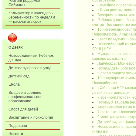
образования
Рейтинг роддомов
Сибмамы
Семейное образовани
«Точки роста»: новые
Калькулятор и календарь
Вечерние школы: ист
беременности по неделям
Ребенок должен быть 
— рассчитать срок
считает большинство ро
10 интересных беспла
Новосибирске. И как най
3
Квест по музыке: нов
Новосибирский госун
О детях
СУНЦ НГУ
Музыкальная школа: а
Новорожденный. Ребенок
карьере музыканта
до года
Ланчбоксы. Мой евро
Детское здоровье и уход
Почему дети бросают
5 слов в защиту музы
Детский сад
10 популярных компь
Новосибирске
Школа
«ФМШ при НГУ создав
детей из регионов...»
Высшее и среднее
профессиональное
7 военно-патриотичес
образование
Почему я забрала ре
Американская мама в
Спорт для детей
7 фотошкол Новосибир
9 мест, где можно вы
Воспитание и психология
Детский сад по-финск
Подростки
Несерьезное описани
гимназии
Новости