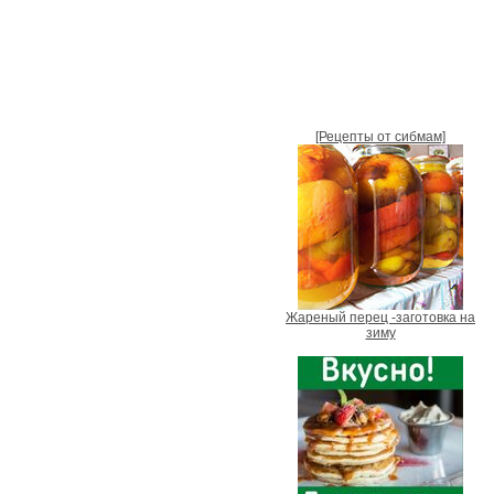
[Рецепты от сибмам]
Жареный перец -заготовка на
зиму