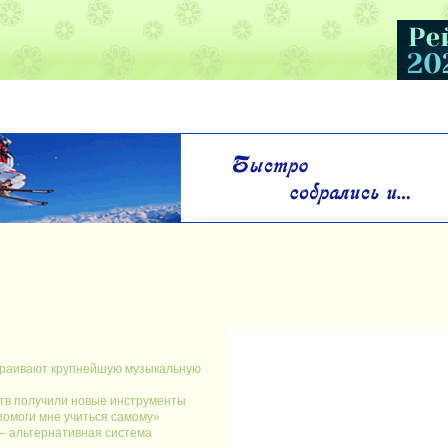
траивают крупнейшую музыкальную
ств получили новые инструменты
помоги мне учиться самому»
– альтернативная система