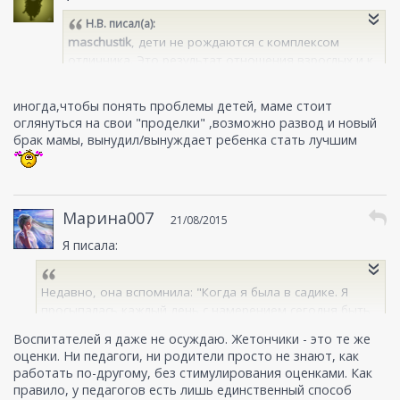
Н.В.
писал(а):
maschustik
, дети не рождаются с комплексом
отличника. Это результат отношения взрослых и к
ребёнку, и к себе.
иногда,чтобы понять проблемы детей, маме стоит
оглянуться на свои "проделки" ,возможно развод и новый
брак мамы, вынудил/вынуждает ребенка стать лучшим
Марина007
21/08/2015
Я писала:
Недавно, она вспомнила: "Когда я была в садике. Я
просыпалась каждый день с намерением сегодня быть
хорошей и чтобы мне дали за это жетончики. (У них
Воспитателей я даже не осуждаю. Жетончики - это те же
там была такая система стимулирования хорошего
оценки. Ни педагоги, ни родители просто не знают, как
поведения). Но все равно, что-нибудь происходило
работать по-другому, без стимулирования оценками. Как
плохое и мне давали черный жетончик.
правило, у педагогов есть лишь единственный способ