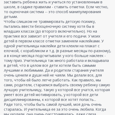
заставить ребенка жить и учиться по установленным в
школе, в садике правилам - ставить отметки. Если честно,
то оценочная система -- это способ манипулирования
детьми.
Чтобы слишком не травмировать детскую психику,
пытались ввести безоценочную систему хотя бы в
младших классах (до второго включительно). Но на
практике все зависит от учителя и его подачи. У моих
детей в первом классе отметки заменяли наклейками. У
одной учительницы наклейки дети клеили на плакат с
елочкой, с корабликом и т.д. (в разные месяцы по-разному),
а в конце месяца подсчитывали: у кого больше наклеек -
тому приз. Учительница так много работала и вкладывала
в детей, что в целом все дети хотели быть самыми
лучшими и любимыми. Да и родители старания учителя
очень ценили и души ней не чаяли. Мы делали все, для
того, чтобы ей было легче работать. Как правило, мы
сами, родители, стараемся выбрать своему ребенку самую
лучшую учительницу, такую у которой все учатся, которая
умеет всех детей мотивировать, у которой все дети
дисциплинированны, к которой все хотят попасть...
Ради того, чтобы быть самой лучшей, моя дочь очень
старалась. И учительница ее за это очень любила. Когда
мы уходили, она очень расстраивалась, даже слеза