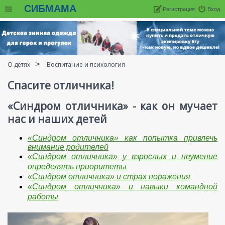
СИБМАМА
Регистрация
Вход
О детях
Воспитание и психология
Спасите отличника!
«Синдром отличника» - как он мучает
нас и наших детей
«Синдром отличника» как попытка привлечь
внимание родителей
«Синдром отличника» у взрослых и неумение
определять приоритеты
«Синдром отличника» и страх поражения
«Синдром отличника» и навыки командной
работы