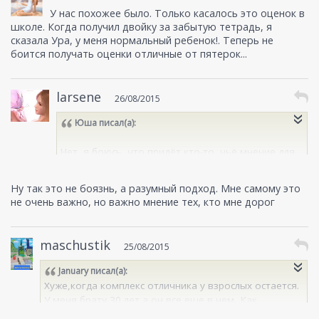
У нас похожее было. Только касалось это оценок в
школе. Когда получил двойку за забытую тетрадь, я
сказала Ура, у меня нормальный ребенок!. Теперь не
боится получать оценки отличные от пятерок...
larsene
26/08/2015
Юша
писал(а):
Нет, я боюсь, что придёт кто-то, чьё мнение для
меня важно, и увидит, что у меня бардак.
Ну так это не боязнь, а разумный подход. Мне самому это
не очень важно, но важно мнение тех, кто мне дорог
maschustik
25/08/2015
January
писал(а):
Хуже,когда комплекс отличника у взрослых остается.
У меня брату 30 лет,а он все еще в нем...Как
взрослым от него избавиться?