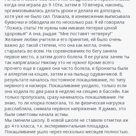
когда она играла до 9-10ти, затем в 10 вечера, наконец,
организовывалась делать уроки и делала их допоздна,
хотя уже не было сил. Плакала, в изнеможении выписывала
буквочки и обводила их по несколько раз. Я ей говорила:
"Ложись спать! Не нужны нам никакие пятерки ценой
здоровья!" А она, рыдая: "Мне поставят четверку!"
Желание любви учителя и его принятия, ей было очень
важно до такой степени, что она как могла, очень
старалась во всем. На соревнованиях по бегу заняла
первое место, а затем долго болела. Я ее ругала: зачем ты
так напрягалась! Никому это не нужно! Кроме всего
прочего еще в садике она часто болела, и бронхиты были
и аллергия на кошек, затем и на пыльцу одуванчиков. В
результате началось постоянное покашливание, по типу
нервного и насморк. Покашливание уходило, только если
она ходила по два раза в неделю на секцию в бассейн. Как
только пропускала, сразу начиналось покашливание. Не
знаю, то ли хлорка помогала, то ли физическая нагрузка
расслабляла, снимала нервное напряжение. Я думаю, это
были симптомы начала астмы.
Мы сменили школу. В новой школе не ставили отметки аж
до 4 го класса, т.к. экспериментальная площадка.
Покашливание ушло через несколько месяцев полностью.