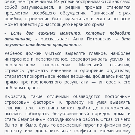
реже, чем троечникам. Их успехи воспринимаются как само
собой разумеющееся, а редкие промахи становятся
предметом всеобщего обсуждения. Панический страх
ошибки, стремление быть идеальным всегда и во всем
может довести до настоящего нервного срыва.
- Есть два важных момента, которые подводят
отличников, -
рассказывает Анна Петровская.
- Это
неумение определить приоритеты.
Ребенок должен учиться выделять главное, наиболее
интересное и перспективное, сосредотачивать усилия на
определенном направлении. Маленький отличник,
стремясь удержать внимание и одобрение родителей,
старается покорять все новые вершины, добиваясь иногда
прямо противоположного результата — интерес к его
победам падает.
Вырастая, такие отличники обзаводятся постоянным
стрессовым фактором. К примеру, не умея выделять
главную цель, женщина может дойти до изнеможения,
пытаясь соблюдать безукоризненный порядок дома и
стать безупречным сотрудником на работе. Отказ от чего
бы то ни было, будь то воскресный пирог по фирменному
рецепту или дополнительные графики к ежемесячному