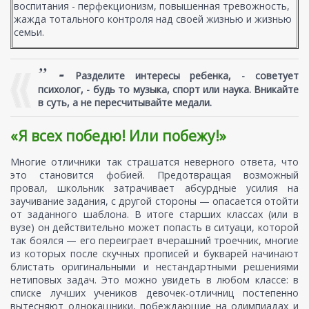
воспитания - перфекционизм, повышенная тревожность,
жажда тотального контроля над своей жизнью и жизнью
семьи.
” -
Разделите интересы ребенка, - советует
психолог, - будь то музыка, спорт или наука. Вникайте
в суть, а не пересчитывайте медали.
«Я всех победю! Или побежу!»
Многие отличники так страшатся неверного ответа, что
это становится фобией. Предотвращая возможный
провал, школьник затрачивает абсурдные усилия на
заучивание задания, с другой стороны — опасается отойти
от заданного шаблона. В итоге старших классах (или в
вузе) он действительно может попасть в ситуаци, которой
так боялся — его переиграет вчерашний троечник, многие
из которых после скучных прописей и букварей начинают
блистать оригинальными и нестандартными решениями
нетиповых задач. Это можно увидеть в любом классе: в
списке лучших учеников девочек-отличниц постепенно
вытесняют однокашники, побеждающие на олимпиадах и