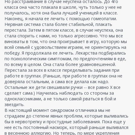
Но расстраивание в случае неуспеха осталось. До 4го
класса она часто плакала в школе, чуть только у нее не
получалось, хотя она была лучшей ученицей в классе.
Наконец, я начала ее лечить с помощью гомеопатии.
Нервная система стала более стабильной, плакать
перестала. Затем в пятом классе, в случае неуспеха, она
стала спорить с нами, но только агрессивно. Что мы все
виноваты в том, что она проигрывает в игру, которую мы
всей семьей с удовольствием играем, не ориентируясь на
победу. Я продолжала ее лечить. Лекарства подбирались
по психологическим симптомам, по предпочтениям в еде,
по всему в целом. Она стала более уравновешенной.
Перестала за всех в классе переделывать задания при
работе в группах. (Раньше, при работе в группах она не
доверяла остальным, а сама все делала как надо.
Остальные же дети свешивали ручки -- все равно Х все
сделает сама.) Научилась наблюдать со стороны за
одноклассниками, а не только самой рваться в бой и
звездить.
В настоящий момент синдромом отличника мы не
страдаем до степени явных проблем, которые выливались
бы в нервотрепку и простудные заболевания. Пока еще у
нее есть постоянный насморк, который раньше выливался
в весеннюю аллергию. Но теперь, по мере укрепления