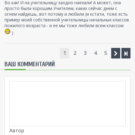
Во как! И на учительницу заодно наехали! А может, она
не будут учиться, то будут дворниками. Вот от неё
просто была хорошим Учителем, каких сейчас днем с
ребенок, вероятно, и "познал" важность ВУЗа.
огнем найдешь, вот потому и любили (и кстати, тоже есть
пример моей собственной учительницы начальных классов
пожилого возраста - и ее мы тоже любили всем классом
)
1
2
3
4
5
ВАШ КОММЕНТАРИЙ
Автор