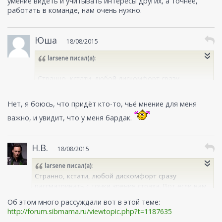
умение видеть и учитывать интересы других, а точнее,
работать в команде, нам очень нужно.
Юша
18/08/2015
larsene
писал(а):
Странно, кстати, любой дискомфорт сразу
рассматривать с точки зрения страха. Вот если вам
не очень приятно, что пол вы вовремя не помыли
Нет, я боюсь, что придёт кто-то, чьё мнение для меня
и он грязный, это же не обязательно значит, что
важно, и увидит, что у меня бардак.
вы чего-то при этом боитесь (например, что
микробы сейчас позаражают всю семью).
Н.В.
18/08/2015
larsene
писал(а):
Странно, кстати, любой дискомфорт сразу
рассматривать с точки зрения страха. Вот если вам
не очень приятно, что пол вы вовремя не помыли и
Об этом много рассуждали вот в этой теме:
он грязный, это же не обязательно значит, что вы
http://forum.sibmama.ru/viewtopic.php?t=1187635
чего-то при этом боитесь (например, что микробы