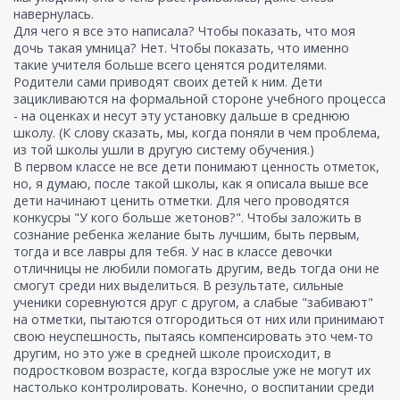
навернулась.
Для чего я все это написала? Чтобы показать, что моя
дочь такая умница? Нет. Чтобы показать, что именно
такие учителя больше всего ценятся родителями.
Родители сами приводят своих детей к ним. Дети
зацикливаются на формальной стороне учебного процесса
- на оценках и несут эту установку дальше в среднюю
школу. (К слову сказать, мы, когда поняли в чем проблема,
из той школы ушли в другую систему обучения.)
В первом классе не все дети понимают ценность отметок,
но, я думаю, после такой школы, как я описала выше все
дети начинают ценить отметки. Для чего проводятся
конкусры "У кого больше жетонов?". Чтобы заложить в
сознание ребенка желание быть лучшим, быть первым,
тогда и все лавры для тебя. У нас в классе девочки
отличницы не любили помогать другим, ведь тогда они не
смогут среди них выделиться. В результате, сильные
ученики соревнуются друг с другом, а слабые "забивают"
на отметки, пытаются отгородиться от них или принимают
свою неуспешность, пытаясь компенсировать это чем-то
другим, но это уже в средней школе происходит, в
подростковом возрасте, когда взрослые уже не могут их
настолько контролировать. Конечно, о воспитании среди