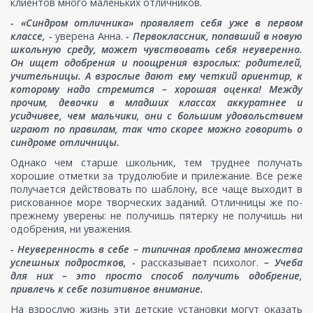
клиентов много маленьких отличников.
- «Синдром отличника» проявляет себя уже в первом
классе, -
уверена Анна.
- Первоклассник, попавший в новую
школьную среду, может чувствовать себя неуверенно.
Он ищет одобрения и поощрения взрослых: родителей,
учительницы. А взрослые дают ему четкий ориентир, к
которому надо стремится – хорошая оценка! Между
прочим, девочки в младших классах аккуратнее и
усидчивее, чем мальчики, они с большим удовольствием
играют по правилам, так что скорее можно говорить о
синдроме отличницы.
Однако чем старше школьник, тем труднее получать
хорошие отметки за трудолюбие и прилежание. Все реже
получается действовать по шаблону, все чаще выходит в
рискованное море творческих заданий. Отличницы же по-
прежнему уверены: не получишь пятерку не получишь ни
одобрения, ни уважения.
- Неуверенность в себе – типичная проблема множества
успешных подростков, -
рассказывает психолог.
– Учеба
для них – это просто способ получить одобрение,
привлечь к себе позитивное внимание.
На взрослую жизнь эти детские установки могут оказать