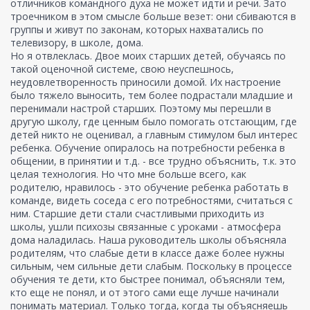
отличников командного духа не может идти и речи. Зато
троечником в этом смысле больше везет: они сбиваются в
группы и живут по законам, которых нахватались по
телевизору, в школе, дома.
Но я отвлеклась. Двое моих старших детей, обучаясь по
такой оценочной системе, свою неуспешнось,
неудовлетворенность приносили домой. Их настроение
было тяжело выносить, тем более подрастали младшие и
перенимали настрой старших. Поэтому мы перешли в
другую школу, где ценным было помогать отстающим, где
детей никто не оценивал, а главным стимулом был интерес
ребенка. Обучение опиралось на потребности ребенка в
общении, в принятии и т.д. - все трудно объяснить, т.к. это
целая технология. Но что мне больше всего, как
родителю, нравилось - это обучение ребенка работать в
команде, видеть соседа с его потребностями, считаться с
ним. Старшие дети стали счастливыми приходить из
школы, ушли психозы связанные с уроками - атмосфера
дома наладилась. Наша руководитель школы объясняла
родителям, что слабые дети в классе даже более нужны
сильным, чем сильные дети слабым. Поскольку в процессе
обучения те дети, кто быстрее понимал, объясняли тем,
кто еще не понял, и от этого сами еще лучше начинали
понимать материал. Только тогда, когда ты объясняешь