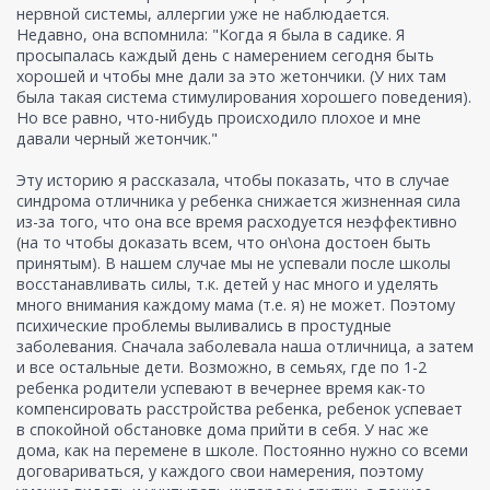
нервной системы, аллергии уже не наблюдается.
Недавно, она вспомнила: "Когда я была в садике. Я
просыпалась каждый день с намерением сегодня быть
хорошей и чтобы мне дали за это жетончики. (У них там
была такая система стимулирования хорошего поведения).
Но все равно, что-нибудь происходило плохое и мне
давали черный жетончик."
Эту историю я рассказала, чтобы показать, что в случае
синдрома отличника у ребенка снижается жизненная сила
из-за того, что она все время расходуется неэффективно
(на то чтобы доказать всем, что он\она достоен быть
принятым). В нашем случае мы не успевали после школы
восстанавливать силы, т.к. детей у нас много и уделять
много внимания каждому мама (т.е. я) не может. Поэтому
психические проблемы выливались в простудные
заболевания. Сначала заболевала наша отличница, а затем
и все остальные дети. Возможно, в семьях, где по 1-2
ребенка родители успевают в вечернее время как-то
компенсировать расстройства ребенка, ребенок успевает
в спокойной обстановке дома прийти в себя. У нас же
дома, как на перемене в школе. Постоянно нужно со всеми
договариваться, у каждого свои намерения, поэтому