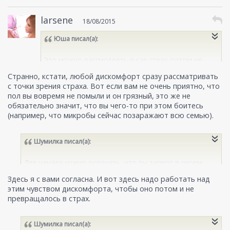
сейчас позаражают всю семью).
larsene
18/08/2015
Юша
писал(а):
Это можно рассмотреть и как страх потом не
разобрать самой, страх, что придётся
Странно, кстати, любой дискомфорт сразу рассматривать
наверстывать упущенное (трать время, нервы и
с точки зрения страха. Вот если вам не очень приятно, что
т.п.)
пол вы вовремя не помыли и он грязный, это же не
обязательно значит, что вы чего-то при этом боитесь
(например, что микробы сейчас позаражают всю семью).
Шумилка
писал(а):
Для начала нужно осознать, что ты заперт в своем
"круге комфорта", и это далеко не норма. Если такого
Здесь я с вами согласна. И вот здесь надо работать над
понимания нет, то начать работу над собой будет
этим чувством дискомфорта, чтобы оно потом и не
проблематично.
превращалось в страх.
Шумилка
писал(а):