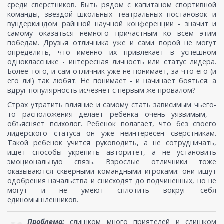
среди сверстников. Быть рядом с капитаном спортивной
команды, звездой школьных театральных постановок и
вундеркиндом райнной научной конференции - значит и
самому оказаться немного причастным ко всем этим
победам. Друзья отличника уже и сами порой не могут
определить, что именно их привлекает в успешном
однокласснике - интересная личность или статус лидера.
Более того, и сам отличник уже не понимает, за что его (и
его ли!) так любят. Не понимает - и начинает бояться: а
вдруг популярность исчезнет с первым же провалом?
Страх утратить влияние и самому стать зависимым чьего-
то расположения делает ребенка очень уязвимым, -
объясняет психолог. Ребенок полагает, что без своего
лидерского статуса он уже неинтересен сверстникам.
Такой ребенок учится руководить, а не сотрудничать,
ищет способы укрепить авторитет, а не установить
эмоциональную связь. Взрослые отличники тоже
оказываются скверными командными игроками: они ищут
одобрения начальства и снисходят до подчиненных, но не
могут и не умеют сплотить вокруг себя
единомышленников.
Проблема:
слишком много приятелей и слишком