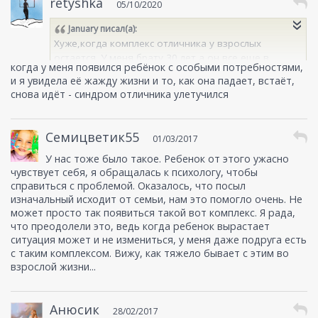
retyshka
05/10/2020
January
писал(а):
Хуже,когда комплекс отличника у взрослых
остается. У меня брату 30 лет,а он все еще в
когда у меня появился ребёнок с особыми потребностями,
нем...Как взрослым от него избавиться?
и я увидела её жажду жизни и то, как она падает, встаёт,
снова идёт - синдром отличника улетучился
Семицветик55
01/03/2017
У нас тоже было такое. Ребенок от этого ужасно
чувствует себя, я обращалась к психологу, чтобы
справиться с проблемой. Оказалось, что посыл
изначальный исходит от семьи, нам это помогло очень. Не
может просто так появиться такой вот комплекс. Я рада,
что преодолели это, ведь когда ребенок вырастает
ситуация может и не измениться, у меня даже подруга есть
с таким комплексом. Вижу, как тяжело бывает с этим во
взрослой жизни...
Анюсик
28/02/2017