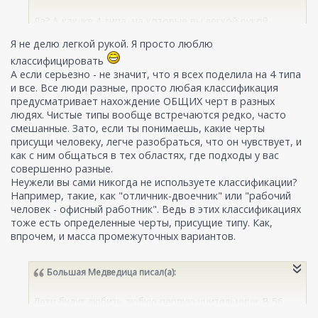
Да? А как же 4 типа, на которые вы легкой рукой
поделили человечество?
Я не делю легкой рукой. Я просто люблю
классифицировать
А если серьезно - не значит, что я всех поделила на 4 типа
и все. Все люди разные, просто любая классификация
предусматривает нахождение ОБЩИХ черт в разных
людях. Чистые типы вообще встречаются редко, часто
смешанные. Зато, если ты понимаешь, какие черты
присущи человеку, легче разобраться, что он чувствует, и
как с ним общаться в тех областях, где подходы у вас
совершенно разные.
Неужели вы сами никогда не используете классификации?
Например, такие, как "отличник-двоечник" или "рабочий
человек - офисный работник". Ведь в этих классификациях
тоже есть определенные черты, присущие типу. Как,
впрочем, и масса промежуточных вариантов.
Большая Медведица
писал(а):
Дети будут любить любую первую учительницу. В 56
лет, наверняка, учила по старинке, устрашая, что если