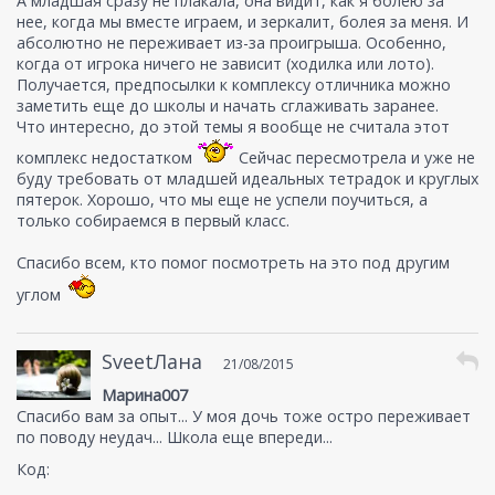
А младшая сразу не плакала, она видит, как я болею за
нее, когда мы вместе играем, и зеркалит, болея за меня. И
абсолютно не переживает из-за проигрыша. Особенно,
когда от игрока ничего не зависит (ходилка или лото).
Получается, предпосылки к комплексу отличника можно
заметить еще до школы и начать сглаживать заранее.
Что интересно, до этой темы я вообще не считала этот
комплекс недостатком
Сейчас пересмотрела и уже не
буду требовать от младшей идеальных тетрадок и круглых
пятерок. Хорошо, что мы еще не успели поучиться, а
только собираемся в первый класс.
Спасибо всем, кто помог посмотреть на это под другим
углом
SveetЛана
21/08/2015
Марина007
Спасибо вам за опыт... У моя дочь тоже остро переживает
по поводу неудач... Школа еще впереди...
Код: