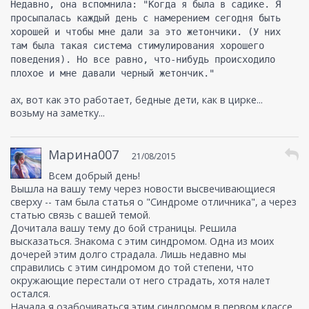
Недавно, она вспомнила: "Когда я была в садике. Я
просыпалась каждый день с намерением сегодня быть
хорошей и чтобы мне дали за это жетончики. (У них
там была такая система стимулирования хорошего
поведения). Но все равно, что-нибудь происходило
плохое и мне давали черный жетончик."
ах, вот как это работает, бедные дети, как в цирке...
возьму на заметку...
Марина007
21/08/2015
Всем добрый день!
Вышла на вашу тему через новости высвечивающиеся
сверху -- там была статья о "Синдроме отличника", а через
статью связь с вашей темой.
Дочитала вашу тему до 6ой страницы. Решила
высказаться. Знакома с этим синдромом. Одна из моих
дочерей этим долго страдала. Лишь недавно мы
справились с этим синдромом до той степени, что
окружающие перестали от него страдать, хотя налет
остался.
Начала я озабочиваться этим синдромом в первом классе,