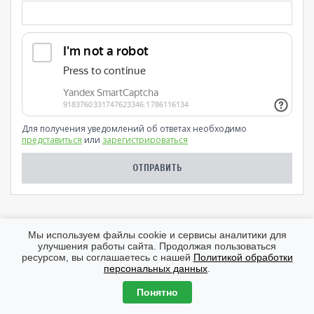
Для получения уведомлений об ответах необходимо
представиться
или
зарегистрироваться
AКТУАЛЬНЫЕ ТЕМЫ ФОРУМОВ
Мы используем файлы cookie и сервисы аналитики для
улучшения работы сайта. Продолжая пользоваться
Что? Где? Почем? Том 27
ресурсом, вы соглашаетесь с нашей
Политикой обработки
персональных данных
.
О чем бы еще поныть...))) Том 27
Цветик-первоцветик
Понятно
Обмен, пристрой, делилка парфюма. Обмен и продажа атомов