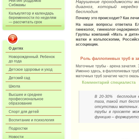
Рейтинг роддомов
Нарушение проходимости м
Сибмамы
диагноз, который нередк
бесплодия.
Калькулятор и календарь
беременности по неделям
Почему это происходит? Как леч
— рассчитать срок
На наши вопросы ответила Е
гинеколог, гинеколог-эндокри
Группы компаний «Мать и дитя»
3
матки и кольпоскопии, Российс
ассоциации.
О детях
Новорожденный. Ребенок
Роль фаллопиевых труб в з
до года
Маточные трубы - арена зачатия. Э
Детское здоровье и уход
Именно здесь, в фаллопиевых труб
маточных труб зачатие часто оказы
Детский сад
Комментарий специалиста
Школа
Высшее и среднее
В 20-30% бесплодия е
профессиональное
таза, такой тип бесп
образование
отсутствии маточных 
Спорт для детей
трубы в просвете мож
–
функцию
формируется
Воспитание и психология
Подростки
Новости