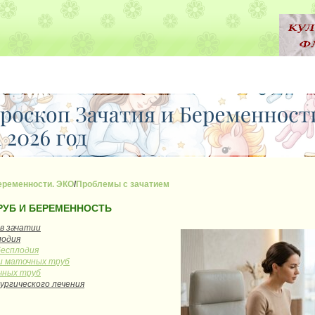
еременности. ЭКО
/
Проблемы с зачатием
РУБ И БЕРЕМЕННОСТЬ
в зачатии
лодия
бесплодия
и маточных труб
чных труб
ургического лечения