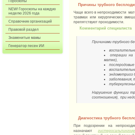
Гороскопы
Причины трубного бесплоди
NEW! Гороскопы на каждую
Чаще всего в непроходимости мат
неделю 2026 года
травмах или хирургических вмеш
Справочник организаций
препятствуют проходимости.
Комментарий специалиста
Правовой раздел
Знаменитые мамы
Причинами трубного бе
Генератор песен ИИ
воспалительн
операции на 
матке),
послеродовые
воспалительн
эндометриоз 
заболевания, 
туберкулезны
Нарушение функции тру
соотношения), при нед
Диагностика трубного беспл
При подозрении на непроходи
назначают
гистеросальпингог