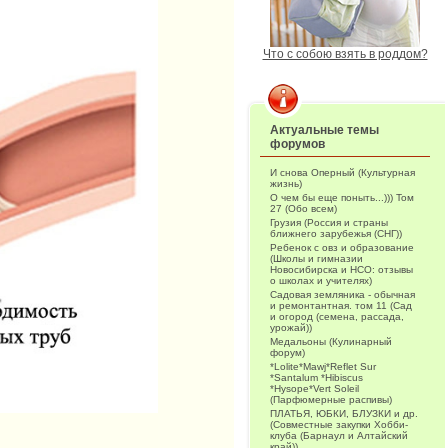
Что с собою взять в роддом?
Актуальные темы
форумов
И снова Оперный (Культурная
жизнь)
О чем бы еще поныть...))) Том
27 (Обо всем)
Грузия (Россия и страны
ближнего зарубежья (СНГ))
Ребенок с овз и образование
(Школы и гимназии
Новосибирска и НСО: отзывы
о школах и учителях)
Садовая земляника - обычная
и ремонтантная. том 11 (Сад
и огород (семена, рассада,
урожай))
Медальоны (Кулинарный
форум)
*Lolite*Mawj*Reflet Sur
*Santalum *Hibiscus
*Hysope*Vert Soleil
(Парфюмерные распивы)
ПЛАТЬЯ, ЮБКИ, БЛУЗКИ и др.
(Совместные закупки Хобби-
клуба (Барнаул и Алтайский
край))