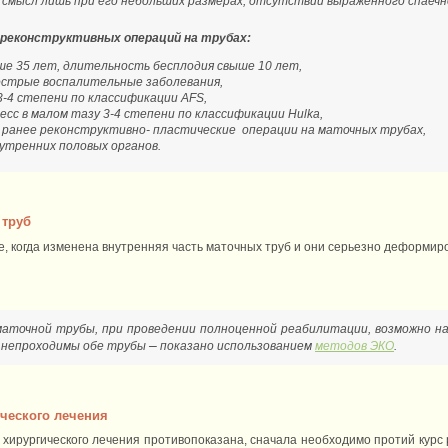
смысл лишь при его небольших размерах, отсутствии выраженного спаечно
 реконструктивных операций на трубах:
е 35 лет, длительность бесплодия свыше 10 лет,
острые воспалительные заболевания,
-4 степени по классификации AFS,
есс в малом тазу 3-4 степени по классификации Hulka,
 ранее реконструктивно- пластические операции на маточных трубах,
утренних половых органов.
 труб
, когда изменена внутренняя часть маточных труб и они серьезно деформир
маточной трубы, при проведении полноценной реабилитации, возможно н
–
 непроходимы обе трубы
показано использованием
методов ЭКО
.
ческого лечения
ирургического лечения противопоказана, сначала необходимо протий курс р