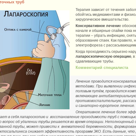
точных труб
Терапия зависит от течения забол
обойтись медикаментами и физиол
хирургическое вмешательство.
Консервативное лечени
е обоснов
начале и обширные спайки пока не
терапии – убрать инфекцию, снят
образование спаек. Как правило, 
электрофореза с рассасывающим
Когда проходимость серьезно нар
лапароскопическую операцию
, 
сдавливающие трубы.
Комментарий специалиста
Лечение проводится консервати
методами. При выявлении инфек
половым путём, проводится комп
включающее антибактериальную
противовоспалительную, расса
и санаторно-курортное лечение.
Оперативное лечение более эфф
чает в себя лапароскопию и восстановление проходимости труб с помощью
 вопрос об удалении трубы решается во время операции. Неполноценный о
анной трубы, может привести к внематочной беременности, формирован
сактосальпинкса снижает эффективность программ ЭКО. Есть данные, что