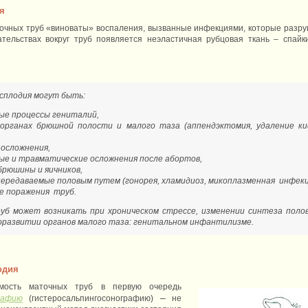
я
очных труб «виноваты» воспаления, вызванные инфекциями, которые разру
ательствах вокруг труб появляется неэластичная рубцовая ткань – спай
сплодия могут быть:
ые процессы гениталий,
органах брюшной полости и малого таза (аппендэктомия, удаление ки
 осложнения,
ые и травматические осложнения после абортов,
брюшины и яичников,
передаваемые половым путем (гонорея, хламидиоз, микоплазменная инфекц
е поражения труб.
б может возникать при хроническом стрессе, изменении синтеза полов
оразвитии органов малого таза: генитальном инфантилизме.
одия
мость маточных труб в первую очередь
–
рафию
(гистеросальпингосонографию)
не