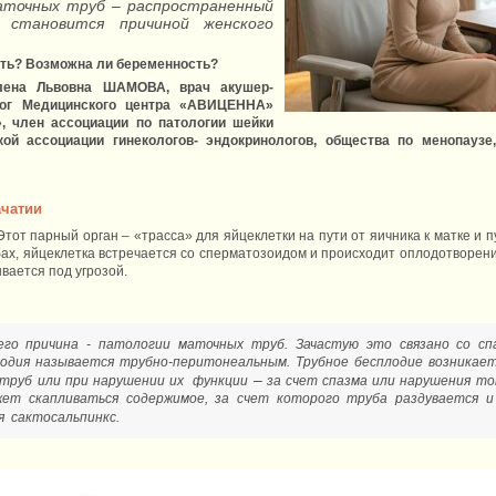
аточных труб – распространенный
о становится причиной женского
ить? Возможна ли беременность?
лена Львовна ШАМОВА, врач акушер-
нолог Медицинского центра «АВИЦЕННА»
, член ассоциации по патологии шейки
кой ассоциации гинекологов- эндокринологов, общества по менопауз
ачатии
тот парный орган – «трасса» для яйцеклетки на пути от яичника к матке и 
ах, яйцеклетка встречается со сперматозоидом и происходит оплодотворени
вается под угрозой.
го причина - патологии маточных труб. Зачастую это связано со сп
лодия называется трубно-перитонеальным. Трубное бесплодие возникае
–
труб или при нарушении их функции
за счет спазма или нарушения то
ет скапливаться содержимое, за счет которого труба раздувается 
 сактосальпинкс.