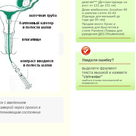
девочки*** (Детская одежда на
рост от 122 до 151 см)
Деми комбинезон Jonathan 68
и шапочка Lenne 42-44
(Одежда для малышей до
года (до 85 см))
Продам много бусин и
шармов для браслетов в
стиле Pandora (Товары для
рукоделия (ДО) Объявления)
Увидели ошибку?
выделите фрагмент
текста мышкой и нажмите
"ctrl+enter"
ошибки в отзывах пользователей не
исправляются
к с введением
амерой через прокол в
 уточняющим состояние