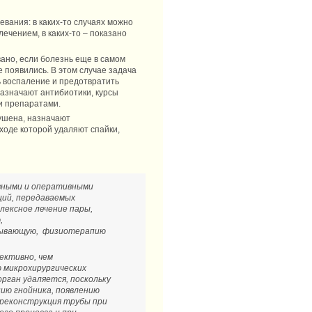
евания: в каких-то случаях можно
ечением, в каких-то – показано
ано, если болезнь еще в самом
 появились. В этом случае задача
ь воспаление и предотвратить
назначают антибиотики, курсы
и препаратами.
ушена, назначают
в ходе которой удаляют спайки,
вными и оперативными
ций, передаваемых
лексное лечение пары,
,
сывающую, физиотерапию
ективно, чем
 микрохирургических
рган удаляется, поскольку
ию гнойника, появлению
 реконструкция трубы при