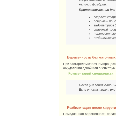
гидросальпинксе имеет 
наличии фимбрий.
Противопоказания для
возраст старш
острые и под
эндометриоз 3
спаечный проц
перенесенные
туберкулез вн
Беременность без маточных
При застарелом спаечном процессе
об удалении одной или обеих труб.
Комментарий специалиста
После удаления одной 
Если отсутствуют или
Реабилитация после хирурги
Немедленная беременность после х