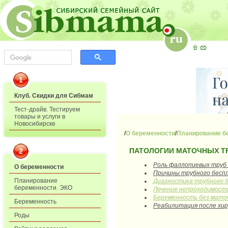
1
Клуб. Скидки для Сибмам
Тест-драйв. Тестируем
товары и услуги в
Новосибирске
/
О беременности
/
Планирование б
ПАТОЛОГИИ МАТОЧНЫХ Т
2
Роль фаллопиевых труб 
О беременности
Причины трубного бесп
Планирование
Диагностика трубного 
беременности. ЭКО
Лечение непроходимост
Беременность без мато
Беременность
Реабилитация после хир
Роды