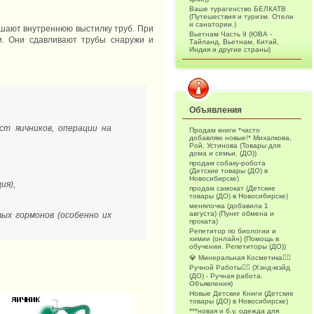
Ваше турагенство БЕЛКАТВ
(Путешествия и туризм. Отели
и санатории.)
шают внутреннюю выстилку труб. При
Вьетнам Часть 9 (ЮВА -
ки. Они сдавливают трубы снаружи и
Тайланд, Вьетнам, Китай,
Индия и другие страны)
Объявления
ст яичников, операции на
Продам книги *часто
добавляю новые!* Михалкова,
Рой, Устинова (Товары для
дома и семьи. (ДО))
продам собаку-робота
(Детские товары (ДО) в
Новосибирске)
ия),
продам самокат (Детские
товары (ДО) в Новосибирске)
менялочка (добавила 1
августа) (Пункт обмена и
ых гормонов (особенно их
проката)
Репетитор по биологии и
химии (онлайн) (Помощь в
обучении. Репетиторы (ДО))
💎 Минеральная Косметика🖐🏻
Ручной Работы👌🏻 (Хэнд-мэйд
(ДО) - Ручная работа.
Объявления)
Новые Детские Книги (Детские
товары (ДО) в Новосибирске)
***новая и б.у. одежда для