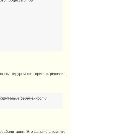
го процесса и при
ованы, хирург может принять решение
аступление беременности.
еабилитации. Это связано с тем, что