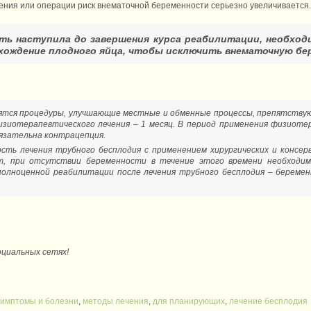
ения или операции риск внематочной беременности серьезно увеличивается.
ть наступила до завершения курса реабилитации, необход
ождение плодного яйца, чтобы исключить внематочную бе
ятся процедуры, улучшающие местные и обменные процессы, препятствую
иотерапевтического лечения – 1 месяц. В период применения физиотера
бязательна контрацепция.
сть лечения трубного бесплодия с применением хирургических и консе
т, при отсутствии беременности в течение этого времени необходим
полноценной реабилитации после лечения трубного бесплодия – берем
оциальных сетях!
симптомы и болезни
,
методы лечения
,
для планирующих
,
лечение бесплодия