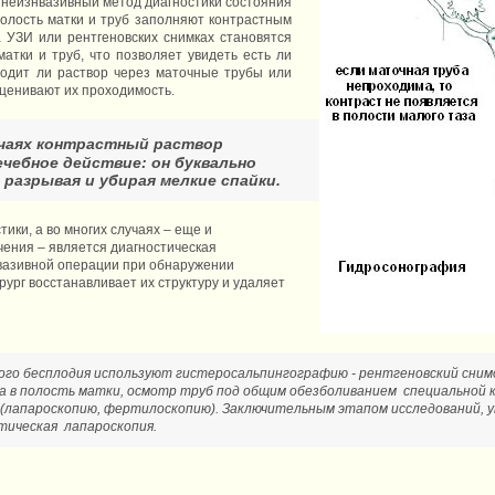
 неизнвазивный метод диагностики состояния
полость матки и труб заполняют контрастным
а УЗИ или рентгеновских снимках становятся
атки и труб, что позволяет увидеть есть ли
ходит ли раствор через маточные трубы или
оценивают их проходимость.
чаях контрастный раствор
ечебное действие: он буквально
разрывая и убирая мелкие спайки.
ики, а во многих случаях – еще и
чения – является диагностическая
нвазивной операции при обнаружении
ург восстанавливает их структуру и удаляет
ого бесплодия используют гистеросальпингографию - рентгеновский снимо
 в полость матки, осмотр труб под общим обезболиванием специальной к
е (лапароскопию, фертилоскопию). Заключительным этапом исследований,
тическая лапароскопия.