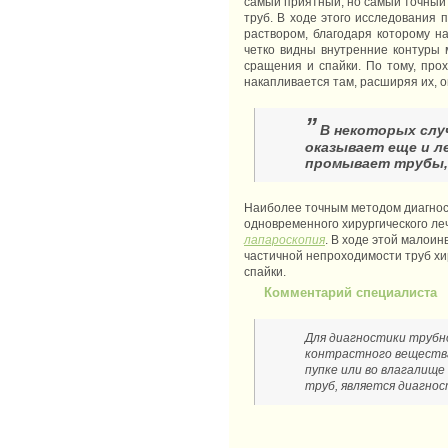
самый приятный, но самый точный
труб. В ходе этого исследования 
раствором, благодаря которому н
четко видны внутренние контуры м
сращения и спайки. По тому, про
накапливается там, расширяя их, 
”
В некоторых слу
оказывает еще и л
промывает трубы, 
Наиболее точным методом диагност
одновременного хирургического ле
лапароскопия
. В ходе этой малои
частичной непроходимости труб хир
спайки.
Комментарий специалиста
Для диагностики трубн
контрастного вещества
пупке или во влагалищ
труб, является диагнос