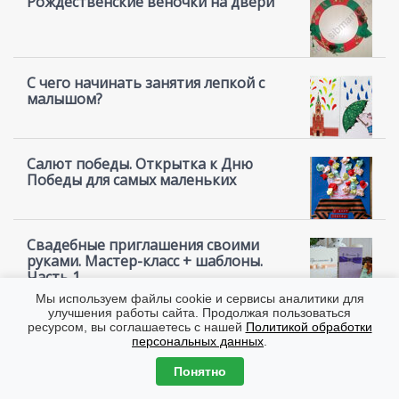
Рождественские веночки на двери
С чего начинать занятия лепкой с
малышом?
Салют победы. Открытка к Дню
Победы для самых маленьких
Свадебные приглашения своими
руками. Мастер-класс + шаблоны.
Часть 1
Мы используем файлы cookie и сервисы аналитики для
улучшения работы сайта. Продолжая пользоваться
Свадебные приглашения своими
ресурсом, вы соглашаетесь с нашей
Политикой обработки
руками. Мастер-класс + шаблоны.
персональных данных
.
Часть 2
Понятно