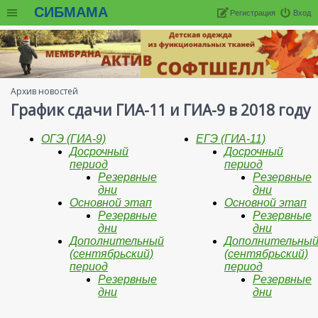
СИБМАМА
Регистрация
Вход
Архив новостей
График сдачи ГИА-11 и ГИА-9 в 2018 году
ОГЭ (ГИА-9)
ЕГЭ (ГИА-11)
Досрочный
Досрочный
период
период
Резервные
Резервные
дни
дни
Основной этап
Основной этап
Резервные
Резервные
дни
дни
Дополнительный
Дополнительны
(сентябрьский)
(сентябрьский)
период
период
Резервные
Резервные
дни
дни