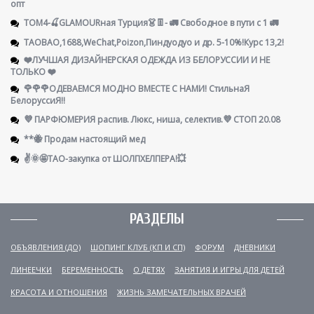
опт
ТОМ4-🍒GLAMOURная Турция👗👖- 🚛 Свободное в пути с 1 🚛
TAOBAO,1688,WeChat,Poizon,Пиндуодуо и др. 5-10%!Курс 13,2!
❤️ЛУЧШАЯ ДИЗАЙНЕРСКАЯ ОДЕЖДА ИЗ БЕЛОРУССИИ И НЕ
ТОЛЬКО ❤️
🌹🌹🌹ОДЕВАЕМСЯ МОДНО ВМЕСТЕ С НАМИ! СтильнаЯ
БелоруссиЯ‼
💜 ПАРФЮМЕРИЯ распив. Люкс, ниша, селектив.💜 СТОП 20.08
**🐝 Продам настоящий мед
✌️🌞🤩ТАО-закупка от ШОЛПХЕЛПЕРА!💥
РАЗДЕЛЫ
ОБЪЯВЛЕНИЯ (ДО)
ШОПИНГ КЛУБ (КП И СП)
ФОРУМ
ДНЕВНИКИ
ЛИНЕЕЧКИ
БЕРЕМЕННОСТЬ
О ДЕТЯХ
ЗАНЯТИЯ И ИГРЫ ДЛЯ ДЕТЕЙ
КРАСОТА И ОТНОШЕНИЯ
ЖИЗНЬ ЗАМЕЧАТЕЛЬНЫХ ВРАЧЕЙ