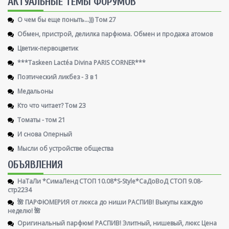
AКТУАЛЬНЫЕ ТЕМЫ ФОРУМОВ
О чем бы еще поныть...))) Том 27
Обмен, пристрой, делилка парфюма. Обмен и продажа атомов
Цветик-первоцветик
***Taskeen Lactéa Divina PARIS CORNER***
Поэтический ликбез - 3 в 1
Медальоны
Кто что читает? Том 23
Томаты - том 21
И снова Оперный
Мысли об устройстве общества
ОБЪЯВЛЕНИЯ
НаТаЛи *СимаЛенд СТОП 10.08*S-Style*СаДоВоД СТОП 9.08-
стр2234
🌺 ПАРФЮМЕРИЯ от люкса до ниши РАСПИВ! Выкупы каждую
неделю! 🌺
Оригинальный парфюм! РАСПИВ! Элитный, нишевый, люкс Цена