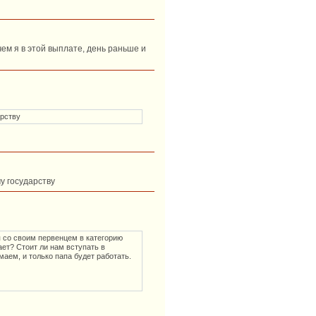
ем я в этой выплате, день раньше и
арству
у государству
я со своим первенцем в категорию
ает? Стоит ли нам вступать в
аем, и только папа будет работать.