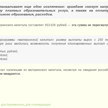
анавливает еще одно исключение: граждане смогут нап
у платных образовательных услуг, а также на оплату
ьного образования, расходов.
еринского капитала составляет 453.026 рублей —
эта сумма не пересматри
программы «материнский капитал» размер выплаты вырос с 250 ты
ре раза вводилась возможность получения единовременных выплат 
 тыс. рублей;
ублей;
ублей.
лат наличными из материнского капитала, несмотря на ожидания россий
не ожидаются.
,
для беременных
,
для планирующих