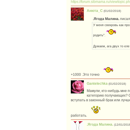
https://forum.sibmama.ru/viewtopic.
Анюта_С
(01/02/2018)
.Ягода Малина.
писал(
У меня свекровь как про
родить".
Думаем, ага двух то еле
+1000 .Это точно
Gantelechka
(01/02/2018)
Мамули, кто-нибудь мне п
категорию получающих? Ст
вступать в законный брак или луч
работать.
.Ягода Малина.
(12/01/2018