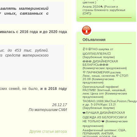
цветник )
Анапа 2024🐬 (Россия и
равлять материнский
страны ближнего зарубежья
 иных, связанных с
(СНГ))
валась с 2016 года и до 2020 года
Объявления
✌️🌞🤩ТАО-закупка от
с. до 453 тыс. рублей.
ШОЛПХЕЛПЕРА!💥
из средств материнского
(Зарубежные покупки)
🪷🪷🪷 ДИЗАЙНЕРСКАЯ
БЕЛАРУСЬ🪷🪷🪷
(Коммерческие предложения)
💜 ПАРФЮМЕРИЯ распив.
Люкс, ниша, селектив.💜 СТОП
20.08 (Коммерческие
предложения)
Оригинальный парфюм!
ских семей, не было,
и в 2018 году
РАСПИВ! Элитный, нишевый,
люкс Цена опт (Коммерческие
предложения)
TAOBAO,1688,WeChat,Poizon,Пинду
и др. 5-10%!Курс 13,2!
26.12.17
(Зарубежные покупки)
По материалам СМИ
❤️ЛУЧШАЯ ДИЗАЙНЕРСКАЯ
ОДЕЖДА ИЗ БЕЛОРУССИИ И
НЕ ТОЛЬКО ❤️ (Коммерческие
предложения)
Ааафигенный шоппинг: США,
Другие статьи автора
ГЕРМАНИЯ, АНГЛИЯ,
ИСПАНИЯ, КОРЕЯ, РФ