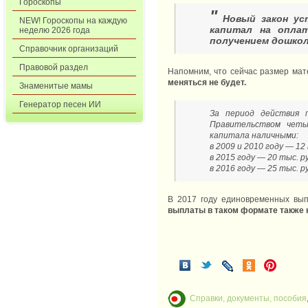
Гороскопы
"
Новый закон уст
NEW! Гороскопы на каждую
капитал на оплат
неделю 2026 года
получением дошкол
Справочник организаций
Правовой раздел
Напомним, что сейчас размер мат
меняться не будет.
Знаменитые мамы
Генератор песен ИИ
За период действия 
Правительством четы
капитала наличными:
в 2009 и 2010 году — 12
в 2015 году — 20 тыс. р
в 2016 году — 25 тыс. р
В 2017 году единовременных вып
выплаты в таком формате также 
Справки, документы, пособия