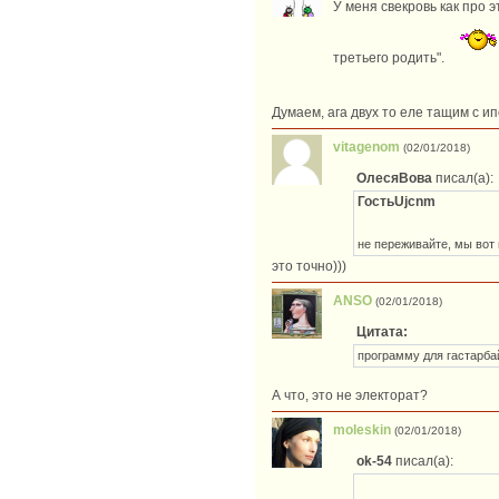
У меня свекровь как про э
третьего родить".
Думаем, ага двух то еле тащим с и
vitagenom
(02/01/2018)
ОлесяВова
писал(а):
ГостьUjcnm
не переживайте, мы вот 
это точно)))
ANSO
(02/01/2018)
Цитата:
программу для гастарба
А что, это не электорат?
moleskin
(02/01/2018)
ok-54
писал(а):