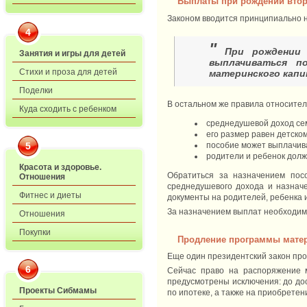
Выплаты при рождении второ
Законом вводится принципиально 
4
"
При рождении и
Занятия и игры для детей
выплачиваться п
Стихи и проза для детей
материнского капи
Поделки
В остальном же правила относитель
Куда сходить с ребенком
среднедушевой доход сем
его размер равен детско
пособие может выплачива
5
родители и ребенок долж
Красота и здоровье.
Обратиться за назначением пос
Отношения
среднедушевого дохода и назнач
Фитнес и диеты
документы на родителей, ребенка 
За назначением выплат необходим
Отношения
Покупки
Продление программы матер
Еще один президентский закон про
6
Сейчас право на распоряжение м
предусмотрены исключения: до дос
Проекты Сибмамы
по ипотеке, а также на приобрете