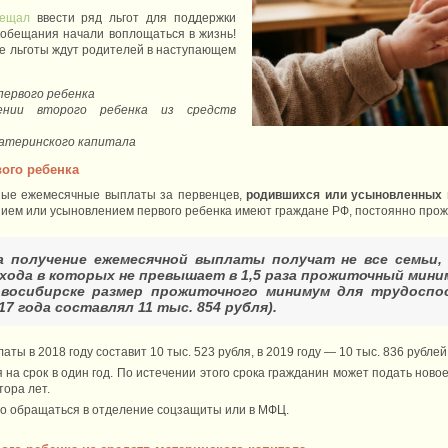
бещал
ввести ряд льгот для поддержки
и обещания начали воплощаться в жизнь!
ые льготы ждут родителей в наступающем
первого ребенка
нии второго ребенка из средств
атеринского капитала
ого ребенка
ные ежемесячные выплаты за первенцев,
родившихся или усыновленных п
нием или усыновлением первого ребенка имеют граждане РФ, постоянно про
а получение ежемесячной выплаты получат не все семьи, 
хода в которых не превышает в 1,5 раза прожиточный мини
овосибирске размер прожиточного минимум для трудоспос
7 года составлял 11 тыс. 854 рубля).
 в 2018 году составит 10 тыс. 523 рубля, в 2019 году — 10 тыс. 836 рублей, 
на срок в один год. По истечении этого срока гражданин может подать ново
тора лет.
о обращаться в отделение соцзащиты или в МФЦ.