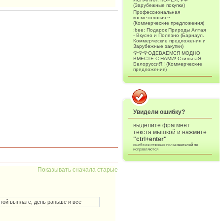
(Зарубежные покупки)
Профессиональная
косметология ~
(Коммерческие предложения)
:bee: Подарок Природы Алтая
- Вкусно и Полезно (Барнаул.
Коммерческие предложения и
Зарубежные закупки)
🌹🌹🌹ОДЕВАЕМСЯ МОДНО
ВМЕСТЕ С НАМИ! СтильнаЯ
БелоруссиЯ‼ (Коммерческие
предложения)
Увидели ошибку?
выделите фрагмент
текста мышкой и нажмите
"ctrl+enter"
ошибки в отзывах пользователей не
исправляются
Показывать сначала старые
этой выплате, день раньше и всё