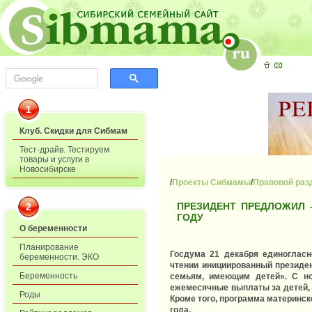
1
Клуб. Скидки для Сибмам
Тест-драйв. Тестируем
товары и услуги в
Новосибирске
/
Проекты Сибмамы
/
Правовой раз
ПРЕЗИДЕНТ ПРЕДЛОЖИЛ 
2
ГОДУ
О беременности
Планирование
Госдума 21 декабря единогласн
беременности. ЭКО
чтении инициированный президе
Беременность
семьям, имеющим детей». С но
ежемесячные выплаты за детей, 
Роды
Кроме того, программа материнск
года.