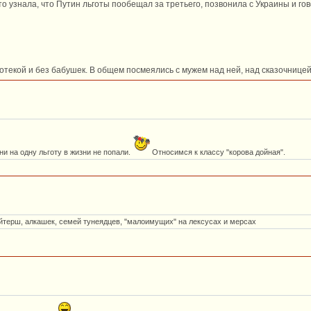
то узнала, что Путин льготы пообещал за третьего, позвонила с Украины и гов
потекой и без бабушек. В общем посмеялись с мужем над ней, над сказочнице
ни на одну льготу в жизни не попали.
Относимся к классу "корова дойная".
йтерш, алкашек, семей тунеядцев, "малоимущих" на лексусах и мерсах