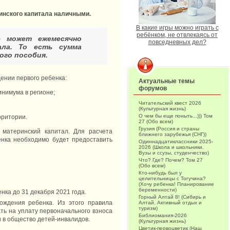
инского капитала наличными.
В какие игры можно играть с
ребёнком, не отвлекаясь от
 может ежемесячно
повседневных дел?
ала. То есть сумма
ого пособия.
дении первого ребенка:
Актуальные темы
форумов
нимума в регионе;
Читательский квест 2026
(Культурная жизнь)
О чем бы еще поныть...))) Том
рритории.
27 (Обо всем)
Грузия (Россия и страны
материнский капитал. Для расчета
ближнего зарубежья (СНГ))
енка необходимо будет предоставить
Одиннадцатиклассники 2025-
2026 (Школа и школьники.
Вузы и ссузы, студенчество)
Что? Где? Почем? Том 27
(Обо всем)
Кто-нибудь был у
целительницы с Тогучина?
(Хочу ребенка! Планирование
беременности)
нка до 31 декабря 2021 года.
Горный Алтай 8! (Сибирь и
ождения ребенка. Из этого правила
Алтай. Активный отдых и
туризм)
ть на уплату первоначального взноса
Библиомания-2026
и в общество детей-инвалидов.
(Культурная жизнь)
Цветик-первоцветик (Наш