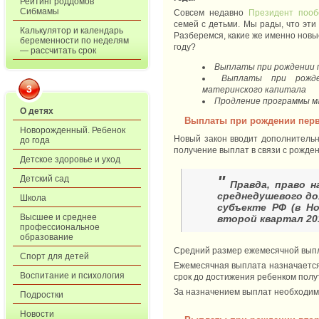
Рейтинг роддомов
Сибмамы
Совсем недавно
Президент поо
семей с детьми. Мы рады, что эт
Калькулятор и календарь
Разберемся, какие же именно нов
беременности по неделям
году?
— рассчитать срок
Выплаты при рождении 
Выплаты при рожде
3
материнского капитала
Продление программы м
О детях
Выплаты при рождении перв
Новорожденный. Ребенок
Новый закон вводит дополнитель
до года
получение выплат в связи с рожде
Детское здоровье и уход
"
Детский сад
Правда, право н
среднедушевого до
Школа
субъекте РФ (в Н
Высшее и среднее
второй квартал 201
профессиональное
образование
Средний размер ежемесячной выплаты
Спорт для детей
Ежемесячная выплата назначается 
Воспитание и психология
срок до достижения ребенком полу
За назначением выплат необходим
Подростки
Новости