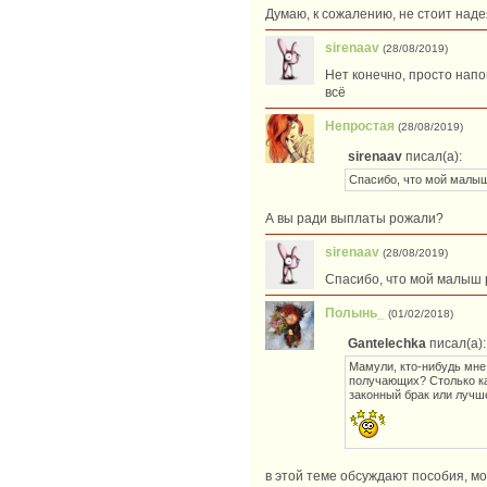
Думаю, к сожалению, не стоит наде
sirenaav
(28/08/2019)
Нет конечно, просто напо
всё
Непростая
(28/08/2019)
sirenaav
писал(а):
Спасибо, что мой малыш
А вы ради выплаты рожали?
sirenaav
(28/08/2019)
Спасибо, что мой малыш 
Полынь_
(01/02/2018)
Gantelechka
писал(а):
Мамули, кто-нибудь мне 
получающих? Столько каш
законный брак или лучш
в этой теме обсуждают пособия, м