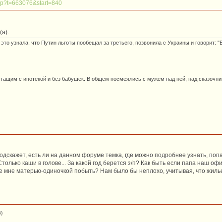
php?t=663076&start=840
а):
 это узнала, что Путин льготы пообещал за третьего, позвонила с Украины и говорит: "
 тащим с ипотекой и без бабушек. В общем посмеялись с мужем над ней, над сказочн
одскажет, есть ли на данном форуме темка, где можно подробнее узнать, попа
олько каши в голове... За какой год берется з/п? Как быть если папа наш о
ше мне матерью-одиночкой побыть? Нам было бы неплохо, учитывая, что жилье
)