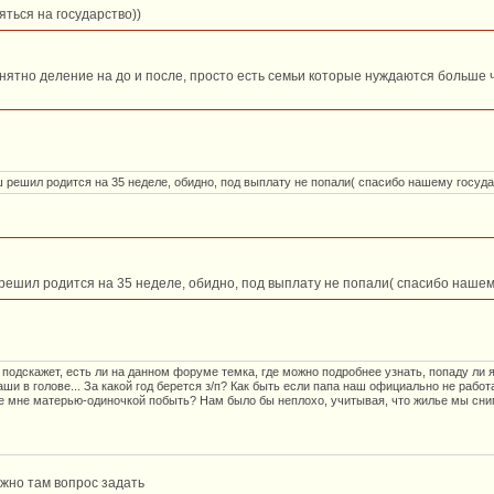
яться на государство))
нятно деление на до и после, просто есть семьи которые нуждаются больше ч
 решил родится на 35 неделе, обидно, под выплату не попали( спасибо нашему госуд
решил родится на 35 неделе, обидно, под выплату не попали( спасибо нашем
подскажет, есть ли на данном форуме темка, где можно подробнее узнать, попаду ли 
и в голове... За какой год берется з/п? Как быть если папа наш официально не работ
е мне матерью-одиночкой побыть? Нам было бы неплохо, учитывая, что жилье мы сним
ожно там вопрос задать