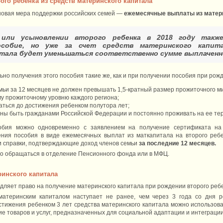
го ребенка из средств материнского капитала
новая мера поддержки российских семей —
ежемесячные выплаты из матер
ли усыновлении второго ребенка в 2018 году также
особие, но уже за счет средств материнского капит
тала будет уменьшаться соответственно сумме выплаченн
но получения этого пособия такие же, как и при получении пособия при рож
ьи за 12 месяцев не должен превышать 1,5-кратный размер прожиточного ми
му прожиточному уровню каждого региона;
ться до достижения ребенком полутора лет;
ны быть гражданами Российской Федерации и постоянно проживать на ее те
обия можно одновременно с заявлением на получение сертификата на 
ения пособия в виде ежемесячных выплат из маткапитала на второго реб
и справки, подтверждающие доход членов семьи
за последние 12 месяцев.
о обращаться в отделение Пенсионного фонда или в МФЦ.
инского капитала
дляет право на получение материнского капитала при рождении второго ребе
атеринским капиталом наступает не ранее, чем через 3 года со дня р
тижения ребенком 3 лет средства материнского капитала можно использова
ние товаров и услуг, предназначенных для социальной адаптации и интеграци