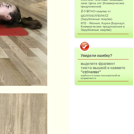
люкс Цена опт (Коммерческие
предложения)
✌️🌞🤩ТАО-закупка от
ШОЛПХЕЛПЕРА!💥
(Зарубежные покупки)
КП2 - Япония, Корея (Барнаул.
Коммерческие предложения и
Зарубежные закупки)
Увидели ошибку?
выделите фрагмент
текста мышкой и нажмите
"ctrl+enter"
ошибки в отзывах пользователей не
исправляются