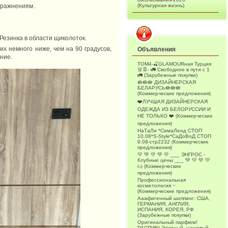
пражнениям.
(Культурная жизнь)
 Резинка в области щиколоток.
 немного ниже, чем на 90 градусов,
Объявления
ние.
ТОМ4-🍒GLAMOURная Турция
👗👖- 🚛 Свободное в пути с 1
🚛 (Зарубежные покупки)
🪷🪷🪷 ДИЗАЙНЕРСКАЯ
БЕЛАРУСЬ🪷🪷🪷
(Коммерческие предложения)
❤️ЛУЧШАЯ ДИЗАЙНЕРСКАЯ
ОДЕЖДА ИЗ БЕЛОРУССИИ И
НЕ ТОЛЬКО ❤️ (Коммерческие
предложения)
НаТаЛи *СимаЛенд СТОП
10.08*S-Style*СаДоВоД СТОП
9.08-стр2232 (Коммерческие
предложения)
💛 💚 💛 💚 💛 ___ ЭНГРОС -
Клубные цены ___ 💚 💛 💚 💛
㈏ (Коммерческие
предложения)
Профессиональная
косметология ~
(Коммерческие предложения)
Ааафигенный шоппинг: США,
ГЕРМАНИЯ, АНГЛИЯ,
ИСПАНИЯ, КОРЕЯ, РФ
(Зарубежные покупки)
Оригинальный парфюм!
РАСПИВ! Элитный, нишевый,