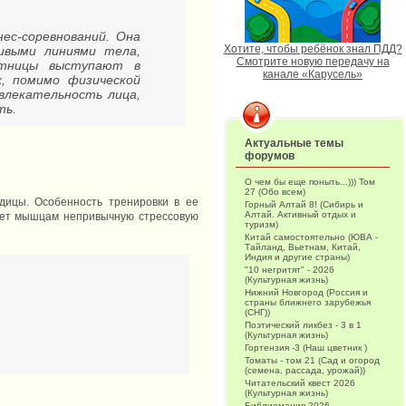
нес-соревнований. Она
Хотите, чтобы ребёнок знал ПДД?
ивыми линиями тела,
Смотрите новую передачу на
стницы выступают в
канале «Карусель»
х, помимо физической
влекательность лица,
ть.
Актуальные темы
форумов
О чем бы еще поныть...))) Том
27 (Обо всем)
одицы. Особенность тренировки в ее
Горный Алтай 8! (Сибирь и
Алтай. Активный отдых и
дает мышцам непривычную стрессовую
туризм)
Китай самостоятельно (ЮВА -
Тайланд, Вьетнам, Китай,
Индия и другие страны)
"10 негритят" - 2026
(Культурная жизнь)
Нижний Новгород (Россия и
страны ближнего зарубежья
(СНГ))
Поэтический ликбез - 3 в 1
(Культурная жизнь)
Гортензия -3 (Наш цветник )
Томаты - том 21 (Сад и огород
(семена, рассада, урожай))
Читательский квест 2026
(Культурная жизнь)
Библиомания-2026