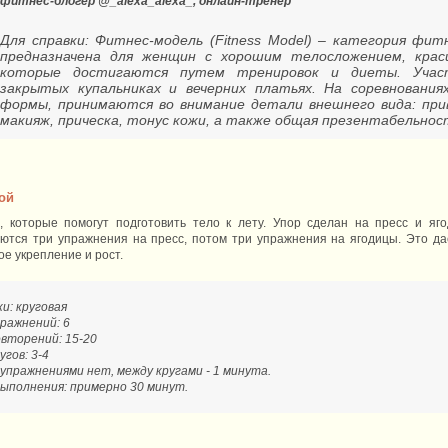
фитнес-блогер @_alexa_alexa_, онлайн-тренер
Для справки: Фитнес-модель (Fitness Model) – категория фит
предназначена для женщин с хорошим телосложением, крас
которые достигаются путем тренировок и диеты. Уча
закрытых купальниках и вечерних платьях. На соревнования
формы, принимаются во внимание детали внешнего вида: при
макияж, прическа, тонус кожи, а также общая презентабельнос
ой
, которые помогут подготовить тело к лету. Упор сделан на пресс и яг
яются три упражнения на пресс, потом три упражнения на ягодицы. Это 
ое укрепление и рост.
ки: круговая
ражнений: 6
вторений: 15-20
гов: 3-4
упражнениями нет, между кругами - 1 минута.
ыполнения: примерно 30 минут.