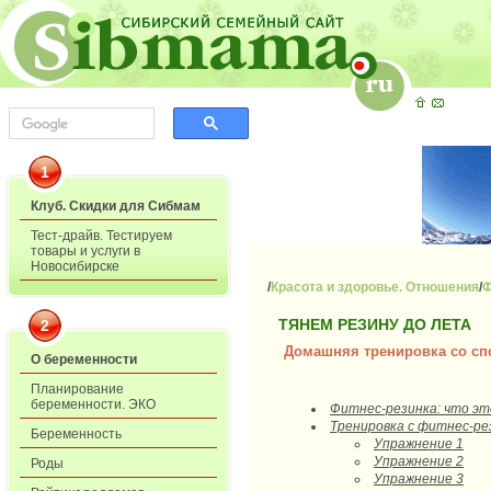
1
Клуб. Скидки для Сибмам
Тест-драйв. Тестируем
товары и услуги в
Новосибирске
/
Красота и здоровье. Отношения
/
Ф
ТЯНЕМ РЕЗИНУ ДО ЛЕТА
2
Домашняя тренировка со сп
О беременности
Планирование
беременности. ЭКО
Фитнес-резинка: что эт
Тренировка с фитнес-ре
Беременность
Упражнение 1
Упражнение 2
Роды
Упражнение 3