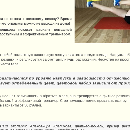
ра не готова к пляжному сезону? Время
е килограммы
можно не выходя из дома!
лепикова покажет вариант домашней
– доступным и эффективным тренажером.
 собой компактную эластичную ленту из латекса в виде кольца. Нагрузка об
 резинки, и регулируется за счет амплитуды растяжения. Несмотря на прост
части тела.
различаются по уровню нагрузки в зависимости от жестк
ует определенный цвет, цветовой набор зависит от прои
 у нее нет возможности выбраться в зал, она тренируется с фитнес-резинко
табельный и эффективный тренажер. С ее помощью можно прокачать все гру
ь варианты от 50 рублей.
Наш эксперт: Александра Клепикова, фитнес-модель, призер реги