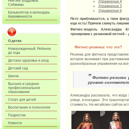
Рейтинг роддомов
Упражнение 4
Сибмамы
Упражнение 5
Упражнение 6
Калькулятор и календарь
беременности
Лето приближается, а твоя фигу
еще есть! Причем
скинуть лишни
Фитнес-модель Александра К
3
тренировки с резиновой петлей 
О детях
Фитнес-резинка: что это?
Новорожденный. Ребенок
до года
Резинка для фитнеса представляет
которое возникает при растяжении
Детское здоровье и уход
разнообразные упражнения на все 
Детский сад
”
Школа
Фитнес-резинки 
уровню соответств
Высшее и среднее
профессиональное
образование
Александра рассказала, что когда
Спорт для детей
улице, в поездках. Это транспор
стоимость. На китайских сайтах ест
Воспитание и психология
Подростки
Новости