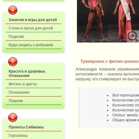
4
Занятия и игры для детей
Стихи и проза для детей
Поделки
Куда сходить с ребенком
Тренировка с фитнес-резинк
5
Александра показала упражнения
Красота и здоровье.
интенсивности – сначала выполн
Отношения
нагрузку, что стимулирует их быстр
Фитнес и диеты
Отношения
Вид трени
ров
Количество уп
Покупки
Количество по
Количество кру
Отдых: между 
6
Общее время в
Проекты Сибмамы
Гороскопы