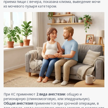
приема пищи с вечера, показана клизма, выведение мочи
из мочевого пузыря катетером.
При КС применяют
2 вида анестезии
: общую и
регионарную (спинномозговую, или эпидуральную).
Общая анестезия
применяется при срочной операции, в
том случае, когда существует угроза здоровью матери или