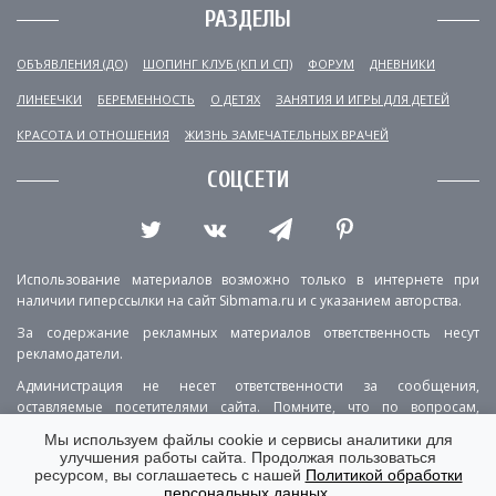
РАЗДЕЛЫ
ОБЪЯВЛЕНИЯ (ДО)
ШОПИНГ КЛУБ (КП И СП)
ФОРУМ
ДНЕВНИКИ
ЛИНЕЕЧКИ
БЕРЕМЕННОСТЬ
О ДЕТЯХ
ЗАНЯТИЯ И ИГРЫ ДЛЯ ДЕТЕЙ
КРАСОТА И ОТНОШЕНИЯ
ЖИЗНЬ ЗАМЕЧАТЕЛЬНЫХ ВРАЧЕЙ
СОЦСЕТИ
Использование материалов возможно только в интернете при
наличии гиперссылки на сайт Sibmama.ru и с указанием авторства.
За содержание рекламных материалов ответственность несут
рекламодатели.
Администрация не несет ответственности за сообщения,
оставляемые посетителями сайта. Помните, что по вопросам,
касающимся здоровья, необходимо консультироваться с врачом.
Мы используем файлы cookie и сервисы аналитики для
улучшения работы сайта. Продолжая пользоваться
РЕКЛАМА
О ПРОЕКТЕ
КОНТАКТЫ
ресурсом, вы соглашаетесь с нашей
Политикой обработки
персональных данных
.
ПОЛИТИКА КОНФИДЕНЦИАЛЬНОСТИ