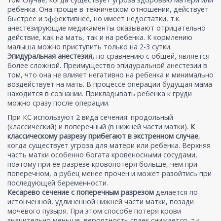
ребенка. Она проще в техническом отношении, действует
быстрее и эффективнее, но имеет недостатки, т.к.
анестезирующие медикаменты оказывают отрицательно
действие, как на мать, так и на ребенка. К кормлению
малыша можно приступить только на 2-3 сутки.
Эпидуральная анестезия,
по сравнению с общей, является
более сложной. Преимущество эпидуральной анестезии в
том, что она не влияет негативно на ребенка и минимально
воздействует на мать. В процессе операции будущая мама
находится в сознании. Прикладывать ребенка к груди
можно сразу после операции.
При КС используют 2 вида сечения: продольный
(классический) и поперечный (в нижней части матки).
К
классическому разрезу прибегают в экстренном случае
,
когда существует угроза для матери или ребенка. Верхняя
часть матки особенно богата кровеносными сосудами,
поэтому при ее разрезе кровопотеря больше, чем при
поперечном, а рубец менее прочен и может разойтись при
последующей беременности.
Кесарево сечение с поперечным разрезом
делается по
истонченной, удлиненной нижней части матки, позади
мочевого пузыря. При этом способе потеря крови
значительно меньше, вероятность спаек снижается, т.к.