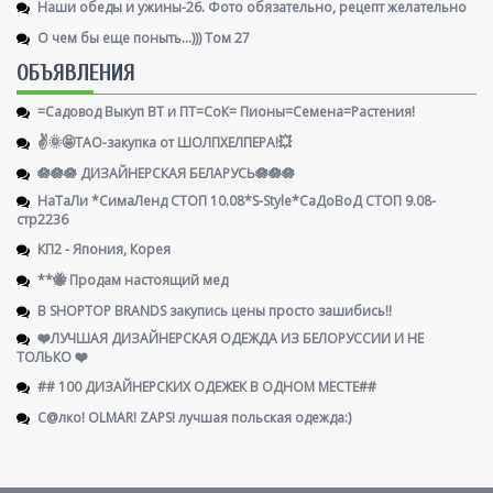
Наши обеды и ужины-26. Фото обязательно, рецепт желательно
О чем бы еще поныть...))) Том 27
ОБЪЯВЛЕНИЯ
=Садовод Выкуп ВТ и ПТ=СоК= Пионы=Семена=Растения!
✌️🌞🤩ТАО-закупка от ШОЛПХЕЛПЕРА!💥
🪷🪷🪷 ДИЗАЙНЕРСКАЯ БЕЛАРУСЬ🪷🪷🪷
НаТаЛи *СимаЛенд СТОП 10.08*S-Style*СаДоВоД СТОП 9.08-
стр2236
КП2 - Япония, Корея
**🐝 Продам настоящий мед
В SHOPTOP BRANDS закупись цены просто зашибись!!
❤️ЛУЧШАЯ ДИЗАЙНЕРСКАЯ ОДЕЖДА ИЗ БЕЛОРУССИИ И НЕ
ТОЛЬКО ❤️
## 100 ДИЗАЙНЕРСКИХ ОДЕЖЕК В ОДНОМ МЕСТЕ##
С@лко! OLMAR! ZAPS! лучшая польская одежда:)