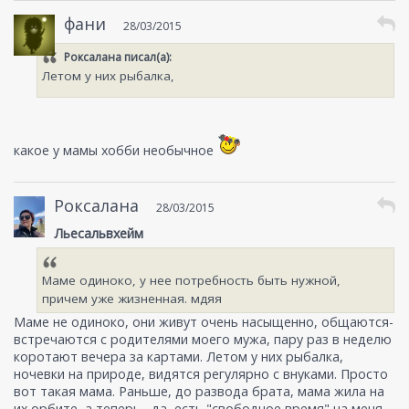
фани
28/03/2015
Роксалана
писал(а):
Летом у них рыбалка,
какое у мамы хобби необычное
Роксалана
28/03/2015
Льесальвхейм
Маме одиноко, у нее потребность быть нужной,
причем уже жизненная. мдяя
Маме не одиноко, они живут очень насыщенно, общаются-
встречаются с родителями моего мужа, пару раз в неделю
коротают вечера за картами. Летом у них рыбалка,
ночевки на природе, видятся регулярно с внуками. Просто
вот такая мама. Раньше, до развода брата, мама жила на
их орбите, а теперь , да, есть "свободное время" на меня.