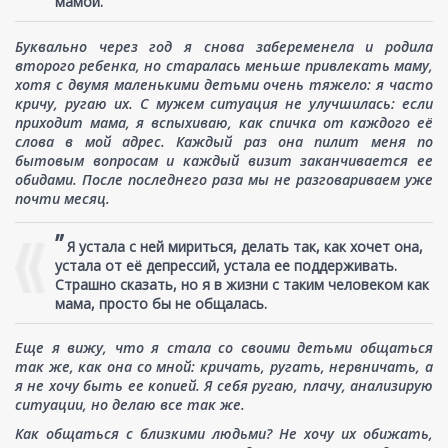
мамой.
Буквально через год я снова забеременела и родила
второго ребенка, но старалась меньше привлекать маму,
хотя с двумя маленькими детьми очень тяжело: я часто
кричу, ругаю их. С мужем ситуация не улучшилась: если
приходит мама, я вспыхиваю, как спичка от каждого её
слова в мой адрес. Каждый раз она пилит меня по
бытовым вопросам и каждый визит заканчивается ее
обидами. После последнего раза мы не разговариваем уже
почти месяц.
”
Я устала с ней мириться, делать так, как хочет она,
устала от её депрессий, устала ее поддерживать.
Страшно сказать, но я в жизни с таким человеком как
мама, просто бы не общалась.
Еще я вижу, что я стала со своими детьми общаться
так же, как она со мной: кричать, ругать, нервничать, а
я не хочу быть ее копией. Я себя ругаю, плачу, анализирую
ситуации, но делаю все так же.
Как общаться с близкими людьми? Не хочу их обижать,