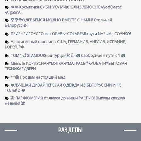
💋💋 Косметика СИБКРУК// МИКРОЛИЗ /БИОСНК //yod0мetic
/AlgаSРА!
🌹🌹🌹ОДЕВАЕМСЯ МОДНО ВМЕСТЕ С НАМИ! СтильнаЯ
БелоруссиЯ‼
П*И*Н*И*О*Л*О нат ОБУВЬ+COLABEAR+пухи NA*UMI, CO*NSO!
Ааафигенный шоппинг: США, ГЕРМАНИЯ, АНГЛИЯ, ИСПАНИЯ,
КОРЕЯ, РФ
ТОМ4-🍒GLAMOURная Турция👗👖- 🚛 Свободное в пути с 1 🚛
МЕБЕЛЬ КОРПУСНАЯ*МЯГКАЯ*МАТРАСЫ*КРОВАТИ*БЫТОВАЯ
ТЕХНИКА*ДВЕРИ
**🐝 Продам настоящий мед
❤️ЛУЧШАЯ ДИЗАЙНЕРСКАЯ ОДЕЖДА ИЗ БЕЛОРУССИИ И НЕ
ТОЛЬКО ❤️
🌺 ПАРФЮМЕРИЯ от люкса до ниши РАСПИВ! Выкупы каждую
неделю! 🌺
РАЗДЕЛЫ