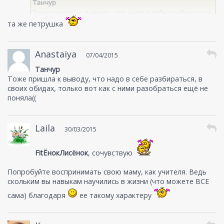
Танчур
Тоже пришла к выводу, что надо в себе разбираться,
в своих обидах, только вот как с ними разобраться
та же петрушка
ещё не поняла((
Anastaiya
07/04/2015
Танчур
Тоже пришла к выводу, что надо в себе разбираться, в
своих обидах, только вот как с ними разобраться ещё не
поняла((
Laila
30/03/2015
FitЁнокЛисёнок
, сочувствую
Попробуйте воспринимать свою маму, как учителя. Ведь
скольким вы навыкам научились в жизни (что можете ВСЕ
сама) благодаря
ее такому характеру