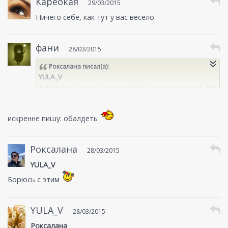
Кареокая
29/03/2015
Ничего себе, как тут у вас весело.
фани
28/03/2015
Роксалана
писал(а):
YULA_V
Точно,папа до сих пор считает, что мама идеал. Не
только как хозяйка, мать,жена. Она ЖЕНЩИНА.
искренне пишу: обалдеть
фани
Вместе с папой ездят-рыбачат.
Роксалана
28/03/2015
YULA_V
Борюсь с этим
YULA_V
28/03/2015
Роксалана