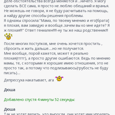
деле-обстоятельства всегда меняются и ...ничего. Я могу
сделать ВСЕ сама, я просто не люблю обещаний и вранья.
Не можешь-не говори, я не буду расчитывать на помощь,
а найду другие способы решения проблемы.
Я однажы спросила:"Мама, по твоему мнению и его[брата]
я плохая, вам завидую и вообще..зачем вы ко мне идете? Я
ж плохая!!!" Ответ гениален!!!!!-ну ты же наш родственник!!!
После многих поступков, мне очень хочется простить ,
сбросить и жить дальше.....но не получается.
Мне вообще, порой кажется, может я реально
плохая(ггггг), а просто другие ошибаются. Ведь по мнению
мамы, те, с которыми я хорошие имею отношения, это не
просто так, а потому что подлизываюсь(грубость не буду
писать)....
Депрессуха накатывает, ага
Дюша
Добавлено спустя 4 минуты 52 секунды:
Дюша
Так не хотят верить, что выросли, они хотят ими упралять