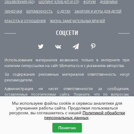
ОБЪЯВЛЕНИЯ (ДО)
ШОПИНГ КЛУБ (КП И СП)
ФОРУМ
ДНЕВНИКИ
ЛИНЕЕЧКИ
БЕРЕМЕННОСТЬ
О ДЕТЯХ
ЗАНЯТИЯ И ИГРЫ ДЛЯ ДЕТЕЙ
КРАСОТА И ОТНОШЕНИЯ
ЖИЗНЬ ЗАМЕЧАТЕЛЬНЫХ ВРАЧЕЙ
СОЦСЕТИ
Использование материалов возможно только в интернете при
наличии гиперссылки на сайт Sibmama.ru и с указанием авторства.
За содержание рекламных материалов ответственность несут
рекламодатели.
Администрация не несет ответственности за сообщения,
оставляемые посетителями сайта. Помните, что по вопросам,
касающимся здоровья, необходимо консультироваться с врачом.
Мы используем файлы cookie и сервисы аналитики для
улучшения работы сайта. Продолжая пользоваться
РЕКЛАМА
О ПРОЕКТЕ
КОНТАКТЫ
ресурсом, вы соглашаетесь с нашей
Политикой обработки
персональных данных
.
ПОЛИТИКА КОНФИДЕНЦИАЛЬНОСТИ
ВЕРСИЯ ДЛЯ КОМПЬЮТЕРА
Понятно