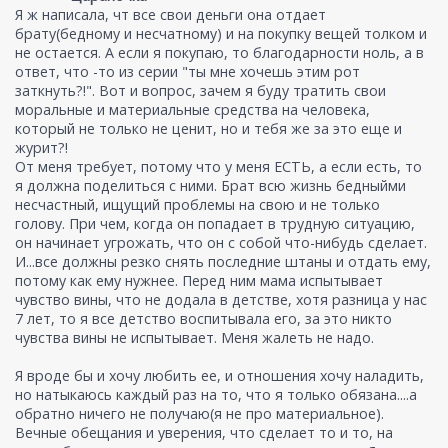
Я ж написала, чт все свои деньги она отдает
брату(бедному и несчатному) и на покупку вещей толком и
не остается. А если я покупаю, то благодарности ноль, а в
ответ, что -то из серии "ты мне хочешь этим рот
заткнуть?!". Вот и вопрос, зачем я буду тратить свои
моральные и материальные средства на человека,
который не только не ценит, но и тебя же за это еще и
журит?!
От меня требует, потому что у меня ЕСТЬ, а если есть, то
я должна поделиться с ними. Брат всю жизнь бедныйми
несчастный, ищущий проблемы на свою и не только
голову. При чем, когда он попадает в трудную ситуацию,
он начинает угрожать, что он с собой что-нибудь сделает.
И...все должны резко снять последние штаны и отдать ему,
потому как ему нужнее. Перед ним мама испытывает
чувство вины, что не додала в детстве, хотя разница у нас
7 лет, то я все детство воспитывала его, за это никто
чувства вины не испытывает. Меня жалеть не надо.
Я вроде бы и хочу любить ее, и отношения хочу наладить,
но натыкаюсь каждый раз на то, что я только обязана....а
обратно ничего не получаю(я не про материальное).
Вечные обещания и уверения, что сделает то и то, на