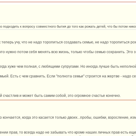
зно подходить к вопросу совместного бытия до того как рожать детей, что бы потом ник
их теперь учу, что не надо торопиться создавать семью, не надо торопиться ро
 что нужно потом себя менять всю жизнь, только чтобы семью сохранить. Это 
егда хуже чем полная, с любящими супругами. Но иногда лучше быть неполно
ей. Есть с чем сравнить. Если "полнота семьи" строится на жертве - надо се
ый счастлив и может быть самим собой, это огромное счастье конечно.
о кончается, когда это касается только двоих...пробы, ошибки, взросление, и
жении прав, то всегда надо не забывать что кроме наших личных прав есть еще 