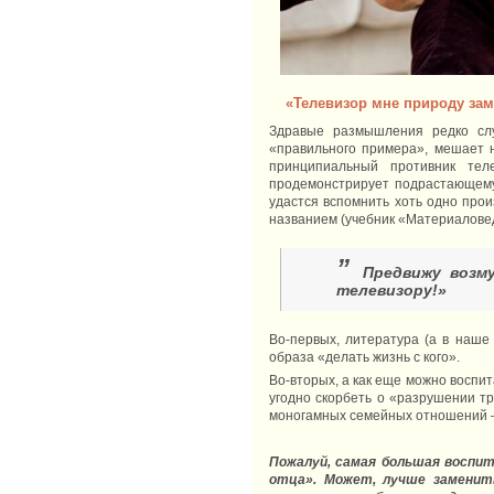
«Телевизор мне природу за
Здравые размышления редко слу
«правильного примера», мешает н
принципиальный противник тел
продемонстрирует подрастающему 
удастся вспомнить хоть одно прои
названием (учебник «Материаловед
”
Предвижу возм
телевизору!»
Во-первых, литература (а в наше
образа «делать жизнь с кого».
Во-вторых, а как еще можно воспи
угодно скорбеть о «разрушении тр
моногамных семейных отношений – 
Пожалуй, самая большая воспит
отца». Может, лучше заменит