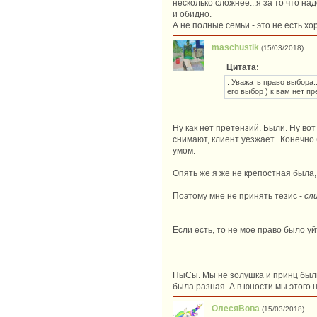
несколько сложнее...я за то что на
и обидно.
А не полные семьи - это не есть х
maschustik
(15/03/2018)
Цитата:
. Уважать право выбора..
его выбор ) к вам нет пр
Ну как нет претензий. Были. Ну вот
снимают, клиент уезжает.. Конечно
умом.
Опять же я же не крепостная была,
Поэтому мне не принять тезис -
сл
Если есть, то не мое право было у
ПыСы. Мы не золушка и принц были.
была разная. А в юности мы этого 
ОлесяВова
(15/03/2018)