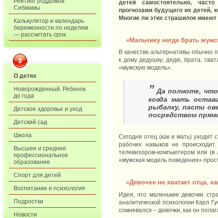
Рейтинг роддомов
детей самостоятельно, част
Сибмамы
прогнозами будущего их детей, к
Многие ли этих страшилок имеют
Калькулятор и календарь
беременности по неделям
— рассчитать срок
«Мальчику негде брать муж
В качестве альтернативы обычно п
к дому дедушку, дядю, брата, сва
3
«мужскую модель».
О детях
”
Новорожденный. Ребенок
Да полноте, что
до года
когда мать остав
рыбалку, пасти ов
Детское здоровье и уход
посредством прямог
Детский сад
Школа
Сегодня отец (как и мать) уходят 
рабочих навыков не происходит
Высшее и среднее
телевизором-компьютером или (в 
профессиональное
«мужская модель поведения» прост
образование
Спорт для детей
«Девочке не хватает отца, к
Воспитание и психология
Идея, что маленькие девочки стр
Подростки
аналитической психологии Карл Гу
сомневался – девочки, как он пола
Новости