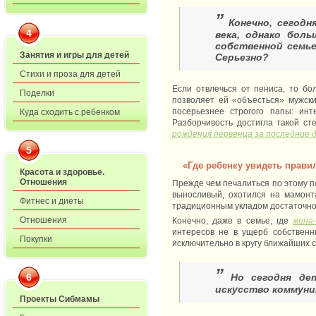
”
Конечно, сегод
4
века, однако бол
собственной семье
Занятия и игры для детей
Серьезно?
Стихи и проза для детей
Если отвлечься от пениса, то б
Поделки
позволяет ей «объесться» мужск
посерьезнее строгого папы: ин
Куда сходить с ребенком
Разборчивость достигла такой ст
рождения первенца за последние 
5
«Где ребенку увидеть прав
Красота и здоровье.
Отношения
Прежде чем печалиться по этому по
выносливый, охотился на мамонта
Фитнес и диеты
традиционным укладом достаточно 
Отношения
Конечно, даже в семье, где
жена
интересов не в ущерб собственн
Покупки
исключительно в кругу ближайших 
”
Но сегодня де
6
искусство коммуни
Проекты Сибмамы