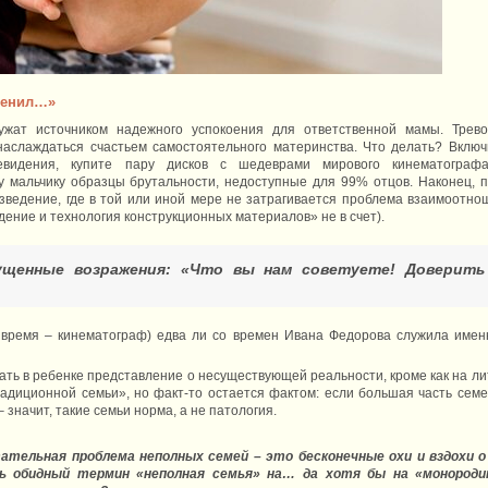
менил…»
жат источником надежного успокоения для ответственной мамы. Трево
аслаждаться счастьем самостоятельного материнства. Что делать? Включ
евидения, купите пару дисков с шедеврами мирового кинематографа
мальчику образцы брутальности, недоступные для 99% отцов. Наконец, п
зведение, где в той или иной мере не затрагивается проблема взаимоотно
ение и технология конструкционных материалов» не в счет).
ущенные возражения: «Что вы нам советуете! Доверить
 время – кинематограф) едва ли со времен Ивана Федорова служила имен
тать в ребенке представление о несуществующей реальности, кроме как на л
адиционной семьи», но факт-то остается фактом: если большая часть семе
значит, такие семьи норма, а не патология.
ательная проблема неполных семей – это бесконечные охи и вздохи 
ь обидный термин «неполная семья» на… да хотя бы на «монороди