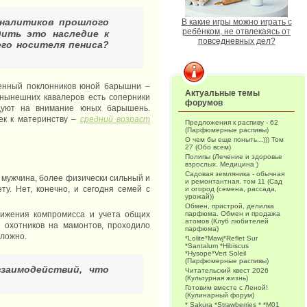
аналитиков прошлого
В какие игры можно играть с
ребёнком, не отвлекаясь от
дить это наследие к
повседневных дел?
его носителя пениса?
женный поклонников юной барышни –
Актуальные темы
 нынешних кавалеров есть соперники
форумов
ндуют на внимание юных барышень.
ек к материнству –
средний возраст
Предложения к распиву - 62
(Парфюмерные распивы)
О чем бы еще поныть...))) Том
27 (Обо всем)
Полипы (Лечение и здоровье
взрослых. Медицина )
Садовая земляника - обычная
а мужчина, более физически сильный и
и ремонтантная. том 11 (Сад
у. Нет, конечно, и сегодня семей с
и огород (семена, рассада,
урожай))
Обмен, пристрой, делилка
тижения компромисса и учета общих
парфюма. Обмен и продажа
атомов (Клуб любителей
 охотников на мамонтов, проходило
парфюма)
сложно.
*Lolite*Mawj*Reflet Sur
*Santalum *Hibiscus
*Hysope*Vert Soleil
(Парфюмерные распивы)
заимодействий, что
Читательский квест 2026
(Культурная жизнь)
Готовим вместе с Леной!
(Кулинарный форум)
* Sakura *Strawberries * *M01