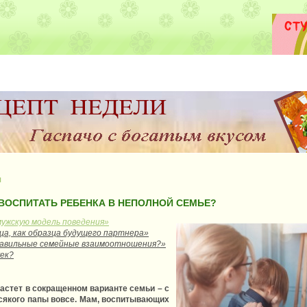
я
ВОСПИТАТЬ РЕБЕНКА В НЕПОЛНОЙ СЕМЬЕ?
мужскую модель поведения»
ца, как образца будущего партнера»
правильные семейные взаимоотношения?»
жек?
астет в сокращенном варианте семьи – с
всякого папы вовсе. Мам, воспитывающих