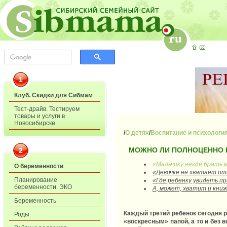
1
Клуб. Скидки для Сибмам
Тест-драйв. Тестируем
товары и услуги в
Новосибирске
/
О детях
/
Воспитание и психологи
МОЖНО ЛИ ПОЛНОЦЕННО 
2
«Мальчику негде брать 
О беременности
«Девочке не хватает от
Планирование
«Где ребенку увидеть 
беременности. ЭКО
А, может, хватит и кни
Беременность
Каждый третий ребенок сегодня р
Роды
«воскресным» папой, а то и без 