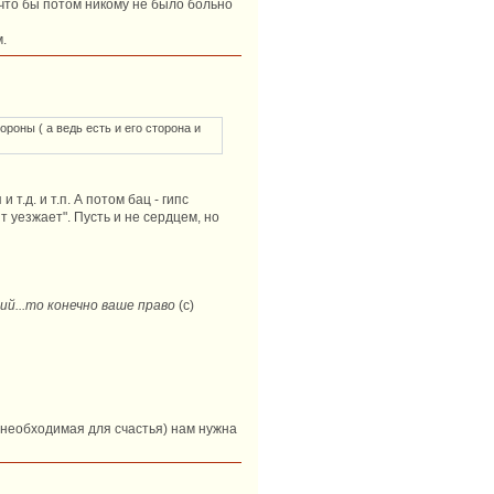
, что бы потом никому не было больно
.
ороны ( а ведь есть и его сторона и
т.д. и т.п. А потом бац - гипс
 уезжает". Пусть и не сердцем, но
зий...то конечно ваше право
(с)
(необходимая для счастья) нам нужна