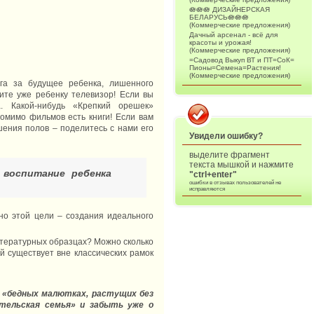
🪷🪷🪷 ДИЗАЙНЕРСКАЯ
БЕЛАРУСЬ🪷🪷🪷
(Коммерческие предложения)
Дачный арсенал - всё для
красоты и урожая!
(Коммерческие предложения)
=Садовод Выкуп ВТ и ПТ=СоК=
Пионы=Семена=Растения!
(Коммерческие предложения)
га за будущее ребенка, лишенного
ите уже ребенку телевизор! Если вы
. Какой-нибудь «Крепкий орешек»
омимо фильмов есть книги! Если вам
шения полов – поделитесь с нами его
Увидели ошибку?
выделите фрагмент
текста мышкой и нажмите
 воспитание ребенка
"ctrl+enter"
ошибки в отзывах пользователей не
исправляются
но этой цели – создания идеального
итературных образцах? Можно сколько
й существует вне классических рамок
о «бедных малютках, растущих без
тельская семья» и забыть уже о