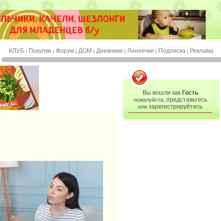
КЛУБ
Покупки
Форум
ДОМ
Дневники
Линеечки
Подписка
Реклама
|
|
|
|
|
|
|
Вы вошли как
Гость
представьтесь
пожалуйста,
зарегистрируйтесь
или