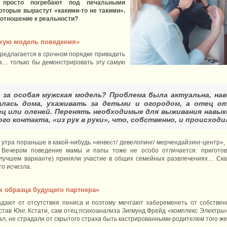
о просто погребают под печальными
оторые вырастут «какими-то не такими».
 отношение к реальности?
скую модель поведения»
редлагается в срочном порядке привадить
та… только бы демонстрировать эту самую
 за особая мужская модель? Проблема была актуальна, наве
алась дома, ухаживать за детьми и огородом, а отец от
ец или оленей. Перенять необходимые для выживания навык
о контакта, «из рук в руки», что, собственно, и происходил
с утра пораньше в какой-нибудь «инвест/ девелопинг/ мерчендайзинг-центр»,
. Вечером поведение мамы и папы тоже не особо отличается: приготов
лучшем варианте) приняли участие в общих семейных развлечениях… Скаж
о исчезла.
ак образца будущего партнера»
адают от отсутствия пениса и поэтому мечтают забеременеть от собствен
став Юнг. Кстати, сам отец психоанализа Зигмунд Фрейд «комплекс Электры»
гал, не страдали от скрытого страха быть кастрированными родителем того ж