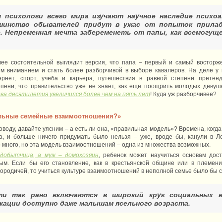
ня психологи всего мира изучают научное наследие психо
ьшинство обывателей придут в ужас от попыток прила
. Непременная мечта забеременеть от папы, как всемогущ
олее состоятельной выглядит версия, что папа – первый и самый востор
им вниманием и стать более разборчивой в выборе кавалеров. На деле у
тернет, спорт, учеба и карьера, путешествия в равной степени прете
епени, что правительство уже не знает, как еще поощрить молодых девуш
два десятилетия увеличился более чем на пять лет
! Куда уж разборчивее?
ильные семейные взаимоотношения?»
воду, давайте уясним – а есть ли она, «правильная модель»? Времена, когд
, и больше ничего придумать было нельзя – уже, вроде бы, канули в Лет
много, но эта модель взаимоотношений – одна из множества возможных.
-добытчица, а муж – домохозяин
, ребенок может научиться основам дос
ым. Если бы его становление, как в крестьянской общине или в племени
сородичей, то учиться культуре взаимоотношений в неполной семье было бы 
ти так рано включаются в широкий круг социальных в
кации доступно даже малышам ясельного возраста.