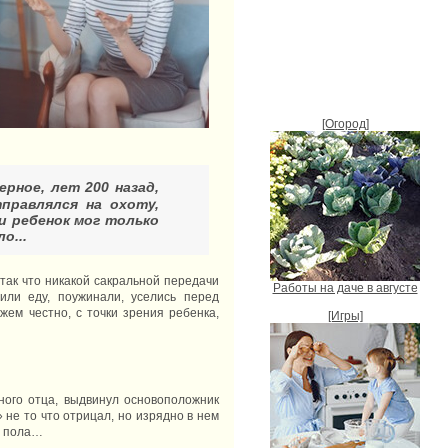
[Огород]
рное, лет 200 назад,
правлялся на охоту,
и ребенок мог только
о...
 так что никакой сакральной передачи
Работы на даче в августе
или еду, поужинали, уселись перед
ем честно, с точки зрения ребенка,
[Игры]
ного отца, выдвинул основоположник
 не то что отрицал, но изрядно в нем
е пола…