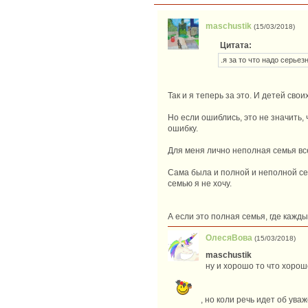
maschustik
(15/03/2018)
Цитата:
.я за то что надо серье
Так и я теперь за это. И детей сво
Но если ошиблись, это не значить,
ошибку.
Для меня лично неполная семья вс
Сама была и полной и неполной семь
семью я не хочу.
А если это полная семья, где кажд
ОлесяВова
(15/03/2018)
maschustik
ну и хорошо то что хорош
, но коли речь идет об ува