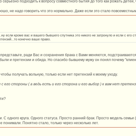
до серьезно подходить к вопросу совместного бытия до того как рожать детей
орошо, не надо говорить что это нормально. Даже если это стало повсеместным
.ну если кроме вас и вашего бывшего спутника это никого не затронуло и если с его ст
етензий...то конечно ваше право.
 представьте, ради Вас и сохранения брака с Вами меняются, подстраиваются и 
 были и претензии и обида. Но спасибо бывшему мужу он понял почему "клиент
 чтобы получать вольную, только если нет претензий к моему уходу.
и с его стороны ( а ведь есть и его сторона и его выбор ) к вам нет претен
йти?
 С одного круга. Одного статуса. Просто ранний брак. Просто модель семьи 
не понимали. Понятно стало, только через несколько лет.