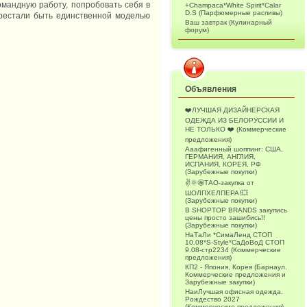
омандную работу, попробовать себя в
+Champaca*White Spirit*Calar
D.S (Парфюмерные распивы)
ерестали быть единственной моделью
Ваш завтрак (Кулинарный
форум)
Объявления
❤️ЛУЧШАЯ ДИЗАЙНЕРСКАЯ
ОДЕЖДА ИЗ БЕЛОРУССИИ И
НЕ ТОЛЬКО ❤️ (Коммерческие
предложения)
Ааафигенный шоппинг: США,
ГЕРМАНИЯ, АНГЛИЯ,
ИСПАНИЯ, КОРЕЯ, РФ
(Зарубежные покупки)
✌️🌞🤩ТАО-закупка от
ШОЛПХЕЛПЕРА!💥
(Зарубежные покупки)
В SHOPTOP BRANDS закупись
цены просто зашибись!!
(Зарубежные покупки)
НаТаЛи *СимаЛенд СТОП
10.08*S-Style*СаДоВоД СТОП
9.08-стр2234 (Коммерческие
предложения)
КП2 - Япония, Корея (Барнаул.
Коммерческие предложения и
Зарубежные закупки)
НаиЛучшая офисная одежда.
Рождество 2027
(Коммерческие предложения)