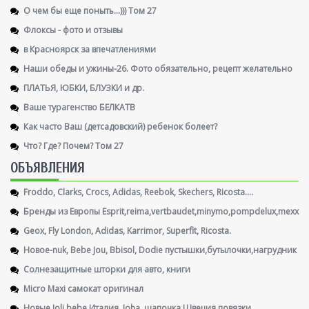
О чем бы еще поныть...))) Том 27
Флоксы - фото и отзывы
в Красноярск за впечатлениями
Наши обеды и ужины-26. Фото обязательно, рецепт желательно
ПЛАТЬЯ, ЮБКИ, БЛУЗКИ и др.
Ваше турагенство БЕЛКАТВ
Как часто Ваш (детсадовский) ребенок болеет?
Что? Где? Почем? Том 27
ОБЪЯВЛЕНИЯ
Froddo, Clarks, Crocs, Adidas, Reebok, Skechers, Ricosta....
Бренды из Европы Esprit,reima,vertbaudet,minymo,pompdelux,mexx
Geox, Fly London, Adidas, Karrimor, Superfit, Ricosta.
Новое-nuk, Bebe Jou, Bbisol, Dodie пустышки,бутылочки,нагрудник
Солнезащитные шторки для авто, книги
Micro Maxi самокат оригинал
Новые Joli bebe Италия, Joha, шапочка Швеция,повязки