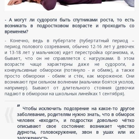
- А могут ли судороги быть спутниками роста, то есть
возникать в подростковом возрасте и проходить со
временем?
- Конечно, ведь в пубертате (пубертатный период –
период полового созревания, обычно 12-16 лет у девочек
и 13-18 лет у мальчиков) идет перестройка организма, и,
бывает, что он не справляется с нагрузками. В этом
возрасте чаще характерны даже не судороги, а
конвульсивные обмороки (потянуло - и обмяк), а также
просто обмороки - обмяк и стёк, как мороженое. Они
возникают при сильном волнении (мальчики боятся уколов,
например). Бывают от длительного стояния (девочки
падают в обмороки на школьных линейках 1 сентября).
”
Чтобы исключить подозрение на какое-то другое
заболевание, родителям нужно знать, что в обморок
человек «входит», и подростки довольно чётко
описывают свое состояние: возникает чувство
дурноты, головокружение, звон в ушах или их
заложенность.