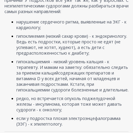
причины! У подростков всё уже так же, как у взрослых. С
неэпилептическими судорогами должны разбираться врачи
самых разных направлений:
нарушение сердечного ритма, выявленные на ЭКГ - к
кардиологу;
гипокликемия (низкий сахар крови) - к эндокринологу.
Ведь есть подростки, которые просто не едят (не
успевают, не хотят, худеют), а есть дети с
предрасположенностью к диабету;
гипокальциемия - низкий уровень кальция - к
терапевту. И мамам на заметку: обязательно следить
за приемом кальцийсодержащих препаратов и
витамина D у всех детей, начиная от младенцев и
заканчивая подростками. Кстати, при
гипокальциемии судороги болезненные и длительные.
редко, но встречается опухоль поджелудочной
железы - инсулинома, которая тоже может давать
судороги - к онкологу;
если у подростка плохая электроэнцефалограмма
(ЭЭГ) - к эпилептологу.