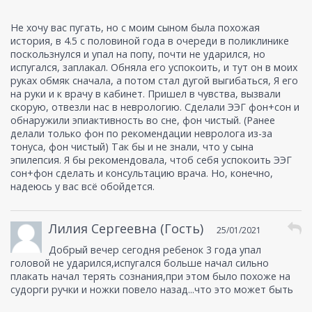
сильно плакать начал терять сознания,при этом
было похоже на судорги ручки и ножки повело
Не хочу вас пугать, но с моим сыном была похожая
назад...что это может быть
история, в 4.5 с половиной года в очереди в поликлинике
поскользнулся и упал на попу, почти не ударился, но
испугался, заплакал. Обняла его успокоить, и тут он в моих
руках обмяк сначала, а потом стал дугой выгибаться, Я его
на руки и к врачу в кабинет. Пришел в чувства, вызвали
скорую, отвезли нас в неврологию. Сделали ЭЭГ фон+сон и
обнаружили эпиактивность во сне, фон чистый. (Ранее
делали только фон по рекомендации невролога из-за
тонуса, фон чистый) Так бы и не знали, что у сына
эпилепсия. Я бы рекомендовала, чтоб себя успокоить ЭЭГ
сон+фон сделать и консультацию врача. Но, конечно,
надеюсь у вас всё обойдется.
Лилия Сергеевна (Гость)
25/01/2021
Добрый вечер сегодня ребенок 3 года упал
головой не ударился,испугался больше начал сильно
плакать начал терять сознания,при этом было похоже на
судорги ручки и ножки повело назад...что это может быть