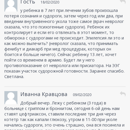
Гость
18/02/2020
у ребенка в 7 лет при лечении зубов произошла
потеря сознания и судороги, затем через год или два, при
введении внутривенного укола тоже самое (врач невролог
сказала, что это психогенные судороги). Ребенок их
контролирует и если его отвлекать в этот момент, то
обморока с судорогами не происходит. Эпилепсия ли это и
как можно вылечить? (невролог сказала, что принимать
фенибут и диакарб при мед процедурах, которых он
боится и больше ничего). Сейчас ребенку 13 лет, хочет
пойти со временем в армию. Будет ли у него
противопоказание от невролога или присиатора. На ЭЭГ
показан участок судорожной готовности. Заранее спасибо.
Светлана.
Иванна Кравцова
09/02/2020
Добрый вечер. Лежу с ребенком (3 года) в
больнице с гриппом и бронхитом, сегодня 6-ой день нам
ставят цефтриаксон, ставили последние три дня через
котетр так как капали глюкозу, утром в 11-00 при уколе
начались судороги, это очень страшно, она вся посинела и