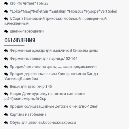
Кто что читает? Том 23
*Lolite*Mawj*Reflet Sur *Santalum *Hibiscus *Hysope*Vert Soleil
IvCapriz Ивановский трикотаж- любимый, проверенный,
качественный
Цветик-первоцветик
ОБЪЯВЛЕНИЯ
Фирменная одежда для мальчиков! Снизила цены
Фирменные вещи для парня,р.152-164
Продам/поменяю на цветы, ..., ваши предложения
Продам деревянные пазлы Крона,наст.игра Банды
Умников,Баскетбол
Вещи для девочки р.146
Новую Деми курточку на тонком синтепоне
р.54(полномерный)-2т.р.
Продам солнцезащитные детские очки д/д-5-12лет
Картина из гобелена
Обувь для девочек,босоножки,кроссы