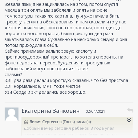
жевала язык,я не зациклилась на этом, потом спустя
месяца три опять мы заболели и опять на фоне
температуры такая же картина, ну я уже начала бить
тревогу, легли на обследования, и нам сказали что у нас
детская эпилепсия, типо она возрастная, проходит до
подросткового возраста, были приступы два раза
закатывались глаза буквально на несколько секунд и она
потом приходила в себя.
Сейчас принимаем вальпоровую кислоту и
противосудорожный препарат, но хотела спросить, на
фоне недосыпа, перевозбуждения, и простудных
заболеваний могут повторяться такие
спазмы?
ЭЭГ два раза делали короткую сказали, что без приступа
ЭЭГ нормальное, МРТ тоже чистое.
Узи Серда и экг делались все хорошо.
Екатерина Занкович
02/04/2021
Лилия Сергеевна (Гость)
писал(а):
Добрый вечер сегодня ребенок 3 года упал
головой не ударился,испугался больше начал