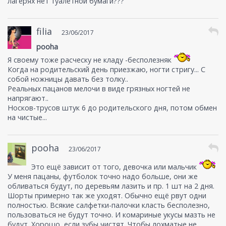
лагерях нет туалетной бумаги???
filia
23/06/2017
pooha
Я своему тоже расческу не кладу -бесполезняк
Когда на родительский день приезжаю, ногти стригу... С
собой ножницы давать без толку..
Реальных пацанов мелочи в виде грязных ногтей не
напрягают..
Носков-трусов штук 6 до родительского дня, потом обмен
на чистые...
pooha
23/06/2017
Это ещё зависит от того, девочка или мальчик
У меня пацаны, футболок точно надо больше, они же
обливаться будут, по деревьям лазить и пр. 1 шт на 2 дня.
Шорты примерно так же уходят. Обычно ещё рвут одни
полностью. Всякие салфетки-палочки класть бесполезно,
пользоваться не будут точно. И комариные укусы мазть не
будут. Хорошо, если зубы чистят. Чтобы лохматые не