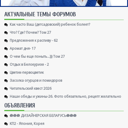
AКТУАЛЬНЫЕ ТЕМЫ ФОРУМОВ
Как часто Ваш (детсадовский) ребенок болеет?
Что? Где? Почем? Том 27
Предложения к распиву - 62
Аромат дня- 17
О чем бы еще поныть...))) Том 27
Отдых в Белокурихе - 2
Цветик-первоцветик
Засолка огурцов и помидоров
Читательский квест 2026
Наши обеды и ужины-26. Фото обязательно, рецепт желательно
ОБЪЯВЛЕНИЯ
🪷🪷🪷 ДИЗАЙНЕРСКАЯ БЕЛАРУСЬ🪷🪷🪷
КП2 - Япония, Корея