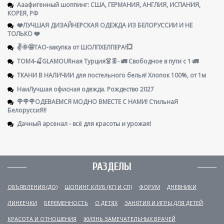
Ааафигенный шоппинг: США, ГЕРМАНИЯ, АНГЛИЯ, ИСПАНИЯ,
КОРЕЯ, РФ
❤️ЛУЧШАЯ ДИЗАЙНЕРСКАЯ ОДЕЖДА ИЗ БЕЛОРУССИИ И НЕ
ТОЛЬКО ❤️
✌️🌞🤩ТАО-закупка от ШОЛПХЕЛПЕРА!💥
ТОМ4-🍒GLAMOURная Турция👗👖- 🚛 Свободное в пути с 1 🚛
ТКАНИ В НАЛИЧИИ для постельного белья! Хлопок 100%, от 1м
НаиЛучшая офисная одежда. Рождество 2027
🌹🌹🌹ОДЕВАЕМСЯ МОДНО ВМЕСТЕ С НАМИ! СтильнаЯ
БелоруссиЯ‼
Дачный арсенал - всё для красоты и урожая!
РАЗДЕЛЫ
ОБЪЯВЛЕНИЯ (ДО)
ШОПИНГ КЛУБ (КП И СП)
ФОРУМ
ДНЕВНИКИ
ЛИНЕЕЧКИ
БЕРЕМЕННОСТЬ
О ДЕТЯХ
ЗАНЯТИЯ И ИГРЫ ДЛЯ ДЕТЕЙ
КРАСОТА И ОТНОШЕНИЯ
ЖИЗНЬ ЗАМЕЧАТЕЛЬНЫХ ВРАЧЕЙ