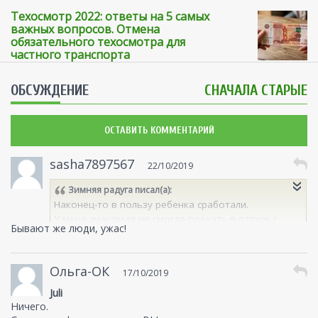
Техосмотр 2022: ответы на 5 самых
важных вопросов. Отмена
обязательного техосмотра для
частного транспорта
ОБСУЖДЕНИЕ
СНАЧАЛА СТАРЫЕ
ОСТАВИТЬ КОММЕНТАРИЙ
sasha7897567
22/10/2019
Зимняя радуга
писал(а):
Наконец-то в пользу ребенка сработали.
У меня знакомая не смогла поехать в отпуск с
Бывают же люди, ужас!
детьми за границу из-за несогласия отца первого
ребенка.
В итоге отправила второго с бабушкой, а сама в
Ольга-ОК
17/10/2019
городе осталась со старшей.
Причем папаша не живет с ними уже почти лет
Juli
десять, но все эти годы нервы мотает им.
Ничего.