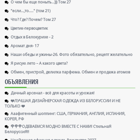
О чем бы еще поныть...))) Том 27
"если...,то....." (том 21)
Что? Где? Почем? Том 27
Цветик-первоцветик
Отдых в Белокурихе - 2
Аромат дня- 17
Наши обеды и ужины-26. Фото обязательно, рецепт желательно
Я рисую лето – А какого цвета?
Обмен, пристрой, делилка парфюма. Обмен и продажа атомов
ОБЪЯВЛЕНИЯ
Дачный арсенал - всё для красоты и урожая!
❤️ЛУЧШАЯ ДИЗАЙНЕРСКАЯ ОДЕЖДА ИЗ БЕЛОРУССИИ И НЕ
ТОЛЬКО ❤️
Ааафигенный шоппинг: США, ГЕРМАНИЯ, АНГЛИЯ, ИСПАНИЯ,
КОРЕЯ, РФ
🌹🌹🌹ОДЕВАЕМСЯ МОДНО ВМЕСТЕ С НАМИ! СтильнаЯ
БелоруссиЯ‼
НаиЛучшая офисная одежда. Рождество 2027