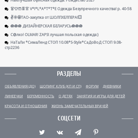
👗👕🩳👖👚 V*I*L*A*T*T*E Одежда Безупречного качества! р. 40-58
✌️🌞🤩ТАО-закупка от ШОЛПХЕЛПЕРА!💥
🪷🪷🪷 ДИЗАЙНЕРСКАЯ БЕЛАРУСЬ🪷🪷🪷
С@лко! OLMAR! ZAPS! лучшая польская одежда:)
НаТаЛи *СимаЛенд СТОП 10.08*S-Style*СаДоВоД СТОП 9.08-
стр2236
РАЗДЕЛЫ
ОБЪЯВЛЕНИЯ (ДО)
ШОПИНГ КЛУБ (КП И СП)
ФОРУМ
ДНЕВНИКИ
ЛИНЕЕЧКИ
БЕРЕМЕННОСТЬ
О ДЕТЯХ
ЗАНЯТИЯ И ИГРЫ ДЛЯ ДЕТЕЙ
КРАСОТА И ОТНОШЕНИЯ
ЖИЗНЬ ЗАМЕЧАТЕЛЬНЫХ ВРАЧЕЙ
СОЦСЕТИ