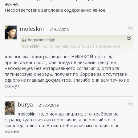
нужно.
Несоответствие заголовка содержанию явное.
moleskin
21/06/2019
burya
писал(а):
moleskin
, то, о чем вы пишите, это требование
страны, куда въезжают россияне, а не российского
для выезжающих разницы нет НИКАКОЙ. но когда,
законодательства. На их требования мы повлиять
прочитав ваш пост, они пойдут в визовый центр на
не можем.
Челюскинцев без нотариального согласия и, отстояв
пятичасовую очередь, получат по бороде за отсутствие
Информация именно по изменениям в правилах с
одного из главных документов, спасибо они вам точно не
российской стороны.
скажут
burya
21/06/2019
moleskin
, то, о чем вы пишите, это требование
страны, куда въезжают россияне, а не российского
законодательства. На их требования мы повлиять не
можем.