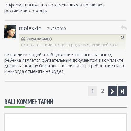
Информация именно по изменениям в правилах с
российской стороны.
moleskin
21/06/2019
burya
писал(а):
Теперь согласие второго родителя, если ребенок
выезжает за рубеж только с папой или мамой,
не вводите людей в заблуждение: согласие на выезд
вообще не требуется!
ребенка является обязательным документом в комплекте
доков на подачу большинства виз, и это требование никто
и никогда отменять не будет.
1
2
ВАШ КОММЕНТАРИЙ