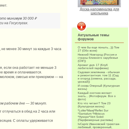
ияет.
Доска-напоминалка для
школьника
 это минимум 30 000 ₽
и на Госуслугах.
Актуальные темы
форумов
О чем бы еще поныть...))) Том
, не менее 30 минут за каждые 3 часа
27 (Обо всем)
Нижний Новгород (Россия и
страны ближнего зарубежья
(СНГ))
Аромат дня- 17 (Клуб
я, если она работает не меньше 3
любителей парфюма)
ее время и оплачиваются.
Садовая земляника - обычная
и ремонтантная. том 11 (Сад
 молоком, смесью или прикормом — на
и огород (семена, рассада,
урожай))
И снова Оперный (Культурная
жизнь)
Каждый охотник желает
знать... (Фотофорум. Все о
фото)
вом рабочем дне — 30 минут.
Кто что читает? Том 23
(Культурная жизнь)
*Lolite*Mawj*Reflet Sur
отлучаться в обед на 2 часа или
*Santalum *Hibiscus
*Hysope*Vert Soleil
(Парфюмерные распивы)
есяцев. С оплаты удерживается
IvCapriz Ивановский трикотаж-
любимый, проверенный,