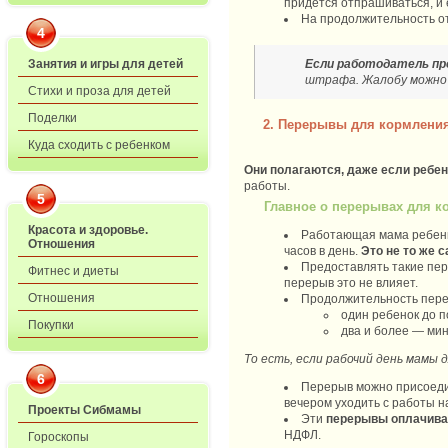
придется отпрашиваться, и 
На продолжительность от
4
Если работодатель п
Занятия и игры для детей
штрафа. Жалобу можно о
Стихи и проза для детей
Поделки
2. Перерывы для кормления 
Куда сходить с ребенком
Они полагаются, даже если ребе
работы.
5
Главное о перерывах для 
Красота и здоровье.
Работающая мама ребенка
Отношения
часов в день.
Это не то же 
Предоставлять такие пе
Фитнес и диеты
перерыв это не влияет.
Отношения
Продолжительность пер
один ребенок до п
Покупки
два и более — мин
То есть, если рабочий день мамы 
6
Перерыв можно присоедин
вечером уходить с работы н
Проекты Сибмамы
Эти
перерывы оплачива
НДФЛ.
Гороскопы