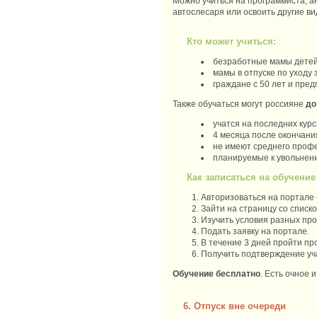
Можно учиться на программиста, ан
автослесаря или освоить другие в
Кто может учиться:
безработные мамы детей
мамы в отпуске по уходу 
граждане с 50 лет и пре
Также обучаться могут россияне
до
учатся на последних курс
4 месяца после окончани
не имеют среднего проф
планируемые к увольнен
Как записаться на обучение
Авторизоваться на портале 
Зайти на страницу со списк
Изучить условия разных про
Подать заявку на портале.
В течение 3 дней пройти п
Получить подтверждение уч
Обучение бесплатно
. Есть очное
6. Отпуск вне очереди