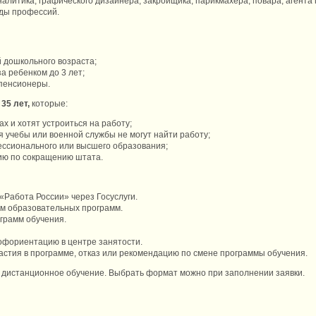
алитика, графического дизайнера, закройщика, парикмахера, повара, агента
иды профессий.
 дошкольного возраста;
за ребенком до 3 лет;
дпенсионеры.
 35 лет,
которые:
ах и хотят устроиться на работу;
я учебы или военной службы не могут найти работу;
ессионального или высшего образования;
ию по сокращению штата.
«Работа России» через Госуслуги.
ом образовательных программ.
грамм обучения.
рофориентацию в центре занятости.
астия в программе, отказ или рекомендацию по смене программы обучения.
 и дистанционное обучение. Выбрать формат можно при заполнении заявки.