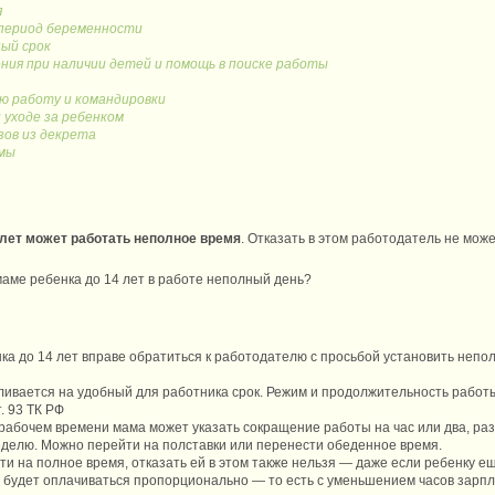
я
 период беременности
ый срок
ения при наличии детей и помощь в поиске работы
ую работу и командировки
 уходе за ребенком
зов из декрета
амы
 лет может работать неполное время
. Отказать в этом работодатель не мож
аме ребенка до 14 лет в работе неполный день?
ка до 14 лет вправе обратиться к работодателю с просьбой установить непо
ивается на удобный для работника срок. Режим и продолжительность работы
. 93 ТК РФ
рабочем времени мама может указать сокращение работы на час или два, раз
еделю. Можно перейти на полставки или перенести обеденное время.
ти на полное время, отказать ей в этом также нельзя — даже если ребенк
будет оплачиваться пропорционально — то есть с уменьшением часов зарпл