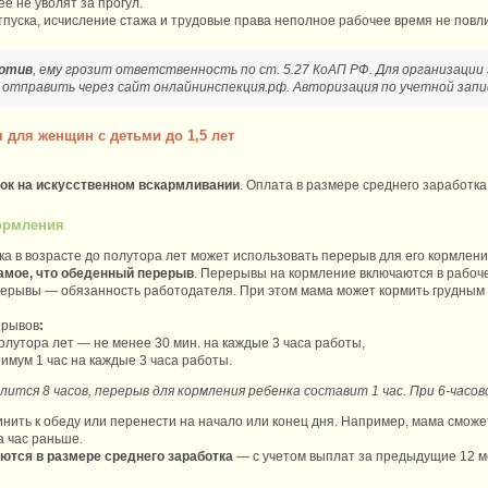
ее не уволят за прогул.
пуска, исчисление стажа и трудовые права неполное рабочее время не повл
ротив
, ему грозит ответственность по ст. 5.27 КоАП РФ. Для организации
тправить через сайт онлайнинспекция.рф. Авторизация по учетной запис
для женщин с детьми до 1,5 лет
нок на искусственном вскармливании
. Оплата в размере среднего заработка
кормления
 в возрасте до полутора лет может использовать перерыв для его кормлени
самое, что обеденный перерыв
. Перерывы на кормление включаются в рабоч
рерывы — обязанность работодателя. При этом мама может кормить грудным
ерывов
:
олутора лет — не менее 30 мин. на каждые 3 часа работы,
имум 1 час на каждые 3 часа работы.
длится 8 часов, перерыв для кормления ребенка составит 1 час. При 6-часо
ить к обеду или перенести на начало или конец дня. Например, мама сможет 
а час раньше.
ются в размере среднего заработка
— с учетом выплат за предыдущие 12 м