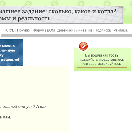
КЛУБ
Покупки
Форум
ДОМ
Дневники
Линеечки
Подписка
Реклама
|
|
|
|
|
|
|
Вы вошли как
Гость
представьтесь
пожалуйста,
зарегистрируйтесь
или
ительный отпуск? А как
е мам.