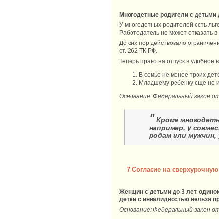
Многодетные родители с детьми д
У многодетных родителей есть льг
Работодатель не может отказать в
До сих пор действовало ограничени
ст. 262 ТК РФ.
Теперь право на отпуск в удобное 
В семье не менее троих дете
Младшему ребенку еще не и
Основание: Федеральный закон от
"
Кроме многодетны
например, у совме
родам или мужчин, 
7.Согласие на сверхурочную
Женщин с детьми до 3 лет, одино
детей с инвалидностью нельзя пр
Основание: Федеральный закон от