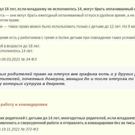
о 18 лет, если младшему не исполнилось 14, могут брать оплачиваемый 
ота — они могут брать ежегодный оплачиваемый отпуск в удобное время, а не
 этом праве.
е — такое право можно было использовать только с детьми до 12 лет. Но 9 м
время есть у работников с тремя и более детьми при совпадении таких условий
й в возрасте до 18 лет.
сполнилось 14 лет.
 09.03.2021 № 34-ФЗ
х родителей право на отпуск вне графика есть и у других
стителей, почетных доноров, женщин до и после отпуска по
у которых супруга в декрете.
 работу и командировки
ких родителей с детьми до 14 лет, многодетных родителей, если младшему
ивлекать к сверхурочной работе и отправлять в командировки без их пис
 19.11.2021 № 372-ФЗ