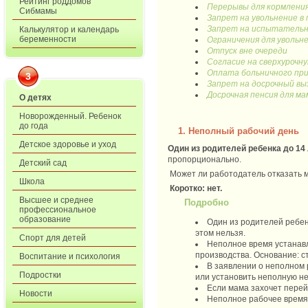
Рейтинг роддомов
Перерывы для кормлени
Сибмамы
Запрет на увольнение в
Запрет на испытательн
Калькулятор и календарь
беременности
Ограничения для увольн
Отпуск вне очереди
Согласие на сверхурочн
Оплата больничного при
3
Запрет на досрочный вы
Досрочная пенсия для м
О детях
Новорожденный. Ребенок
до года
1. Неполный рабочий день
Детское здоровье и уход
Один из родителей ребенка до 14
пропорционально.
Детский сад
Может ли работодатель отказать м
Школа
Коротко: нет.
Высшее и среднее
Подробно
профессиональное
образование
Один из родителей ребен
этом нельзя.
Спорт для детей
Неполное время устанавл
производства. Основание: ст
Воспитание и психология
В заявлении о неполном 
Подростки
или установить неполную н
Если мама захочет перей
Новости
Неполное рабочее время 