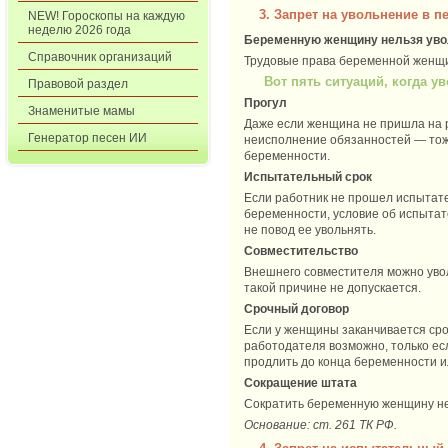
3. Запрет на увольнение в 
NEW! Гороскопы на каждую
неделю 2026 года
Беременную женщину нельзя увол
Справочник организаций
Трудовые права беременной женщин
Вот пять ситуаций, когда
Правовой раздел
Прогул
Знаменитые мамы
Даже если женщина не пришла на р
Генератор песен ИИ
неисполнение обязанностей — тоже
беременности.
Испытательный срок
Если работник не прошел испытател
беременности, условие об испытат
не повод ее увольнять.
Совместительство
Внешнего совместителя можно увол
такой причине не допускается.
Срочный договор
Если у женщины заканчивается срок
работодателя возможно, только есл
продлить до конца беременности и
Сокращение штата
Сократить беременную женщину нел
Основание: ст. 261 ТК РФ.