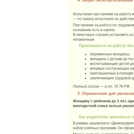
4. Запрет на испытательный
Испытание при приеме на работу
— по закону испытание не действу
При приеме на работу по трудовом
основание есть в законе.
В некоторых случаях установить ис
незаконным.
Принимаются на работу без
беременные женщины;
женщины с детьми до пол
воспитывающие детей до
впервые поступающие на 
приглашенные в порядке
заключающие трудовой до
Полный список — в ст. 70 ТК РФ.
5. Ограничения для увольне
Женщину с ребенком до 3 лет, од
многодетной семье нельзя уволи
Как родителям записаться 
В рамках нацпроекта «Демография»
набор учебных программ. Он сформ