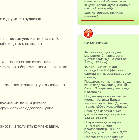
качественный (Совместные
закупки Хобби-клуба (Барнаул
и Алтайский край))
Цветик-первоцветик (Наш
цветник )
 и других сотрудников.
 ее нельзя уволить по статье. За
Объявления
работодатель не знал о
Фирменная одежда для
мальчиков! Снизила цены
(Детская одежда на рост от
Как только стало известно о
122 до 151 см)
е сказала о беременности — это тоже
Фирменные вещи для
парня,р.152-164 (Детская
одежда для подростков 152 см
и выше)
Продам/поменяю на цветы, ...,
беременная женщина, увольнение по
ваши предложения (Дачный
базар. Товары для дачи, сада
и огорода)
Продам деревянные пазлы
Крона,наст.игра Банды
 Увольнение по инициативе
Умников,Баскетбол (Детские
товары (ДО) в Новосибирске)
других случаях договор нужно
Вещи для девочки р.146
(Детская одежда на рост от
122 до 151 см)
Новую Деми курточку на
тонком синтепоне
лжности и получить компенсацию.
р.54(полномерный)-2т.р.
(Одежда для взрослых (ДО))
Продам солнцезащитные