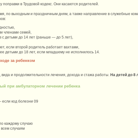
лу поправки в Трудовой кодекс. Они касаются родителей.
емя, по выходным и праздничным дням, а также направление в служебные ком
ков:
дностью,
и членами семей,
 с детьми до 14 лет (раньше — до 5 лет),
ет, если второй родитель работает вахтами,
ее детьми до 18 лет, если младшему не исполнилось 14.
уходе за ребенком
, вида и продолжительности лечения, дохода и стажа работы.
На детей до 8
ный при амбулаторном лечении ребенка
 — если код болезни 09
2
 по каждому случаю
о всем случаям