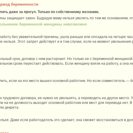
период беременности
ить даже за прогул. Только по собственному желанию.
ы защищает закон. Будущую маму нельзя уволить по тем же основаниям, что
 увольнение беременной женщины невозможно
аботу без уважительной причины, ушла раньше или опоздала на четыре часа,
 нельзя. Этот запрет действует и в том случае, если на момент увольнения 
ьный срок, договор с ним расторгают. Но только не с беременной женщиной. 
ельном сроке перестает действовать. Если женщину взяли на работу, а она н
ить, если на его место вышел основной работник. Но если совместитель — 
 трудового договора, ее нужно не увольнять, а переводить на другое место.
и на ее должность выходит основной работник или мест для перевода нет. В 
ли декрета.
ьзя. Даже если работодатель это сделает, она сможет восстановиться в до