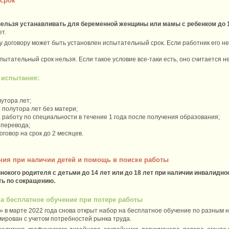
 срок
нельзя устанавливать для беременной женщины или мамы с ребенком до 1,
ет.
у договору может быть установлен испытательный срок. Если работник его н
пытательный срок нельзя. Если такое условие все-таки есть, оно считается 
 испытания:
утора лет;
 полутора лет без матери;
работу по специальности в течение 1 года после получения образования;
 перевода;
говор на срок до 2 месяцев.
ния при наличии детей и помощь в поиске работы
инокого родителя с детьми до 14 лет или до 18 лет при наличии инвалидно
ть по сокращению.
на бесплатное обучение при потере работы
 в марте 2022 года снова открыт набор на бесплатное обучение по разным 
ирован с учетом потребностей рынка труда.