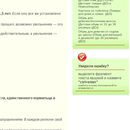
детские очки д/д-5-12лет
(Детские товары (ДО) в
Новосибирске)
Картина из гобелена (Товары
5 лет.
Если оно все же установлено
для дома и семьи. (ДО))
Обувь для
девочек,босоножки,кроссы
е прошел, возможно увольнение — это
(Детская обувь от 31 до 36
размера (ДО))
Обувь для девочек от годика
недействительным, а увольнение —
до школы (Обувь для малышей
и дошколят (до 30 размера)
(ДО))
Увидели ошибку?
выделите фрагмент
текста мышкой и нажмите
"ctrl+enter"
ошибки в отзывах пользователей не
исправляются
сти, единственного кормильца в
направлениям. В каждом регионе свой