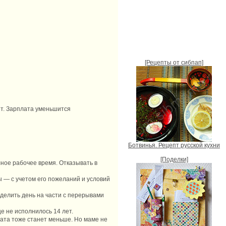
[Рецепты от сибпап]
ет. Зарплата уменьшится
Ботвинья. Рецепт русской кухни
[Поделки]
лное рабочее время. Отказывать в
 — с учетом его пожеланий и условий
делить день на части с перерывами
у еще не исполнилось 14 лет.
ата тоже станет меньше. Но маме не