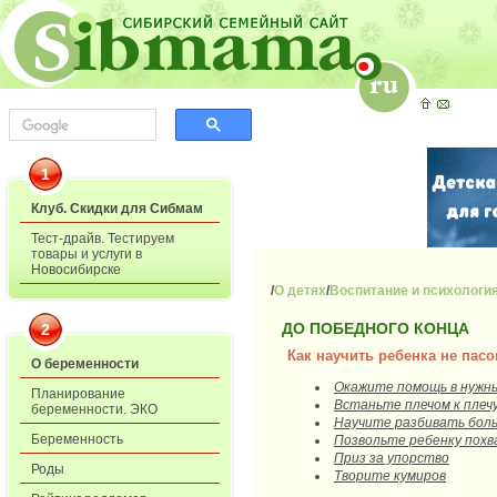
1
Клуб. Скидки для Сибмам
Тест-драйв. Тестируем
товары и услуги в
Новосибирске
/
О детях
/
Воспитание и психологи
ДО ПОБЕДНОГО КОНЦА
2
Как научить ребенка не пас
О беременности
Окажите помощь в нужн
Планирование
Встаньте плечом к плеч
беременности. ЭКО
Научите разбивать боль
Беременность
Позвольте ребенку пох
Приз за упорство
Роды
Творите кумиров