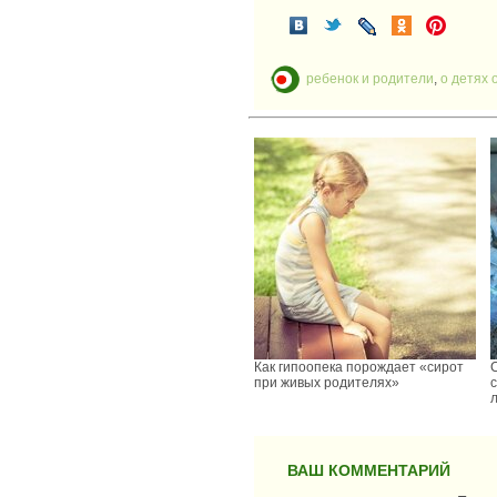
ребенок и родители
,
о детях о
Как гипоопека порождает «сирот
при живых родителях»
ВАШ КОММЕНТАРИЙ