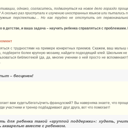
тивации, однако, согласитесь, подвигнуться на новое дело гораздо проще
? А сколько раз приступали к изучению иностранных языков или пытались 
дужные перспективы… Но как трудно не отступить от первоначально
 в детстве, и ваша задача – научить ребенка справляться с проблемами. 
момент
ляться с трудностями на примере конкретных приемов. Скажем, ваш малыш 
а, подберите более крупную мозаику, найдите подходящий клей. Школьник н
ьзоваться библиотекой (да, да, многие ученики о ней просто не вспоминают
…
пыт – бесценен!
огает вам худеть/бегать/учить французский? Вы наверняка знаете, что проще
где участники и тренер подбадривают друг друга, вот что помогает!
ь для ребенка такой «группой поддержки»: худеть, учить
 акварелью вместе с ребенком.