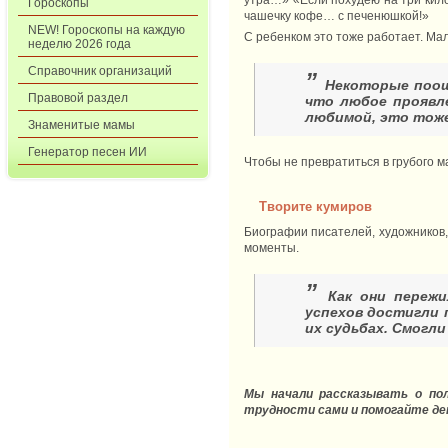
Гороскопы
чашечку кофе… с печенюшкой!»
NEW! Гороскопы на каждую
С ребенком это тоже работает. Ма
неделю 2026 года
Справочник организаций
”
Некоторые поощ
Правовой раздел
что любое проявле
любимой, это тож
Знаменитые мамы
Генератор песен ИИ
Чтобы не превратиться в грубого 
Творите кумиров
Биографии писателей, художников,
моменты.
”
Как они переж
успехов достигли 
их судьбах. Смогл
Мы начали рассказывать о пол
трудности сами и помогайте дет