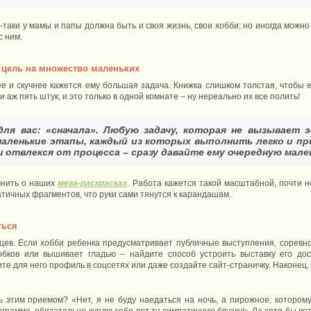
е-таки у мамы и папы должна быть и своя жизнь, свои хобби; но иногда можно
с ним.
 цель на множество маленьких
 и скучнее кажется ему большая задача. Книжка слишком толстая, чтобы е
и аж пять штук, и это только в одной комнате – ну нереально их все полить!
для вас: «сначала». Любую задачу, которая не вызывает э
маленькие этапы, каждый из которых выполнить легко и пр
 отвлекся от процесса – сразу давайте ему очередную мале
мнить о наших
мега-раскрасках
. Работа кажется такой масштабной, почти 
атичных фрагментов, что руки сами тянутся к карандашам.
ться
цев. Если хобби ребенка предусматривает публичные выступления, соревно
обков или вышивает гладью – найдите способ устроить выставку его дос
дите для него профиль в соцсетях или даже создайте сайт-страничку. Након
 этим приемом? «Нет, я не буду наедаться на ночь, а пирожное, которому
грамма, обязательно куплю себе вот ту симпатичную блузку!» Да хотя бы во