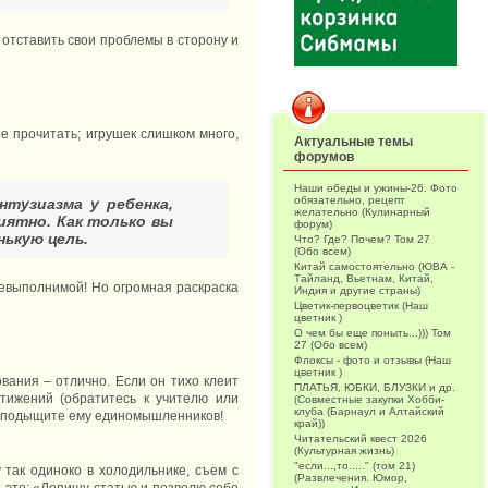
 отставить свои проблемы в сторону и
е прочитать; игрушек слишком много,
Актуальные темы
форумов
Наши обеды и ужины-26. Фото
обязательно, рецепт
нтузиазма у ребенка,
желательно (Кулинарный
иятно. Как только вы
форум)
нькую цель.
Что? Где? Почем? Том 27
(Обо всем)
Китай самостоятельно (ЮВА -
Тайланд, Вьетнам, Китай,
невыполнимой! Но огромная раскраска
Индия и другие страны)
Цветик-первоцветик (Наш
цветник )
О чем бы еще поныть...))) Том
27 (Обо всем)
Флоксы - фото и отзывы (Наш
цветник )
вания – отлично. Если он тихо клеит
ПЛАТЬЯ, ЮБКИ, БЛУЗКИ и др.
тижений (обратитесь к учителю или
(Совместные закупки Хобби-
клуба (Барнаул и Алтайский
ец, подыщите ему единомышленников!
край))
Читательский квест 2026
(Культурная жизнь)
"если...,то....." (том 21)
 так одиноко в холодильнике, съем с
(Развлечения. Юмор,
т это: «Допишу статью и позволю себе