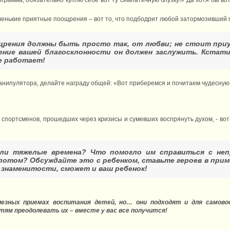
ленькие приятные поощрения – вот то, что подбодрит любой затормозивший пр
рения должны быть просто так, от любви; не стоит приуч
ние вашей благосклонности он должен заслужить. Кстати
е работает!
манипулятора, делайте награду общей: «Вот приберемся и почитаем чудесную 
 спортсменов, прошедших через кризисы и сумевших воспрянуть духом, - вот
или тяжелые времена? Что помогло им справиться с не
потом? Обсуждайте это с ребенком, ставьте героев в прим
и знаменитости, сможет и ваш ребенок!
езных приемах воспитания детей, но… они подходят и для самово
ям преодолевать их – вместе у вас все получится!