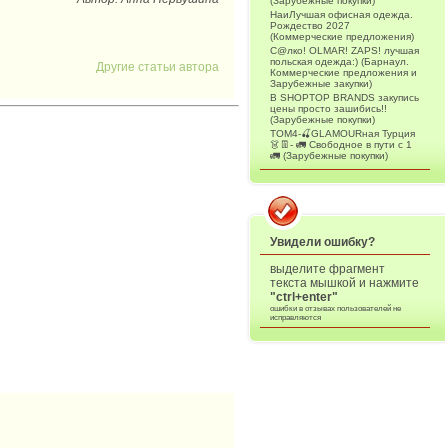
(Зарубежные покупки)
НаиЛучшая офисная одежда.
Рождество 2027
(Коммерческие предложения)
С@лко! OLMAR! ZAPS! лучшая
польская одежда:) (Барнаул.
Другие статьи автора
Коммерческие предложения и
Зарубежные закупки)
В SHOPTOP BRANDS закупись
цены просто зашибись!!
(Зарубежные покупки)
ТОМ4-🍒GLAMOURная Турция
👗👖- 🚛 Свободное в пути с 1
🚛 (Зарубежные покупки)
Увидели ошибку?
выделите фрагмент
текста мышкой и нажмите
"ctrl+enter"
ошибки в отзывах пользователей не
исправляются