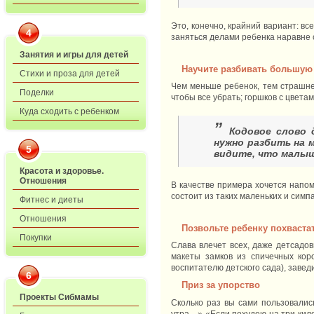
Это, конечно, крайний вариант: вс
4
заняться делами ребенка наравне 
Занятия и игры для детей
Научите разбивать большую
Стихи и проза для детей
Чем меньше ребенок, тем страшнее
Поделки
чтобы все убрать; горшков с цветам
Куда сходить с ребенком
”
Кодовое слово 
нужно разбить на 
5
видите, что малыш
Красота и здоровье.
Отношения
В качестве примера хочется напо
состоит из таких маленьких и симп
Фитнес и диеты
Отношения
Позвольте ребенку похваста
Покупки
Слава влечет всех, даже детсадов
макеты замков из спичечных кор
воспитателю детского сада), заве
6
Приз за упорство
Проекты Сибмамы
Сколько раз вы сами пользовались
утра…» «Если похудею на три кило