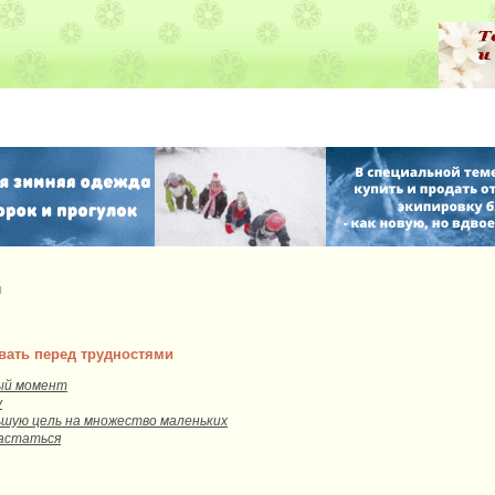
я
овать перед трудностями
ый момент
у
шую цель на множество маленьких
вастаться