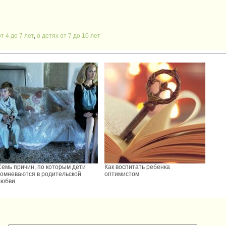
т 4 до 7 лет
,
о детях от 7 до 10 лет
Семь причин, по которым дети
Как воспитать ребенка
сомневаются в родительской
оптимистом
любви