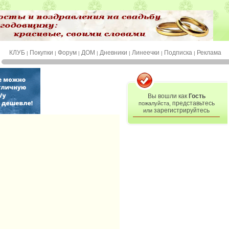
КЛУБ
Покупки
Форум
ДОМ
Дневники
Линеечки
Подписка
Реклама
|
|
|
|
|
|
|
Вы вошли как
Гость
представьтесь
пожалуйста,
зарегистрируйтесь
или