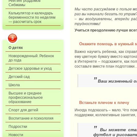
Рейтинг роддомов
Сибмамы
Мы часто рассуждаем о пользе мо
Калькулятор и календарь
раз вы начинали бегать по утрам
беременности по неделям
– вы воодушевлены, впереди ра
— рассчитать срок
трудностями!
Учиться преодолению лучше всего
3
Окажите помощь в нужный 
О детях
Важно научить ребенка, как справ
Новорожденный. Ребенок
ему цветную бумагу вместо картон
до года
в Интернете – подскажите, как пол
составьте вместе план подготовки
Детское здоровье и уход
Детский сад
”
Ваш жизненный о
Школа
Высшее и среднее
профессиональное
образование
Встаньте плечом к плечу
Спорт для детей
Иногда подсказать – мало. Что пом
поддержки, коллективные занятия, 
Воспитание и психология
Подростки
”
Вы можете стат
футбол и рисовать
Новости