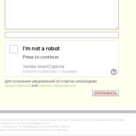
:
:
Для получения уведомлений об ответах необходимо
представиться
или
зарегистирироваться
 интернете при наличии гиперссылки на сайт Sibmama.ru и с указанием авторства.
ственность несут рекламодатели.
 сообщения, оставляемые посетителями сайта.
вья, необходимо консультироваться с врачом.