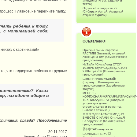
анекдоты. Игры, задачки и
тесты)
Отдых в Белокурихе - 2
оцесс! Главное, не перегните палку.
(Сибирь и Алтай. Активный
отдых и туризм)
ать ребенка к тому,
, с мотивацией себя,
Объявления
книжку с картинками!»
Оригинальный парфюм!
РАСПИВ! Элитный, нишевый,
люкс Цена опт (Коммерческие
предложения)
НаТаЛи *СимаЛенд СТОП
10.08*S-Style*СаДоВоД СТОП
 то, что поддержит ребенка в трудные
9.08-стр2236 (Коммерческие
предложения)
Шопинг Япония\Китай\
(Барнаул. Коммерческие
предложения и Зарубежные
закупки)
приятностями? Каких
МЕБЕЛЬ
ер, находите общее в
КОРПУСНАЯ*МЯГКАЯ*МАТРАСЫ*К
ТЕХНИКА*ДВЕРИ (Товары и
услуги для дома,
строительства и ремонта.
Бытовая техника.)
🌹🌹🌹ОДЕВАЕМСЯ МОДНО
ВМЕСТЕ С НАМИ! СтильнаЯ
спитания, правда? Преодолевайте
БелоруссиЯ‼ (Коммерческие
предложения)
✌️🌞🤩ТАО-закупка от
30.11.2017
ШОЛПХЕЛПЕРА!💥
Автор: Анна Первушина