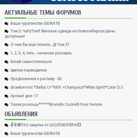
AКТУАЛЬНЫЕ ТЕМЫ ФОРУМОВ
Ваше турагенство БЕЛКАТВ
Том 2: ЧаРуТти!!! Женская одежда из Новосибирска.Цены
доступные!
О чем бы еще поныть...))) Том 27
1, 2, 3, 4, пять - начинаю рисовать.
Китай самостоятельно
Цветик-первоцветик
Предложения к распиву - 62
Strawberries *Stellar LV *M01 +Champaca*White Spirit*Calar D.S
Аромат дня- 17
Тихая роскошь*****Brunello Cucinelli Pour Femme
ОБЪЯВЛЕНИЯ
✌️🌞🤩ТАО-закупка от ШОЛПХЕЛПЕРА!💥
Ваше турагенство БЕЛКАТВ