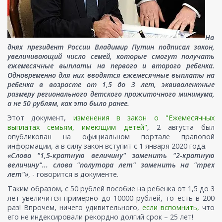
На
днях президент России Владимир Путин подписал закон,
увеличивающий число семей, которые смогут получать
ежемесячные выплаты на первого и второго ребенка.
Одновременно для них вводятся ежемесячные выплаты на
ребенка в возрасте от 1,5 до 3 лет, эквивалентные
размеру регионального детского прожиточного минимума,
а не 50 рублям, как это было ранее.
Этот документ,
изменения в закон о "Ежемесячных
выплатах семьям, имеющим детей"
, 2 августа был
опубликован на официальном портале правовой
информации, а в силу закон вступит с 1 января 2020 года.
«Слова "1,5-кратную величину" заменить "2-кратную
величину"... слова "полутора лет" заменить на "трех
лет"»
, - говорится в документе.
Таким образом, с 50 рублей пособие на ребенка от 1,5 до 3
лет увеличится примерно до 10000 рублей, то есть в 200
раз! Впрочем, ничего удивительного,
если вспомнить,
что
его не индексировали рекордно долгий срок – 25 лет!