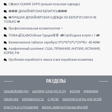
С@лко! OLMAR! ZAPS! лучшая польская одежда:)
🪷🪷🪷 ДИЗАЙНЕРСКАЯ БЕЛАРУСЬ🪷🪷🪷
❤️ЛУЧШАЯ ДИЗАЙНЕРСКАЯ ОДЕЖДА ИЗ БЕЛОРУССИИ И НЕ
ТОЛЬКО ❤️
Профессиональная косметология ~
ТОМ4-🍒GLAMOURная Турция👗👖- 🚛 Свободное в пути с 1 🚛
Великолепное тайское серебро! S*O*K*O*L*OV*RU -45-60%!
Ааафигенный шоппинг: США, ГЕРМАНИЯ, АНГЛИЯ, ИСПАНИЯ,
КОРЕЯ, РФ
Пробники корейского люкса и вся корейская косметика
РАЗДЕЛЫ
ОБЪЯВЛЕНИЯ (ДО)
ШОПИНГ КЛУБ (КП И СП)
ФОРУМ
ДНЕВНИКИ
ЛИНЕЕЧКИ
БЕРЕМЕННОСТЬ
О ДЕТЯХ
ЗАНЯТИЯ И ИГРЫ ДЛЯ ДЕТЕЙ
КРАСОТА И ОТНОШЕНИЯ
ЖИЗНЬ ЗАМЕЧАТЕЛЬНЫХ ВРАЧЕЙ