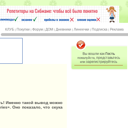
КЛУБ
Покупки
Форум
ДОМ
Дневники
Линеечки
Подписка
Реклама
|
|
|
|
|
|
|
Вы вошли как
Гость
представьтесь
пожалуйста,
зарегистрируйтесь
или
ть! Именно такой вывод можно
es». Оно показало, что скука