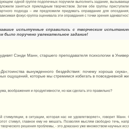
дующем: одной группе подопечных поручили выполнить задание, вызывающее
едложили заняться прикладным творчеством. Затем обе группы приступил
артного подхода – им предложили придумать оправдание для опоздания,
зависимая фокус-группа оценивала эти оправдания с точки зрения адекватнос
чавшие испытуемые справились с творческим испытанием
м было поручено увлекательное задание!
е удивят Сэнди Манн, старшего преподавателя психологии в Униве
«Достоинства вынужденного бездействия: почему хороша скука»,
ных ощущений, которые мы стремимся избегать в повседневной жи
 ума, воображения и продуктивности, но как сделать это правильно?
ой стимуляции, в ситуации, которая нас не удовлетворяет», говорит Манн. 
этот стимул, главное ему не мешать. Позволяя мыслям свободно течь, нап
творческого решения проблемы, - это доказано уже множеством научных исс