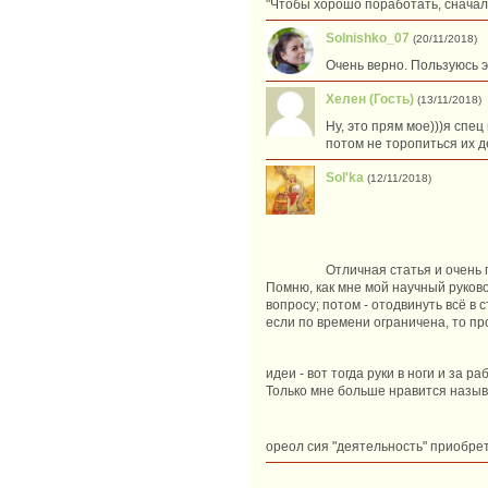
"Чтобы хорошо поработать, сначал
Solnishko_07
(20/11/2018)
Очень верно. Пользуюсь э
Хелен (Гость)
(13/11/2018)
Ну, это прям мое)))я спе
потом не торопиться их д
Sol'ka
(12/11/2018)
Отличная статья и очень
Помню, как мне мой научный руково
вопросу; потом - отодвинуть всё в 
если по времени ограничена, то про
идеи - вот тогда руки в ноги и за р
Только мне больше нравится называт
ореол сия "деятельность" приобре