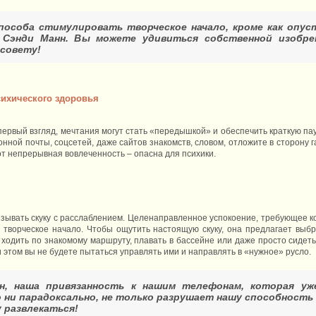
способа стимулировать творческое начало, кроме как опу
т Сэнди Манн. Вы можете удивиться собственной изобр
совету!
сихического здоровья
первый взгляд, мечтания могут стать «передышкой» и обеспечить краткую па
онной почты, соцсетей, даже сайтов знакомств, словом, отложите в сторону
от непрерывная вовлеченность – опасна для психики.
язывать скуку с расслаблением. Целенаправленное успокоение, требующее ко
 творческое начало. Чтобы ощутить настоящую скуку, она предлагает выбр
 ходить по знакомому маршруту, плавать в бассейне или даже просто сидеть
 этом вы не будете пытаться управлять ими и направлять в «нужное» русло.
н, наша привязанность к нашим телефонам, которая уж
о ни парадоксально, не только разрушает нашу способность 
 развлекаться!