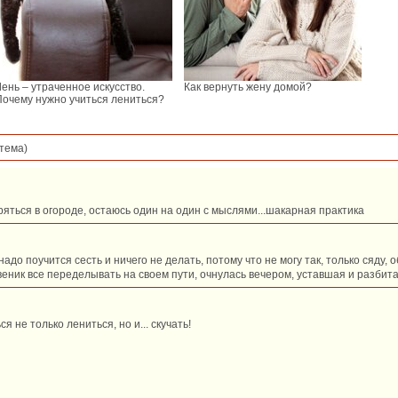
Лень – утраченное искусство.
Как вернуть жену домой?
Почему нужно учиться лениться?
тема)
яться в огороде, остаюсь один на один с мыслями...шакарная практика
адо поучится сесть и ничего не делать, потому что не могу так, только сяду, 
овеник все переделывать на своем пути, очнулась вечером, уставшая и разбит
я не только лениться, но и... скучать!