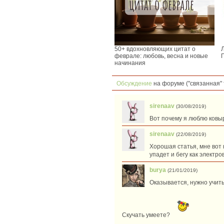
50+ вдохновляющих цитат о
феврале: любовь, весна и новые
начинания
Обсуждение
на форуме ("связанная" 
sirenaav
(30/08/2019)
Вот почему я люблю ковыр
sirenaav
(22/08/2019)
Хорошая статья, мне вот н
упадет и бегу как электр
burya
(21/01/2019)
Оказывается, нужно учитьс
Скучать умеете?