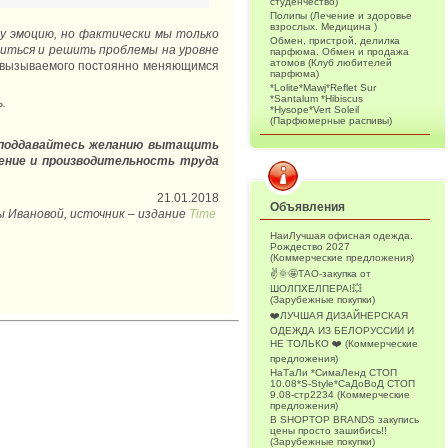
студенчество)
Полипы (Лечение и здоровье
взрослых. Медицина )
у эмоцию, но фактически мы только
Обмен, пристрой, делилка
биться и решить проблемы на уровне
парфюма. Обмен и продажа
атомов (Клуб любителей
», вызываемого постоянно меняющимся
парфюма)
*Lolite*Mawj*Reflet Sur
*Santalum *Hibiscus
.
*Hysope*Vert Soleil
(Парфюмерные распивы)
не поддавайтесь желанию вытащить
оение и производительность труда
21.01.2018
Объявления
 Ивановой, источник – издание
Time
НаиЛучшая офисная одежда.
Рождество 2027
(Коммерческие предложения)
✌️🌞🤩ТАО-закупка от
ШОЛПХЕЛПЕРА!💥
(Зарубежные покупки)
❤️ЛУЧШАЯ ДИЗАЙНЕРСКАЯ
ОДЕЖДА ИЗ БЕЛОРУССИИ И
НЕ ТОЛЬКО ❤️ (Коммерческие
предложения)
НаТаЛи *СимаЛенд СТОП
10.08*S-Style*СаДоВоД СТОП
9.08-стр2234 (Коммерческие
предложения)
В SHOPTOP BRANDS закупись
цены просто зашибись!!
(Зарубежные покупки)