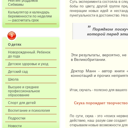
Рейтинг роддомов
Суть эксперимента состояла в сле
Сибмамы
бобы по цвету, другой группе пр
генерации новых идей и нестанд
Калькулятор и календарь
пунктуальности в достоинство. Не
беременности по неделям
— рассчитать срок
”
Порядком поску
которой перед эти
3
О детях
Новорожденный. Ребенок
Эти результаты, вероятно, н
до года
в Великобритании.
Детское здоровье и уход
Доктор Манн - автор книги 
Детский сад
коннотаций и прочих неприят
Школа
Высшее и среднее
Итак, скучать - полезно для вашего
профессиональное
образование
Скука порождает творчество
Спорт для детей
Воспитание и психология
По сути, скука - это «поиск нервн
Подростки
действию, наш разум сам создает 
открываем новые возможности для 
Новости