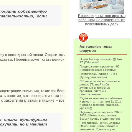
стошить собственную
етательностью, если
В какие игры можно играть с
ребёнком, не отвлекаясь от
повседневных дел?
Актуальные темы
форумов
узу в повседневной жизни. Оторвитесь
 гаджеты. Перерыв может стать ценной
О чем бы еще поныть...))) Том
27 (Обо всем)
Предложения к распиву - 62
(Парфюмерные распивы)
Поэтический ликбез - 3 в 1
(Культурная жизнь)
С 6 августа месяц тишины в
делах. (Познай себя:
духовные и телесные
нцентрации внимания, такие как йога
практики, системы
саморазвития)
ать занятие, которое практически не
Садовая земляника - обычная
 с закрытыми глазами в тишине – все
и ремонтантная. том 11 (Сад
и огород (семена, рассада,
урожай))
Одиннадцатиклассники 2025-
2026 (Школа и школьники.
е стала культурным
Вузы и ссузы, студенчество)
Репетиторы. Поиск. Отзывы.
скучать, но и мешает
Обмен мнениями (Школа и
школьники. Вузы и ссузы,