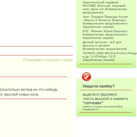
Оригинальный парфюм!
РАСПИВ! Элитный, нишевый,
люкс Цена опт (Коммерческие
предложения)
:bee: Подарок Природы Алтая
- Вкусно и Полезно (Барнаул.
Коммерческие предложения и
Зарубежные закупки)
КП2 - Япония, Корея (Барнаул.
Коммерческие предложения и
Зарубежные закупки)
Дачный арсенал - всё для
красоты и урожая!
(Коммерческие предложения)
TAOBAO,1688,WeChat,Poizon,Пинду
и др. 5-10%!Курс 13,2!
Показывать сначала старые
(Зарубежные покупки)
Увидели ошибку?
обязательно взгляд на что-нибудь
ая, мыслей новых ноль
выделите фрагмент
текста мышкой и нажмите
"ctrl+enter"
ошибки в отзывах пользователей не
исправляются