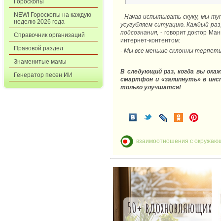
Гороскопы
NEW! Гороскопы на каждую
- Начав испытывать скуку, мы т
неделю 2026 года
усугубляем ситуацию. Каждый раз
подсознания,
- говорит доктор Ма
Справочник организаций
интернет-контентом:
Правовой раздел
- Мы все меньше склонны терпеть 
Знаменитые мамы
В следующий раз, когда вы ока
Генератор песен ИИ
смартфон и «залипнуть» в инст
только улучшатся!
взаимоотношения с окружаю