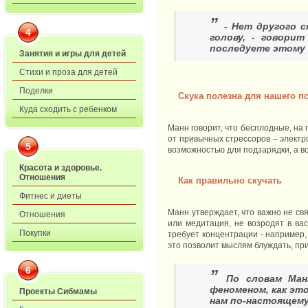
”
- Нет другого 
4
голову, - говори
последуете этому 
Занятия и игры для детей
Стихи и проза для детей
Поделки
Скука полезна для нашего п
Куда сходить с ребенком
Манн говорит, что бесплодные, на 
от привычных стрессоров – электр
5
возможностью для подзарядки, а в
Красота и здоровье.
Отношения
Как правильно скучать
Фитнес и диеты
Манн утверждает, что важно не св
Отношения
или медитация, не возродят в вас
Покупки
требует концентрации - например,
это позволит мыслям блуждать, при
6
”
По словам Ман
феноменом, как эт
Проекты Сибмамы
нам по-настоящему