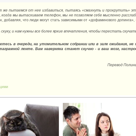
ут же пытаемся от нее избавиться, пытаясь «смахнуть и прокрутить» эт
, когда мы вытаскиваем телефон, мы не позволяем себе мысленно рассла
нн, добавляя, что люди могут стать зависимыми от «дофаминового допинга
скуку, и нам нужны все более яркие впечатления, чтобы перестать скучать
жетесь в очереди, на утомительном собрании или в зале ожидания, 
аграмной ленте. Вам наверняка станет скучно - и ваш мозг, настр
Перевод Полины
щими