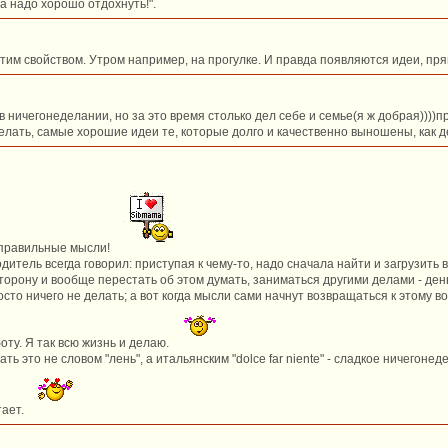
а надо хорошо отдохнуть!".
тим свойством. Утром например, на прогулке. И правда появляются идеи, прям
ц в ничегонеделании, но за это время столько дел себе и семье(я ж добрая))))
елать, самые хорошие идеи те, которые долго и качественно выношены, как де
 правильные мысли!
дитель всегда говорил: приступая к чему-то, надо сначала найти и загрузить
сторону и вообще перестать об этом думать, заниматься другими делами - день
сто ничего не делать; а вот когда мысли сами начнут возвращаться к этому во
аботу. Я так всю жизнь и делаю.
ь это не словом "лень", а итальянским "dolce far niente" - сладкое ничегоне
тает.