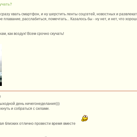
учать?
 - сразу хвать смартфон, и ну шерстить ленты соцсетей, новостных и развлека
е плавание, расслабиться, помечтать... Казалось бы - ну нет, и нет, что хор
ам, как воздух! Всем срочно скучать!
)
выходной день ничегонеделания)))
хнуть и собраться с силами.
гая близких отлично провести время вместе