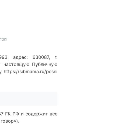
html
3, адрес: 630087, г.
ет настоящую Публичную
ttps://sibmama.ru/pesni
37 ГК РФ и содержит все
говор»).