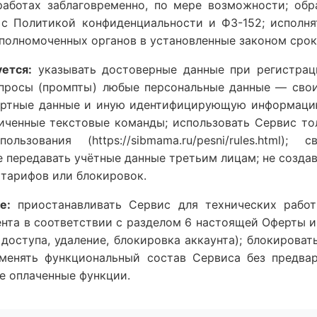
работах заблаговременно, по мере возможности; обр
 с Политикой конфиденциальности и ФЗ-152; исполня
полномоченных органов в установленные законом срок
ется:
указывать достоверные данные при регистра
апросы (промпты) любые персональные данные — свои
портные данные и иную идентифицирующую информаци
иченные текстовые команды; использовать Сервис то
ьзования (https://sibmama.ru/pesni/rules.html); 
е передавать учётные данные третьим лицам; не созда
 тарифов или блокировок.
е:
приостанавливать Сервис для технических работ
ента в соответствии с разделом 6 настоящей Оферты 
 доступа, удаление, блокировка аккаунта); блокироват
менять функциональный состав Сервиса без предвар
же оплаченные функции.