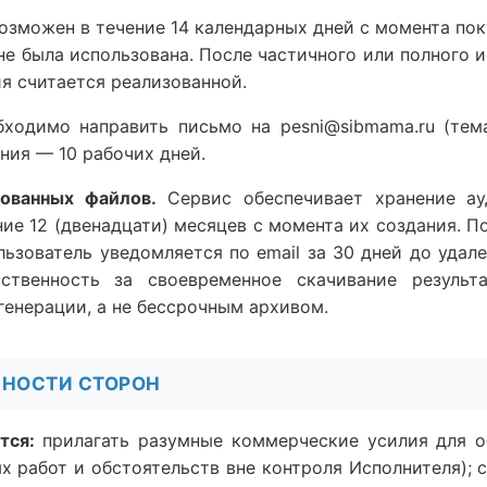
 возможен в течение 14 календарных дней с момента пок
не была использована. После частичного или полного 
я считается реализованной.
обходимо направить письмо на pesni@sibmama.ru (те
ния — 10 рабочих дней.
рованных файлов.
Сервис обеспечивает хранение ау
ние 12 (двенадцати) месяцев с момента их создания. П
льзователь уведомляется по email за 30 дней до удале
ственность за своевременное скачивание результ
генерации, а не бессрочным архивом.
АННОСТИ СТОРОН
тся:
прилагать разумные коммерческие усилия для о
х работ и обстоятельств вне контроля Исполнителя); 