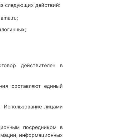
из следующих действий:
ama.ru;
алогичных;
оговор действителен в
ания составляют единый
т. Использование лицами
ционным посредником в
ормации, информационных