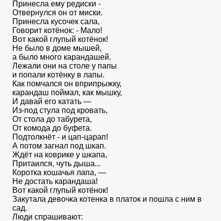
Принесла ему редиски -
Отвернулся он от миски.
Принесла кусочек сала,
Говорит котёнок: - Мало!
Вот какой глупый котёнок!
Не было в доме мышей,
а было много карандашей.
Лежали они на столе у папы
и попали котёнку в лапы.
Как помчался он вприпрыжку,
карандаш поймал, как мышку,
И давай его катать —
Из-под стула под кровать,
От стола до табурета,
От комода до буфета.
Подтолкнёт - и цап-царап!
А потом загнал под шкап.
Ждёт на коврике у шкапа,
Притаился, чуть дыша...
Коротка кошачья лапа, —
Не достать карандаша!
Вот какой глупый котёнок!
Закутала девочка котенка в платок и пошла с ним в
сад.
Люди спрашивают: