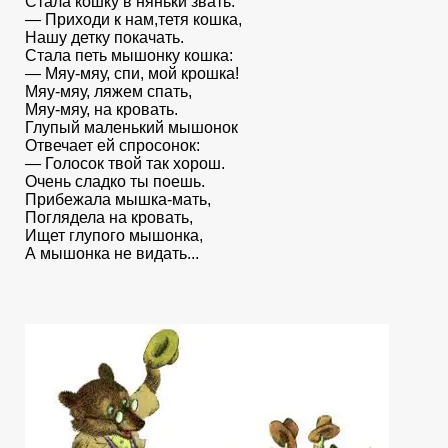
Стала кошку в няньки звать:
— Приходи к нам,тетя кошка,
Нашу детку покачать.
Стала петь мышонку кошка:
— Мяу-мяу, спи, мой крошка!
Мяу-мяу, ляжем спать,
Мяу-мяу, на кровать.
Глупый маленький мышонок
Отвечает ей спросонок:
— Голосок твой так хорош.
Очень сладко ты поешь.
Прибежала мышка-мать,
Поглядела на кровать,
Ищет глупого мышонка,
А мышонка не видать...