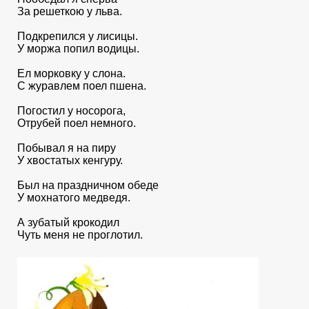
За решеткою у льва.
Подкрепился у лисицы.
У моржа попил водицы.
Ел морковку у слона.
С журавлем поел пшена.
Погостил у нoсорога,
Отрубей поел немного.
Побывал я на пиру
У хвостатых кенгуру.
Был на праздничном обеде
У мохнатого медведя.
А зубатый крокодил
Чуть меня не проглотил.