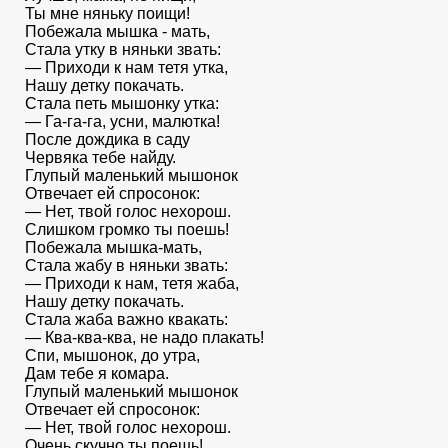
Ты мне няньку поищи!
Побежала мышка - мать,
Стала утку в няньки звать:
— Приходи к нам тетя утка,
Нашу детку покачать.
Стала петь мышонку утка:
— Га-га-га, усни, малютка!
После дождика в саду
Червяка тебе найду.
Глупый маленький мышонок
Отвечает ей спросонок:
— Нет, твой голос нехорош.
Слишком громко ты поешь!
Побежала мышка-мать,
Стала жабу в няньки звать:
— Приходи к нам, тетя жаба,
Нашу детку покачать.
Стала жаба важно квакать:
— Ква-ква-ква, не надо плакать!
Спи, мышонок, до утра,
Дам тебе я комара.
Глупый маленький мышонок
Отвечает ей спросонок:
— Нет, твой голос нехорош.
Очень скучно ты поешь!