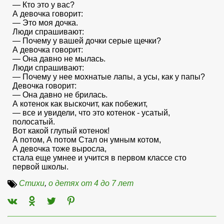
— Кто это у вас?
А девочка говорит:
— Это моя дочка.
Люди спрашивают:
— Почему у вашей дочки серые щечки?
А девочка говорит:
— Она давно не мылась.
Люди спрашивают:
— Почему у нее мохнатые лапы, а усы, как у папы?
Девочка говорит:
— Она давно не брилась.
А котенок как выскочит, как побежит,
— все и увидели, что это котенок - усатый,
полосатый.
Вот какой глупый котенок!
А потом, А потом Стал он умным котом,
А девочка тоже выросла,
стала еще умнее и учится в первом классе сто
первой школы.
Стихи
,
о детях от 4 до 7 лет