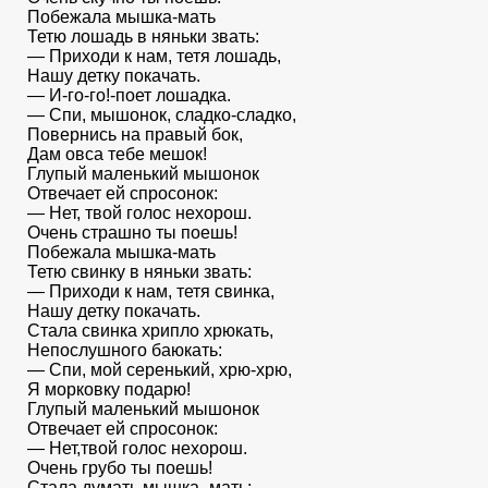
Побежала мышка-мать
Тетю лошадь в няньки звать:
— Приходи к нам, тетя лошадь,
Нашу детку покачать.
— И-го-го!-поет лошадка.
— Спи, мышонок, сладко-сладко,
Повернись на правый бок,
Дам овса тебе мешок!
Глупый маленький мышонок
Отвечает ей спросонок:
— Нет, твой голос нехорош.
Очень страшно ты поешь!
Побежала мышка-мать
Тетю свинку в няньки звать:
— Приходи к нам, тетя свинка,
Нашу детку покачать.
Стала свинка хрипло хрюкать,
Непослушного баюкать:
— Спи, мой серенький, хрю-хрю,
Я морковку подарю!
Глупый маленький мышонок
Отвечает ей спросонок:
— Нет,твой голос нехорош.
Очень грубо ты поешь!
Стала думать мышка- мать: