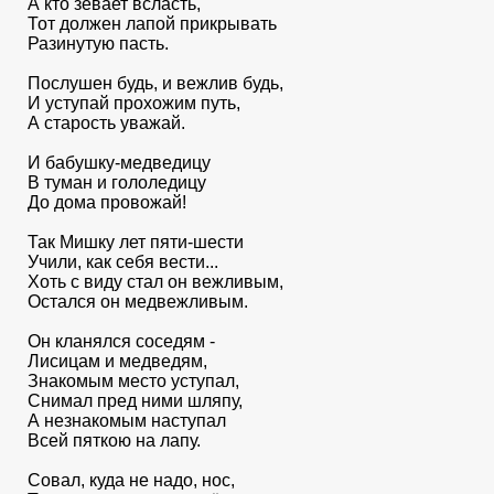
А кто зевает всласть,
Тот должен лапой прикрывать
Разинутую пасть.
Послушен будь, и вежлив будь,
И уступай прохожим путь,
А старость уважай.
И бабушку-медведицу
В туман и гололедицу
До дома провожай!
Так Мишку лет пяти-шести
Учили, как себя вести...
Хоть с виду стал он вежливым,
Остался он медвежливым.
Он кланялся соседям -
Лисицам и медведям,
Знакомым место уступал,
Снимал пред ними шляпу,
А незнакомым наступал
Всей пяткою на лапу.
Совал, куда не надо, нос,