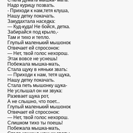
Надо курицу позвать.
- Приходи к нам,тетя клуша,
Нашу детку покачать.
Закудахтала наседка:
— Куд-куда! Не бойся, детка.
Забирайся под крыло,-
Там и тихо и тепло.
Глупый маленький мышонок
Отвечает ей спросонок:
— Нет, твой голос нехорош.
Этак вовсе не уснешь!
Побежала мышка-мать,
Стала щуку в няньки звать:
— Приходи к нам, тетя щука,
Нашу детку покачать.
Стала петь мышонку щука-
Не услышал он ни звука:
Разевает щука рот,
А не слышно, что поет...
Глупый маленький мышонок
Отвечает ей спросонок:
— Нет, твой голос нехорош.
Слишком тихо ты поешь!
Побежала мышка-мать,