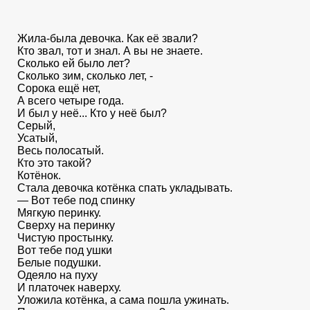
Жила-была девочка. Как её звали?
Кто звал, тот и знал. А вы не знаете.
Сколько ей было лет?
Сколько зим, сколько лет, -
Сорока ещё нет,
А всего четыре года.
И был у неё... Кто у неё был?
Серый,
Усатый,
Весь полосатый.
Кто это такой?
Котёнок.
Стала девочка котёнка спать укладывать.
— Вот тебе под спинку
Мягкую перинку.
Сверху на перинку
Чистую простынку.
Вот тебе под ушки
Белые подушки.
Одеяло на пуху
И платочек наверху.
Уложила котёнка, а сама пошла ужинать.