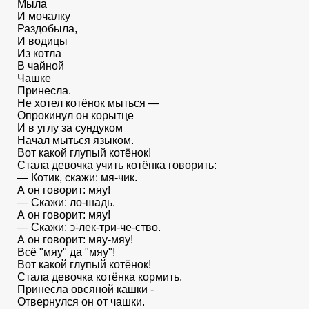
Мыла
И мочалку
Раздобыла,
И водицы
Из котла
В чайной
Чашке
Принесла.
Не хотел котёнок мыться —
Опрокинул он корытце
И в углу за сундуком
Начал мыться языком.
Вот какой глупый котёнок!
Стала девочка учить котёнка говорить:
— Котик, скажи: мя-чик.
А он говорит: мяу!
— Скажи: ло-шадь.
А он говорит: мяу!
— Скажи: э-лек-три-че-ство.
А он говорит: мяу-мяу!
Всё "мяу" да "мяу"!
Вот какой глупый котёнок!
Стала девочка котёнка кормить.
Принесла овсяной кашки -
Отвернулся он от чашки.