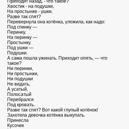
Приходит назад, - что такое?
Хвостик - на подушке,
На простынке - ушки.
Разве так спят?
Перевернула она котёнка, уложила, как надо:
Под спинку —
Перинку.
На перинку —
Простынку.
Под ушки —
Подушки.
А сама пошла ужинать. Приходит опять, — что
такое?
Ни перинки,
Ни простынки,
Ни подушки
Не видать,
А усатый,
Полосатый
Перебрался
Под кровать.
Разве так спят? Вот какой глупый котёнок!
Захотела девочка котёнка выкупать.
Принесла
Кусочек