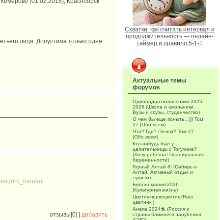
), Кемерово (01.02.2018), Красноярск
Схватки: как считать интервал и
продолжительность — онлайн-
етьего лица. Допустима только одна
таймер и правило 5-1-1
Актуальные темы
форумов
Одиннадцатиклассники 2025-
2026 (Школа и школьники.
Вузы и ссузы, студенчество)
О чем бы еще поныть...))) Том
27 (Обо всем)
Что? Где? Почем? Том 27
(Обо всем)
Кто-нибудь был у
целительницы с Тогучина?
(Хочу ребенка! Планирование
беременности)
Горный Алтай 8! (Сибирь и
Алтай. Активный отдых и
туризм)
kenguru_barnaul
Библиомания-2026
(Культурная жизнь)
Цветик-первоцветик (Наш
цветник )
Анапа 2024🐬 (Россия и
отзывы[0] |
добавить
страны ближнего зарубежья
(СНГ))