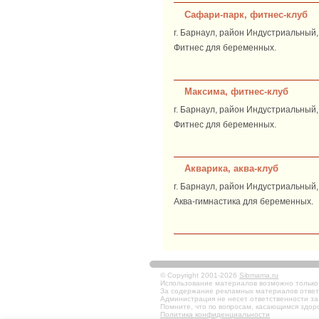
Сафари-парк, фитнес-клуб
г. Барнаул, район Индустриальный, 
Фитнес для беременных.
Максима, фитнес-клуб
г. Барнаул, район Индустриальный, у
Фитнес для беременных.
Акварика, аква-клуб
г. Барнаул, район Индустриальный,
Аква-гимнастика для беременных.
© Copyright 2001-2026
Sibmama.ru
Использование материалов возможно только в
За содержание рекламных материалов ответ
Администрация не несет ответственности за
Помните, что по вопросам, касающимся здоро
Политика конфиденциальности