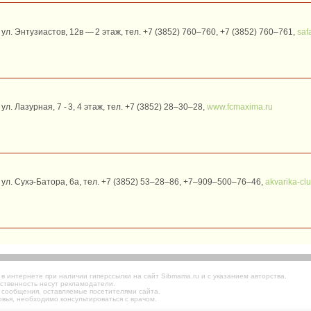
ул. Энтузиастов, 12в — 2 этаж, тел. +7 (3852) 760‒760, +7 (3852) 760‒761,
safa
л. Лазурная, 7 - 3, 4 этаж, тел. +7 (3852) 28‒30‒28,
www.fcmaxima.ru
 ул. Сухэ-Батора, 6а, тел. +7 (3852) 53–28–86, +7–909–500–76–46,
akvarika-clu
 интернете при наличии гиперссылки на сайт Sibmama.ru и с указанием авторства.
ственность несут рекламодатели.
 сообщения, оставляемые посетителями сайта.
вья, необходимо консультироваться с врачом.