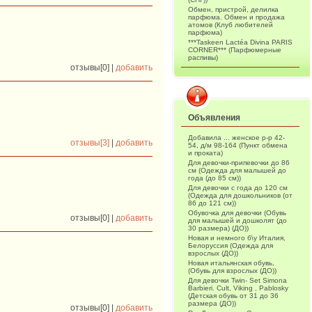
Обмен, пристрой, делилка
парфюма. Обмен и продажа
атомов (Клуб любителей
парфюма)
***Taskeen Lactéa Divina PARIS
CORNER*** (Парфюмерные
распивы)
отзывы[0] |
добавить
Объявления
Добавила ... женское р-р 42-
отзывы[3]
|
добавить
54, д/м 98-164 (Пункт обмена
и проката)
Для девочки-припевочки до 86
см (Одежда для малышей до
года (до 85 см))
Для девочки с года до 120 см
(Одежда для дошкольников (от
86 до 121 см))
Обувочка для девочки (Обувь
отзывы[0] |
добавить
для малышей и дошколят (до
30 размера) (ДО))
Новая и немного б\у Италия,
Белоруссия (Одежда для
взрослых (ДО))
Новая итальянская обувь,
(Обувь для взрослых (ДО))
Для девочки Twin- Set Simona
Barbieri. Cult, Viking , Pablosky
(Детская обувь от 31 до 36
размера (ДО))
отзывы[0] |
добавить