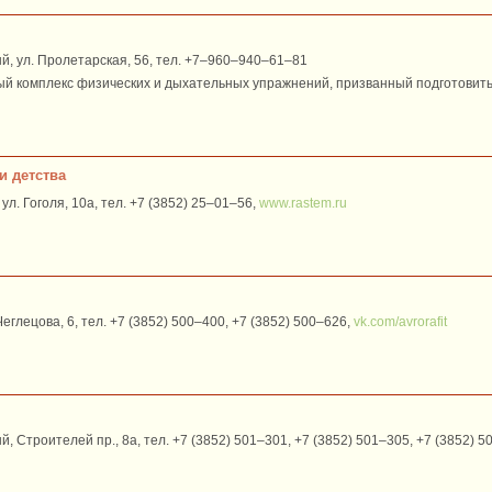
й, ул. Пролетарская, 56, тел. +7–960–940–61–81
ый комплекс физических и дыхательных упражнений, призванный подготовить
и детства
ул. Гоголя, 10а, тел. +7 (3852) 25–01–56,
www.rastem.ru
Чеглецова, 6, тел. +7 (3852) 500‒400, +7 (3852) 500‒626,
vk.com/avrorafit
 Строителей пр., 8а, тел. +7 (3852) 501‒301, +7 (3852) 501‒305, +7 (3852) 