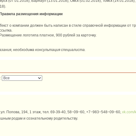
рск (07.01
.2018), Барнаул (13.01
.2018
), Омск (01.02.2018), Томск (14.01.2018
18).
Правила размещения информации
Текст о компании должен быть написан в стиле справочной информации от тр
ссылка.
Размещение логотипа платное, 900 рублей за карточку.
зания, необходима консультация специалиста.
:
ул. Попова, 194, 1 этаж, тел. 69-39-40, 58−09−60, +7−983−548−09−60,
vk.com/
ешным родам и сознательному родительству.