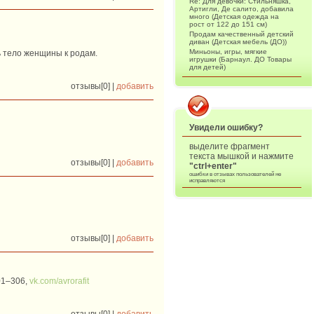
Re: Для девочки: Стильняшка,
Артигли, Де салито, добавила
много (Детская одежда на
рост от 122 до 151 см)
Продам качественный детский
диван (Детская мебель (ДО))
Миньоны, игры, мягкие
 тело женщины к родам.
игрушки (Барнаул. ДО Товары
для детей)
отзывы[0] |
добавить
Увидели ошибку?
выделите фрагмент
текста мышкой и нажмите
отзывы[0] |
добавить
"ctrl+enter"
ошибки в отзывах пользователей не
исправляются
отзывы[0] |
добавить
501‒306,
vk.com/avrorafit
отзывы[0] |
добавить