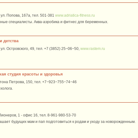
ул. Попова, 167а, тел. 501-381
www.adriatica-fitness.ru
ные специалисты. Аква-аэробика и фитнес для беременных.
и детства
ул. Островского, 49, тел. +7 (3852) 25−06−50,
www.rastem.ru
кая студия красоты и здоровья
Антона Петрова, 150, тел. +7−923−755−74−46
холога.
Пионеров, 1 - офис 16, тел. 8-961-980-53-70
шает будущих мам и пап подготовиться к родам и уходу за новорожденным.