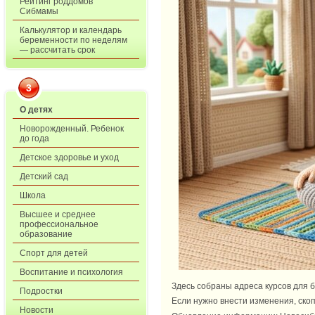
Рейтинг роддомов
Сибмамы
Калькулятор и календарь
беременности по неделям
— рассчитать срок
3
О детях
Новорожденный. Ребенок
до года
Детское здоровье и уход
Детский сад
Школа
Высшее и среднее
профессиональное
образование
Спорт для детей
Воспитание и психология
Здесь собраны адреса курсов для б
Подростки
Если нужно внести изменения, скоп
Новости