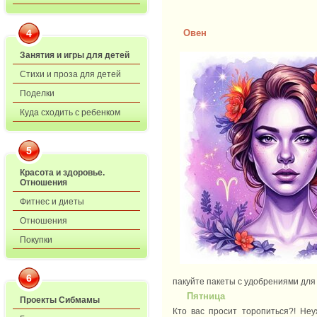
Овен
4
Занятия и игры для детей
Стихи и проза для детей
Поделки
Куда сходить с ребенком
5
Красота и здоровье.
Отношения
Фитнес и диеты
Отношения
Покупки
6
пакуйте пакеты с удобрениями для
Пятница
Проекты Сибмамы
Кто вас просит торопиться?! Неу