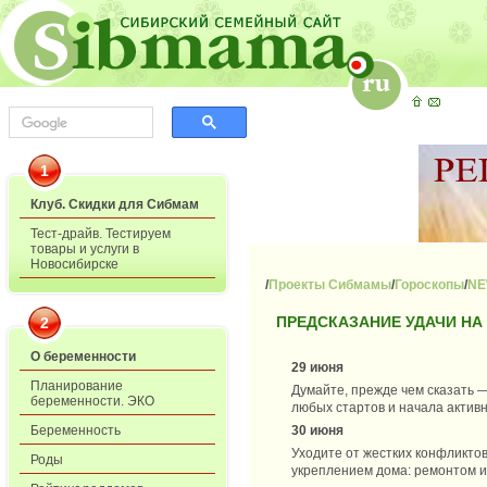
1
Клуб. Скидки для Сибмам
Тест-драйв. Тестируем
товары и услуги в
Новосибирске
/
Проекты Сибмамы
/
Гороскопы
/
NE
ПРЕДСКАЗАНИЕ УДАЧИ НА 
2
О беременности
29 июня
Планирование
Думайте, прежде чем сказать 
беременности. ЭКО
любых стартов и начала активн
Беременность
30 июня
Уходите от жестких конфликто
Роды
укреплением дома: ремонтом и