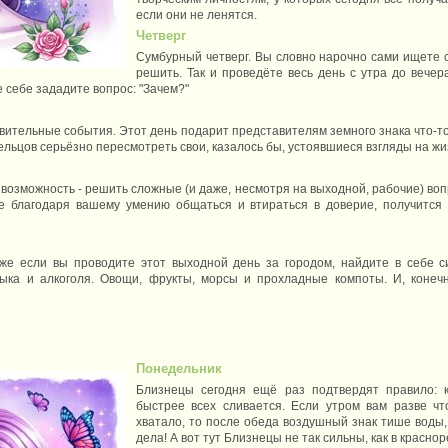
если они не ленятся.
Четверг
Сумбурный четверг. Вы словно нарочно сами ищете 
решить. Так и проведёте весь день с утра до вечер
 себе зададите вопрос: "Зачем?"
ительные события. Этот день подарит представителям земного знака что-то 
ельцов серьёзно пересмотреть свои, казалось бы, устоявшиеся взгляды на жи
возможность - решить сложные (и даже, несмотря на выходной, рабочие) воп
где благодаря вашему умению общаться и втираться в доверие, получится
же если вы проводите этот выходной день за городом, найдите в себе с
ыка и алкоголя. Овощи, фрукты, морсы и прохладные компоты. И, конечн
Понедельник
Близнецы сегодня ещё раз подтвердят правило: к
быстрее всех сливается. Если утром вам разве ч
хватало, то после обеда воздушный знак тише воды,
дела! А вот тут Близнецы не так сильны, как в краснор