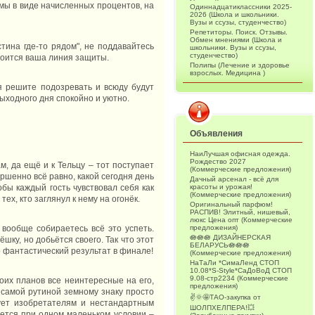
мы в виде начисленных процентов, на
Одиннадцатиклассники 2025-
2026 (Школа и школьники.
Вузы и ссузы, студенчество)
Репетиторы. Поиск. Отзывы.
Обмен мнениями (Школа и
стина где-то рядом", не поддавайтесь
школьники. Вузы и ссузы,
студенчество)
роится ваша линия защиты.
Полипы (Лечение и здоровье
взрослых. Медицина )
я решите подозревать и всюду будут
выходного дня спокойно и уютно.
Объявления
НаиЛучшая офисная одежда.
Рождество 2027
м, да ещё и к Тельцу – тот поступает
(Коммерческие предложения)
ршенно всё равно, какой сегодня день
Дачный арсенал - всё для
красоты и урожая!
обы каждый гость чувствовал себя как
(Коммерческие предложения)
ех, кто заглянул к нему на огонёк.
Оригинальный парфюм!
РАСПИВ! Элитный, нишевый,
люкс Цена опт (Коммерческие
предложения)
 вообще собираетесь всё это успеть.
🪷🪷🪷 ДИЗАЙНЕРСКАЯ
ёшку, но добьётся своего. Так что этот
БЕЛАРУСЬ🪷🪷🪷
 фантастический результат в финале!
(Коммерческие предложения)
НаТаЛи *СимаЛенд СТОП
10.08*S-Style*СаДоВоД СТОП
9.08-стр2234 (Коммерческие
воих планов все неинтересные на его,
предложения)
й самой рутиной земному знаку просто
✌️🌞🤩ТАО-закупка от
вует изобретателям и нестандартным
ШОЛПХЕЛПЕРА!💥
ается при одном маленьком условии –