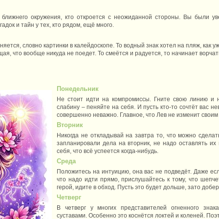
з ближнего окружения, кто откроется с неожиданной стороны. Вы были уве
адок и тайн у тех, кто рядом, ещё много.
яется, словно картинки в калейдоскопе. То водный знак хотел на пляж, как уж
ая, что вообще никуда не поедет. То смеётся и радуется, то начинает ворчать 
Понедельник
Не стоит идти на компромиссы. Гните свою линию и н
слабину – пеняйте на себя. И пусть кто-то сочтёт вас 
совершенно неважно. Главное, что Лев не изменит своим
Вторник
Никогда не откладывай на завтра то, что можно сделат
запланировали дела на вторник, не надо оставлять их
себя, что всё успеется когда-нибудь.
Среда
Положитесь на интуицию, она вас не подведёт. Даже есл
что надо идти прямо, прислушайтесь к тому, что шепче
герой, идите в обход. Пусть это будет дольше, зато доб
Четверг
В четверг у многих представителей огненного зна
суставами. Особенно это коснётся локтей и коленей. Поэ