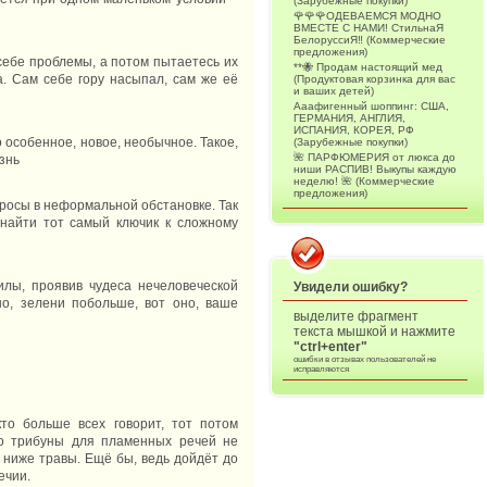
(Зарубежные покупки)
🌹🌹🌹ОДЕВАЕМСЯ МОДНО
ВМЕСТЕ С НАМИ! СтильнаЯ
БелоруссиЯ‼ (Коммерческие
предложения)
себе проблемы, а потом пытаетесь их
**🐝 Продам настоящий мед
а. Сам себе гору насыпал, сам же её
(Продуктовая корзинка для вас
и ваших детей)
Ааафигенный шоппинг: США,
ГЕРМАНИЯ, АНГЛИЯ,
ИСПАНИЯ, КОРЕЯ, РФ
особенное, новое, необычное. Такое,
(Зарубежные покупки)
🌺 ПАРФЮМЕРИЯ от люкса до
знь
ниши РАСПИВ! Выкупы каждую
неделю! 🌺 (Коммерческие
предложения)
росы в неформальной обстановке. Так
 найти тот самый ключик к сложному
илы, проявив чудеса нечеловеческой
Увидели ошибку?
о, зелени побольше, вот оно, ваше
выделите фрагмент
текста мышкой и нажмите
"ctrl+enter"
ошибки в отзывах пользователей не
исправляются
то больше всех говорит, тот потом
то трибуны для пламенных речей не
 ниже травы. Ещё бы, ведь дойдёт до
ечии.