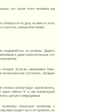
рены, что знали этого человека как
е собирается на дачу, но вместо этого
и грустить, изводя всех вокруг.
е поддавайтесь на уговоры. Дадите
невежливым и даже невоспитанным, это
 принципам.
ь сегодня. Если вы, уважаемые Львы,
 в незаконченном состоянии, убеждая
и логика и разум будут хором вопить,
т ваше тайное "я" и, как нормальный
ерётесь целым и невредимым.
ка возможны серьёзные проблемы с
тому вам следует быть осторожнее, не