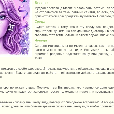
Вторник
Мудрая пословица гласит: "Готовь сани летом". Так п
не отправиться за теми самыми санями, то есть, п
присмотреться к распродажам пуховиков? Поверьте, т
Среда
Будьте готовы к тому, что в эту среду вам придё
спринтером. Да, именно так: длинные дистанции в бе
сбавлять этот темп нельзя ни в коем случае, иначе ри
Четверг
Сегодня материальны не мысли, а слова, так что н
даже самые невероятные идеи. Вот увидите, вы на
огромной радостью подхватят вашу инициативу, и 
жизнь.
подумать о своём здоровье. И начать, разумеется, с обследования, сдачи а
аз жизни. Если у вас сидячая работа – обязательно добавьте ежедневные 
я.
и срочно нужен отдых. Поэтому тем Близнецам, кто именно сегодня едет
мендуют отправиться за город и просто полежать на пляже или послушать пт
ательно к своему внешнему виду, потому что "по одёжке встречают". И воскре
 Так что уделите чуть больше времени своему внешнему виду, чтобы произве