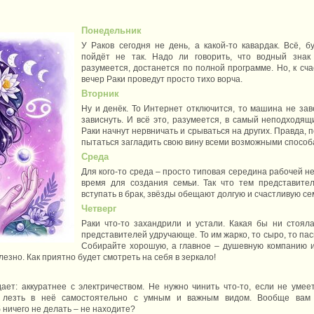
Понедельник
У Раков сегодня не день, а какой-то кавардак. Всё, б
пойдёт не так. Надо ли говорить, что водный знак
разумеется, достанется по полной программе. Но, к сча
вечер Раки проведут просто тихо ворча.
Вторник
Ну и денёк. То Интернет отключится, то машина не зав
зависнуть. И всё это, разумеется, в самый неподходящ
Раки начнут нервничать и срываться на других. Правда, 
пытаться загладить свою вину всеми возможными способ
Среда
Для кого-то среда – просто типовая середина рабочей не
время для создания семьи. Так что тем представител
вступать в брак, звёзды обещают долгую и счастливую с
Четверг
Раки что-то захандрили и устали. Какая бы ни стоял
представителей удручающе. То им жарко, то сыро, то пас
Собирайте хорошую, а главное – душевную компанию и
лезно. Как приятно будет смотреть на себя в зеркало!
ет: аккуратнее с электричеством. Не нужно чинить что-то, если не умеет
е лезть в неё самостоятельно с умным и важным видом. Вообще вам
 ничего не делать – не находите?