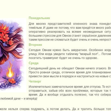
Понедельник
Для многих представителей огненного знака понеде
тяжёлым. И даже не потому, что вам придётся много раб
оперативно реагировать на всякие неожиданные ситу
большим стрессом для Овнов станет серьёзное давление
таким прессом не сломаться будет очень и очень непрост
Вторник
Сегодня Овнам нужно быть аккуратнее. Особенно когд
улицу. Или когда увидите табличку "мокрый пол"... Пото
посетить травмпункт будет не очень-то здорово.
Среда
Сегодняшний день не обещает Овнам ничего этакого. В
Просто ровная среда, отличное время для планирования
привести свои мысли в порядок и настроиться на новые 
Четверг
Исключительно замечательное время для отпуска. То есть
отправиться, забыв обо всех проблемах, которые так 
время. Да и вообще отдыхать полезно, так что собира
 любимой дачи – и вперёд!
жели нельзя сперва подумать, а потом делать. Да и тратить больше того