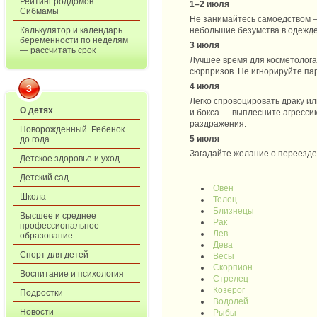
Рейтинг роддомов
1–2 июля
Сибмамы
Не занимайтесь самоедством —
Калькулятор и календарь
небольшие безумства в одежде
беременности по неделям
3 июля
— рассчитать срок
Лучшее время для косметолога
сюрпризов. Не игнорируйте па
4 июля
3
Легко спровоцировать драку ил
О детях
и бокса — выплесните агресси
раздражения.
Новорожденный. Ребенок
5 июля
до года
Загадайте желание о переезде
Детское здоровье и уход
Детский сад
Овен
Школа
Телец
Близнецы
Высшее и среднее
Рак
профессиональное
Лев
образование
Дева
Спорт для детей
Весы
Скорпион
Воспитание и психология
Стрелец
Козерог
Подростки
Водолей
Новости
Рыбы