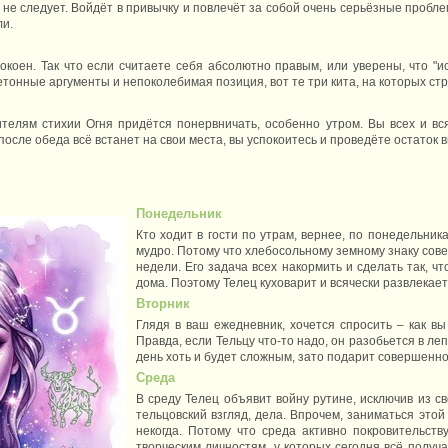
не следует. Войдёт в привычку и повлечёт за собой очень серьёзные пробле
ли.
cпокоен. Так что если считаете себя абсолютно правым, или уверены, что "и
етонные аргументы и непоколебимая позиция, вот те три кита, на которых ст
телям стихии Огня придётся понервничать, особенно утром. Вы всех и вс
осле обеда всё встанет на свои места, вы успокоитесь и проведёте остаток 
Понедельник
Кто ходит в гости по утрам, вернее, по понедельника
мудро. Потому что хлебосольному земному знаку сове
недели. Его задача всех накормить и сделать так, чт
дома. Поэтому Телец куховарит и всячески развлекает т
Вторник
Глядя в ваш ежедневник, хочется спросить – как вы
Правда, если Тельцу что-то надо, он разобьется в леп
день хоть и будет сложным, зато подарит совершенно
Среда
В среду Телец объявит войну рутине, исключив из с
тельцовский взгляд, дела. Впрочем, заниматься это
некогда. Потому что среда активно покровительст
творческим личностям, у которых сегодня всё получ