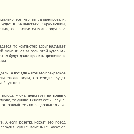
уквально всё, что вы запланировали,
 будет в бешенстве?! Окружающим,
стью, всё закончится благополучно. И
едётся, то компьютер вдруг надумает
ий момент. Из-за всей этой кутерьмы
потом будут долго просить прощения и
ами.
дели. А вот для Раков это прекрасное
ям стихии Воды, кто сегодня будет
емейную жизнь.
а погода – она действует на водных
мурно, то душно. Рецепт есть – сауна.
 отправляйтесь на оздоровительные
е. А если розетка искрит, это повод
 сегодня лучше поменьше касаться