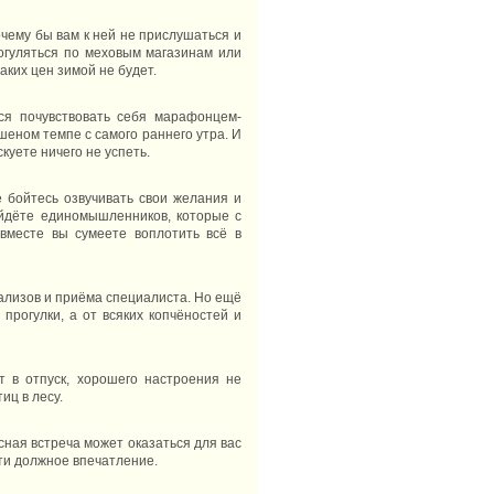
очему бы вам к ней не прислушаться и
рогуляться по меховым магазинам или
аких цен зимой не будет.
тся почувствовать себя марафонцем-
шеном темпе с самого раннего утра. И
скуете ничего не успеть.
е бойтесь озвучивать свои желания и
йдёте единомышленников, которые с
вместе вы сумеете воплотить всё в
нализов и приёма специалиста. Но ещё
прогулки, а от всяких копчёностей и
 в отпуск, хорошего настроения не
иц в лесу.
сная встреча может оказаться для вас
сти должное впечатление.