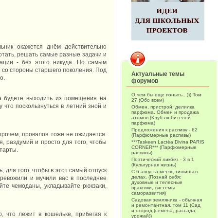
льник окажется днём действительно
отать, решать самые разные задачи и
ации - без этого никуда. Но самым
 со стороны старшего поколения. Под
Актуальные темы
о.
форумов
О чем бы еще поныть...))) Том
а будете выходить из помещения на
27 (Обо всем)
му что поскользнуться в летний зной и
Обмен, пристрой, делилка
парфюма. Обмен и продажа
атомов (Клуб любителей
парфюма)
Предложения к распиву - 62
прочем, провалов тоже не ожидается.
(Парфюмерные распивы)
, раздумий и просто для того, чтобы
***Taskeen Lactéa Divina PARIS
CORNER*** (Парфюмерные
старты.
распивы)
Поэтический ликбез - 3 в 1
(Культурная жизнь)
, для того, чтобы в этот самый отпуск
С 6 августа месяц тишины в
делах. (Познай себя:
тревожили и мучили вас в последнее
духовные и телесные
йте чемоданы, укладывайте рюкзаки,
практики, системы
саморазвития)
Садовая земляника - обычная
и ремонтантная. том 11 (Сад
и огород (семена, рассада,
, что лежит в кошельке, прибегая к
урожай))