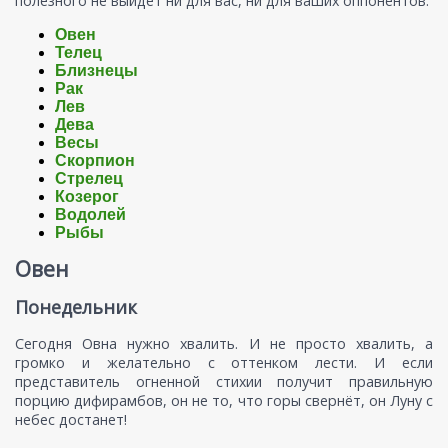
полезного не выйдет ни для вас, ни для ваших оппонентов.
Овен
Телец
Близнецы
Рак
Лев
Дева
Весы
Скорпион
Стрелец
Козерог
Водолей
Рыбы
Овен
Понедельник
Сегодня Овна нужно хвалить. И не просто хвалить, а
громко и желательно с оттенком лести. И если
представитель огненной стихии получит правильную
порцию дифирамбов, он не то, что горы свернёт, он Луну с
небес достанет!