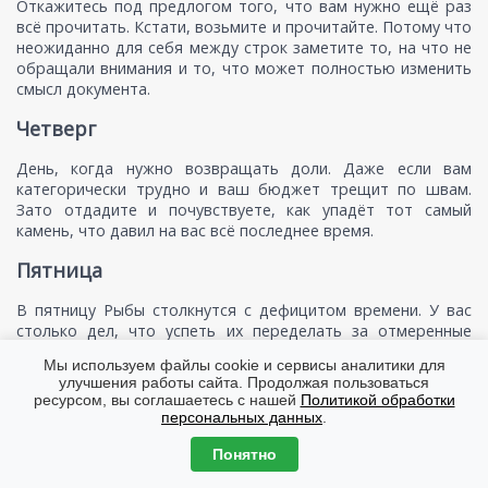
Откажитесь под предлогом того, что вам нужно ещё раз
всё прочитать. Кстати, возьмите и прочитайте. Потому что
неожиданно для себя между строк заметите то, на что не
обращали внимания и то, что может полностью изменить
смысл документа.
Четверг
День, когда нужно возвращать доли. Даже если вам
категорически трудно и ваш бюджет трещит по швам.
Зато отдадите и почувствуете, как упадёт тот самый
камень, что давил на вас всё последнее время.
Пятница
В пятницу Рыбы столкнутся с дефицитом времени. У вас
столько дел, что успеть их переделать за отмеренные
работой часы просто нереально. Придётся включать все
Мы используем файлы cookie и сервисы аналитики для
свои аварийные внутренние резервы и переходить на
улучшения работы сайта. Продолжая пользоваться
экстренное ускорение.
ресурсом, вы соглашаетесь с нашей
Политикой обработки
персональных данных
.
Суббота
Понятно
Скучноватая суббота ожидает Рыб. Все ваши планы