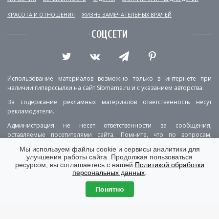
КРАСОТА И ОТНОШЕНИЯ
ЖИЗНЬ ЗАМЕЧАТЕЛЬНЫХ ВРАЧЕЙ
СОЦСЕТИ
Использование материалов возможно только в интернете при
наличии гиперссылки на сайт Sibmama.ru и с указанием авторства.
За содержание рекламных материалов ответственность несут
рекламодатели.
Администрация не несет ответственности за сообщения,
оставляемые посетителями сайта. Помните, что по вопросам,
касающимся здоровья, необходимо консультироваться с врачом.
Мы используем файлы cookie и сервисы аналитики для
улучшения работы сайта. Продолжая пользоваться
РЕКЛАМА
О ПРОЕКТЕ
КОНТАКТЫ
ресурсом, вы соглашаетесь с нашей
Политикой обработки
персональных данных
.
ПОЛИТИКА КОНФИДЕНЦИАЛЬНОСТИ
ВЕРСИЯ ДЛЯ КОМПЬЮТЕРА
Понятно
© Copyright 2001-2026 Sibmama.ru