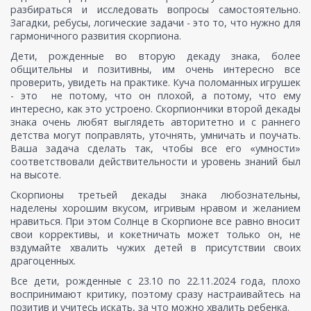
разбираться и исследовать вопросы самостоятельно.
Загадки, ребусы, логические задачи - это то, что нужно для
гармоничного развития скорпиона.
Дети, рожденные во вторую декаду знака, более
общительны и позитивны, им очень интересно все
проверить, увидеть на практике. Куча поломанных игрушек
- это не потому, что он плохой, а потому, что ему
интересно, как это устроено. Скорпиончики второй декады
знака очень любят выглядеть авторитетно и с раннего
детства могут поправлять, уточнять, умничать и поучать.
Ваша задача сделать так, чтобы все его «умности»
соответствовали действительности и уровень знаний был
на высоте.
Скорпионы третьей декады знака любознательны,
наделены хорошим вкусом, игривым нравом и желанием
нравиться. При этом Солнце в Скорпионе все равно вносит
свои коррективы, и кокетничать может только он, не
вздумайте хвалить чужих детей в присутствии своих
драгоценных.
Все дети, рожденные с 23.10 по 22.11.2024 года, плохо
воспринимают критику, поэтому сразу настраивайтесь на
позитив и учитесь искать, за что можно хвалить ребенка.