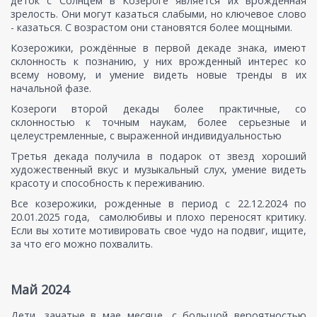
деток с Солнцем в Козероге является их врожденная
зрелость. Они могут казаться слабыми, но ключевое слово
- казаться. С возрастом они становятся более мощными.
Козерожики, рождённые в первой декаде знака, имеют
склонность к познанию, у них врожденный интерес ко
всему новому, и умение видеть новые тренды в их
начальной фазе.
Козероги второй декады более практичные, со
склонностью к точным наукам, более серьезные и
целеустремленные, с выраженной индивидуальностью
Третья декада получила в подарок от звезд хороший
художественный вкус и музыкальный слух, умение видеть
красоту и способность к переживанию.
Все козерожики, рожденные в период с 22.12.2024 по
20.01.2025 года, самолюбивы и плохо переносят критику.
Если вы хотите мотивировать свое чудо на подвиг, ищите,
за что его можно похвалить.
Май 2024
Дети, зачатые в мае месяце, с большой вероятностью