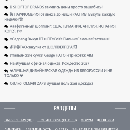
В SHOPTOP BRANDS закупись цены просто зашибись!!
🌺 ПАРФЮМЕРИЯ от люкса до ниши РАСПИВ! Выкупы каждую
неделю! 🌺
Ааафигенный шоппинг: США, ГЕРМАНИЯ, АНГЛИЯ, ИСПАНИЯ,
КОРЕЯ, РФ
=Садовод Выкуп ВТ и ПТ=СоК= Пионы=Семена=Растения!
✌️🌞🤩ТАО-закупка от ШОЛПХЕЛПЕРА!💥
Итальянские сумки Gauge FIATO и трикотаж AIM
НаиЛучшая офисная одежда. Рождество 2027
❤️ЛУЧШАЯ ДИЗАЙНЕРСКАЯ ОДЕЖДА ИЗ БЕЛОРУССИИ И НЕ
ТОЛЬКО ❤️
С@лко! OLMAR! ZAPS! лучшая польская одежда:)
РАЗДЕЛЫ
ОБЪЯВЛЕНИЯ (ДО)
ШОПИНГ КЛУБ (КП И СП)
ФОРУМ
ДНЕВНИКИ
ЛИНЕЕЧКИ
БЕРЕМЕННОСТЬ
О ДЕТЯХ
ЗАНЯТИЯ И ИГРЫ ДЛЯ ДЕТЕЙ