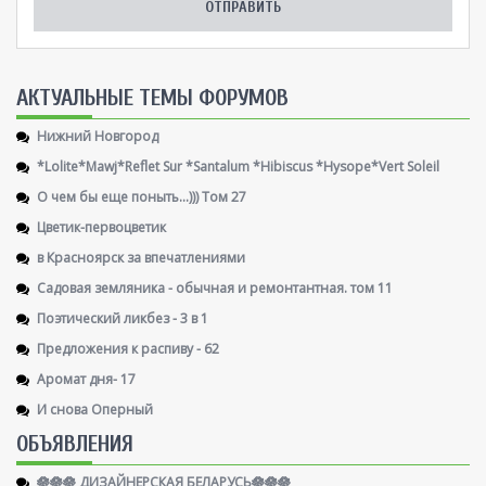
AКТУАЛЬНЫЕ ТЕМЫ ФОРУМОВ
Нижний Новгород
*Lolite*Mawj*Reflet Sur *Santalum *Hibiscus *Hysope*Vert Soleil
О чем бы еще поныть...))) Том 27
Цветик-первоцветик
в Красноярск за впечатлениями
Садовая земляника - обычная и ремонтантная. том 11
Поэтический ликбез - 3 в 1
Предложения к распиву - 62
Аромат дня- 17
И снова Оперный
ОБЪЯВЛЕНИЯ
🪷🪷🪷 ДИЗАЙНЕРСКАЯ БЕЛАРУСЬ🪷🪷🪷