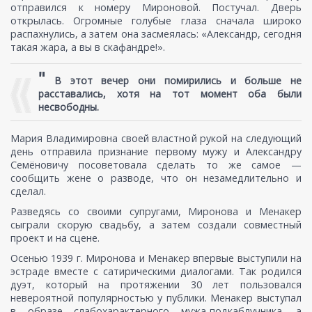
отправился к номеру Мироновой. Постучал. Дверь
открылась. Огромные голубые глаза сначала широко
распахнулись, а затем она засмеялась: «Александр, сегодня
такая жара, а вы в скафандре!».
"
В этот вечер они помирились и больше не
расставались, хотя на тот момент оба были
несвободны.
Мария Владимировна своей властной рукой на следующий
день отправила признание первому мужу и Александру
Семёновичу посоветовала сделать то же самое —
сообщить жене о разводе, что он незамедлительно и
сделал.
Разведясь со своими супругами, Миронова и Менакер
сыграли скорую свадьбу, а затем создали совместный
проект и на сцене.
Осенью 1939 г. Миронова и Менакер впервые выступили на
эстраде вместе с сатирическими диалогами. Так родился
дуэт, который на протяжении 30 лет пользовался
невероятной популярностью у публики. Менакер выступал
в образе слабохарактерного мужа-подкаблучника, а