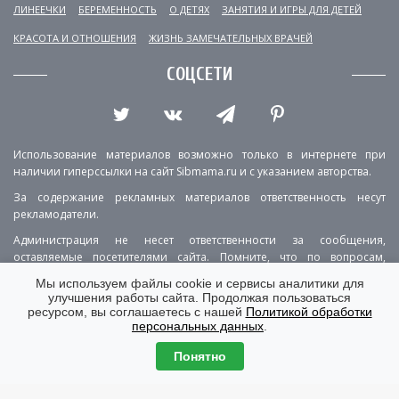
ЛИНЕЕЧКИ
БЕРЕМЕННОСТЬ
О ДЕТЯХ
ЗАНЯТИЯ И ИГРЫ ДЛЯ ДЕТЕЙ
КРАСОТА И ОТНОШЕНИЯ
ЖИЗНЬ ЗАМЕЧАТЕЛЬНЫХ ВРАЧЕЙ
СОЦСЕТИ
Использование материалов возможно только в интернете при
наличии гиперссылки на сайт Sibmama.ru и с указанием авторства.
За содержание рекламных материалов ответственность несут
рекламодатели.
Администрация не несет ответственности за сообщения,
оставляемые посетителями сайта. Помните, что по вопросам,
касающимся здоровья, необходимо консультироваться с врачом.
Мы используем файлы cookie и сервисы аналитики для
улучшения работы сайта. Продолжая пользоваться
РЕКЛАМА
О ПРОЕКТЕ
КОНТАКТЫ
ресурсом, вы соглашаетесь с нашей
Политикой обработки
персональных данных
.
ПОЛИТИКА КОНФИДЕНЦИАЛЬНОСТИ
ВЕРСИЯ ДЛЯ КОМПЬЮТЕРА
Понятно