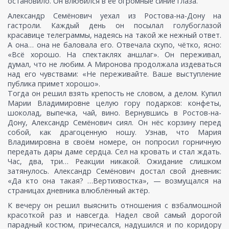
остановило. Он влюбился в её огромные синие глаза.
Александр Семёнович уехал из Ростова-на-Дону на
гастроли. Каждый день он посылал голубоглазой
красавице телеграммы, надеясь на такой же нежный ответ.
А она… она не баловала его. Отвечала скупо, чётко, ясно:
«Всё хорошо. На спектаклях аншлаг». Он переживал,
думал, что не любим. А Миронова продолжала издеваться
над его чувствами: «Не переживайте. Ваше выступление
публика примет хорошо».
Тогда он решил взять крепость не словом, а делом. Купил
Марии Владимировне целую гору подарков: конфеты,
шоколад, выпечка, чай, вино. Вернувшись в Ростов-на-
Дону, Александр Семёнович сиял. Он нёс корзину перед
собой, как драгоценную ношу. Узнав, что Мария
Владимировна в своём номере, он попросил горничную
передать дары даме сердца. Сел на кровать и стал ждать.
Час, два, три… Реакции никакой. Ожидание слишком
затянулось. Александр Семёнович достал свой дневник:
«Да кто она такая? …Вертихвостка», — возмущался на
страницах дневника влюблённый актёр.
К вечеру он решил выяснить отношения с взбалмошной
красоткой раз и навсегда. Надел свой самый дорогой
парадный костюм, причесался, надушился и по коридору