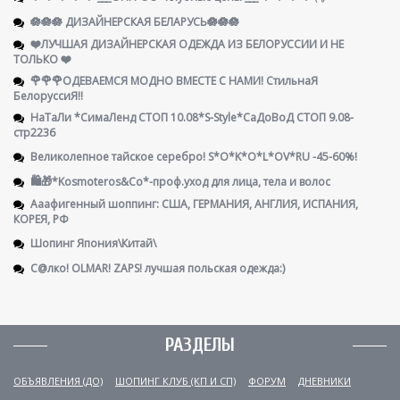
🪷🪷🪷 ДИЗАЙНЕРСКАЯ БЕЛАРУСЬ🪷🪷🪷
❤️ЛУЧШАЯ ДИЗАЙНЕРСКАЯ ОДЕЖДА ИЗ БЕЛОРУССИИ И НЕ
ТОЛЬКО ❤️
🌹🌹🌹ОДЕВАЕМСЯ МОДНО ВМЕСТЕ С НАМИ! СтильнаЯ
БелоруссиЯ‼
НаТаЛи *СимаЛенд СТОП 10.08*S-Style*СаДоВоД СТОП 9.08-
стр2236
Великолепное тайское серебро! S*O*K*O*L*OV*RU -45-60%!
🛍️🎁*Kosmoteros&Co*-проф.уход для лица, тела и волос
Ааафигенный шоппинг: США, ГЕРМАНИЯ, АНГЛИЯ, ИСПАНИЯ,
КОРЕЯ, РФ
Шопинг Япония\Китай\
С@лко! OLMAR! ZAPS! лучшая польская одежда:)
РАЗДЕЛЫ
ОБЪЯВЛЕНИЯ (ДО)
ШОПИНГ КЛУБ (КП И СП)
ФОРУМ
ДНЕВНИКИ