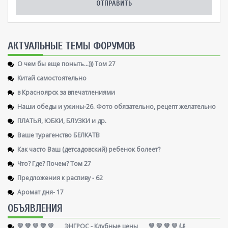
AКТУАЛЬНЫЕ ТЕМЫ ФОРУМОВ
О чем бы еще поныть...))) Том 27
Китай самостоятельно
в Красноярск за впечатлениями
Наши обеды и ужины-26. Фото обязательно, рецепт желательно
ПЛАТЬЯ, ЮБКИ, БЛУЗКИ и др.
Ваше турагенство БЕЛКАТВ
Как часто Ваш (детсадовский) ребенок болеет?
Что? Где? Почем? Том 27
Предложения к распиву - 62
Аромат дня- 17
ОБЪЯВЛЕНИЯ
💛 💚 💛 💚 💛 ___ ЭНГРОС - Клубные цены ___ 💚 💛 💚 💛 ㈏