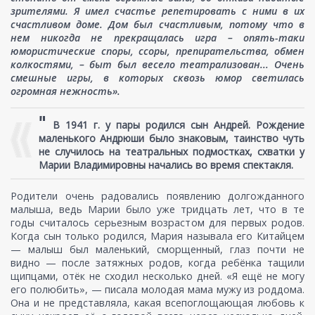
зрителями. Я имел счастье репетировать с ними в их
счастливом доме. Дом был счастливым, потому что в
нем никогда не прекращалась игра – опять-таки
юмористические споры, ссоры, препирательства, обмен
колкостями, – быт был весело театрализован... Очень
смешные игры, в которых сквозь юмор светилась
огромная нежность».
"
В 1941 г. у пары родился сын Андрей. Рождение
маленького Андрюши было знаковым, таинство чуть
не случилось на театральных подмостках, схватки у
Марии Владимировны начались во время спектакля.
Родители очень радовались появлению долгожданного
малыша, ведь Марии было уже тридцать лет, что в те
годы считалось серьезным возрастом для первых родов.
Когда сын только родился, Мария называла его Китайцем
— малыш был маленький, сморщенный, глаз почти не
видно — после затяжных родов, когда ребёнка тащили
щипцами, отёк не сходил несколько дней. «Я ещё не могу
его полюбить», — писала молодая мама мужу из роддома.
Она и не представляла, какая всепоглощающая любовь к