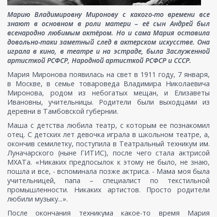
Марию Владимировну Миронову с какого-то времени все
знают в основном в роли матери – её сын Андрей был
всенародно любимым актёром. Но и сама Мария оставила
довольно-таки заметный след в актерском искусстве. Она
играла в кино, в театре и на эстраде, была Заслуженной
артисткой РСФСР, Народной артисткой РСФСР и СССР.
Мария Миронова появилась на свет в 1911 году, 7 января,
в Москве, в семье товароведа Владимира Николаевича
Миронова, родом из небогатых мещан, и Елизаветы
Ивановны, учительницы. Родители были выходцами из
деревни в Тамбовской губернии.
Маша с детства любила театр, с которым ее познакомил
отец. С детских лет девочка играла в школьном театре, а,
окончив семилетку, поступила в Театральный техникум им.
Луначарского (ныне ГИТИС), после чего стала актрисой
МХАТа. «Никаких предпосылок к этому не было, не знаю,
пошла и все, - вспоминала позже актриса. - Мама моя была
учительницей, папа – специалист по текстильной
промышленности. Никаких артистов. Просто родители
любили музыку...».
После окончания техникума какое-то время Мария