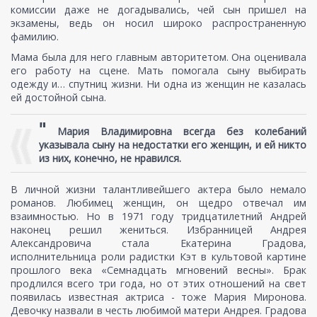
комиссии даже не догадывались, чей сын пришел на
экзамены, ведь он носил широко распространенную
фамилию.
Мама была для него главным авторитетом. Она оценивала
его работу на сцене. Мать помогала сыну выбирать
одежду и… спутниц жизни. Ни одна из женщин не казалась
ей достойной сына.
"
Мария Владимировна всегда без колебаний
указывала сыну на недостатки его женщин, и ей никто
из них, конечно, не нравился.
В личной жизни талантливейшего актера было немало
романов. Любимец женщин, он щедро отвечал им
взаимностью. Но в 1971 году тридцатилетний Андрей
наконец решил жениться. Избранницей Андрея
Александровича стала Екатерина Градова,
исполнительница роли радистки Кэт в культовой картине
прошлого века «Семнадцать мгновений весны». Брак
продлился всего три года, но от этих отношений на свет
появилась известная актриса - тоже Мария Миронова.
Девочку назвали в честь любимой матери Андрея. Градова