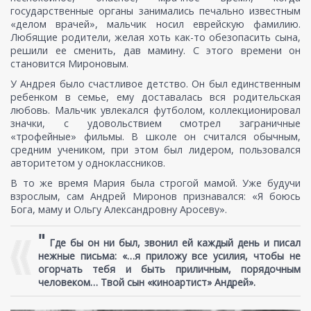
государственные органы занимались печально известным
«делом врачей», мальчик носил еврейскую фамилию.
Любящие родители, желая хоть как-то обезопасить сына,
решили ее сменить, дав мамину. С этого времени он
становится Мироновым.
У Андрея было счастливое детство. Он был единственным
ребенком в семье, ему доставалась вся родительская
любовь. Мальчик увлекался футболом, коллекционировал
значки, с удовольствием смотрел заграничные
«трофейные» фильмы. В школе он считался обычным,
средним учеником, при этом был лидером, пользовался
авторитетом у одноклассников.
В то же время Мария была строгой мамой. Уже будучи
взрослым, сам Андрей Миронов признавался: «Я боюсь
Бога, маму и Ольгу Александровну Аросеву».
"
Где бы он ни был, звонил ей каждый день и писал
нежные письма: «…я приложу все усилия, чтобы не
огорчать тебя и быть приличным, порядочным
человеком… Твой сын «киноартист» Андрей».