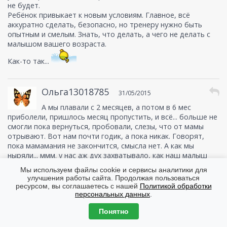
не будет.
Ребёнок привыкает к новым условиям. Главное, всё
аккуратно сделать, безопасно, но тренеру нужно быть
опытным и смелым. Знать, что делать, а чего не делать с
малышом вашего возраста.
Как-то так...
Ольга13018785
31/05/2015
А мы плавали с 2 месяцев, а потом в 6 мес
приболели, пришлось месяц пропустить, и всё... больше не
смогли пока вернуться, пробовали, слезы, что от мамы
отрывают. Вот нам почти годик, а пока никак. Говорят,
пока мамамания не закончится, смысла нет. А как мы
ныряли... ммм. у нас аж дух захватывало, как наш малыш
так может.
Мы используем файлы cookie и сервисы аналитики для
улучшения работы сайта. Продолжая пользоваться
ресурсом, вы соглашаетесь с нашей
Политикой обработки
Bella98
персональных данных
.
21/05/2015
Здоровская статья, спасибо! Мы ходили
Понятно
плавать, когда дочь была мелкая. А с младшим ребенком