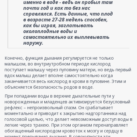
именно в воде - ведь он пробыл там
почти год и как то без нас
справлялся. Есть данные, что плод
в возрасте 27-28 недель способен,
как бы играя, заглатывать
околоплодные воды и
самостоятельно их выплевывать
наружу.
Конечно, функция дыхания регулируется не только
малышом, во внутриутробном периоде кислород
поступает малышу через пуповину матери, но ведь первый
вдох малыш делает вполне самостоятельно когда
заканчивается весь кислород в крови в пуповине. Этим и
объясняется безопасность родов в воде.
При попадании воды в верхние дыхательные пути у
новорожденных и младенцев активизируется безусловный
рефлекс – непроизвольный спазм. Он срабатывает
моментально и приводит к закрытию надгортанника над
голосовой щелью, что делает невозможным доступ воды в
легкие через трахею. При этом организм перенаправляет
обогащенный кислородом кровоток к мозгу и сердцу в
момент прерывания дыхания. В совокупности эти