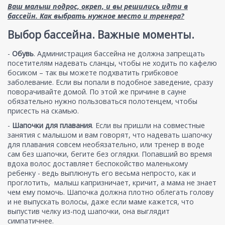
Ваш малыш подрос, окреп, и вы решились идти в
бассейн. Как выбрать нужное место и тренера?
Выбор бассейна. Важные моменты.
-
Обувь
. Администрация бассейна не должна запрещать
посетителям надевать сланцы, чтобы не ходить по кафелю
босиком – так вы можете подхватить грибковое
заболевание. Если вы попали в подобное заведение, сразу
поворачивайте домой. По этой же причине в сауне
обязательно нужно пользоваться полотенцем, чтобы
присесть на скамью.
-
Шапочки для плавания
. Если вы пришли на совместные
занятия с малышом и вам говорят, что надевать шапочку
для плавания совсем необязательно, или тренер в воде
сам без шапочки, бегите без оглядки. Попавший во время
вдоха волос доставляет беспокойство маленькому
ребенку - ведь выплюнуть его весьма непросто, как и
проглотить, малыш капризничает, кричит, а мама не знает
чем ему помочь. Шапочка должна плотно облегать голову
и не выпускать волосы, даже если маме кажется, что
выпустив челку из-под шапочки, она выглядит
симпатичнее.