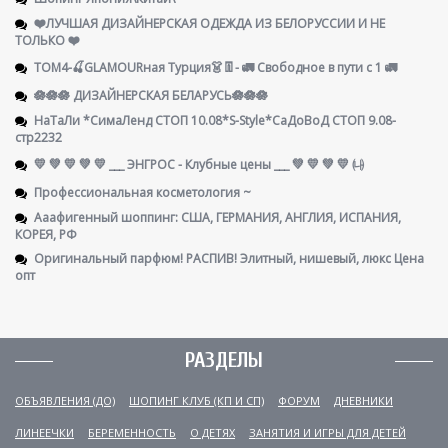
❤️ЛУЧШАЯ ДИЗАЙНЕРСКАЯ ОДЕЖДА ИЗ БЕЛОРУССИИ И НЕ
ТОЛЬКО ❤️
ТОМ4-🍒GLAMOURная Турция👗👖- 🚛 Свободное в пути с 1 🚛
🪷🪷🪷 ДИЗАЙНЕРСКАЯ БЕЛАРУСЬ🪷🪷🪷
НаТаЛи *СимаЛенд СТОП 10.08*S-Style*СаДоВоД СТОП 9.08-
стр2232
💛 💚 💛 💚 💛 ___ ЭНГРОС - Клубные цены ___ 💚 💛 💚 💛 ㈏
Профессиональная косметология ~
Ааафигенный шоппинг: США, ГЕРМАНИЯ, АНГЛИЯ, ИСПАНИЯ,
КОРЕЯ, РФ
Оригинальный парфюм! РАСПИВ! Элитный, нишевый, люкс Цена
опт
РАЗДЕЛЫ
ОБЪЯВЛЕНИЯ (ДО)
ШОПИНГ КЛУБ (КП И СП)
ФОРУМ
ДНЕВНИКИ
ЛИНЕЕЧКИ
БЕРЕМЕННОСТЬ
О ДЕТЯХ
ЗАНЯТИЯ И ИГРЫ ДЛЯ ДЕТЕЙ