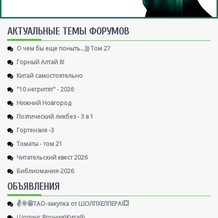
AКТУАЛЬНЫЕ ТЕМЫ ФОРУМОВ
О чем бы еще поныть...))) Том 27
Горный Алтай 8!
Китай самостоятельно
"10 негритят" - 2026
Нижний Новгород
Поэтический ликбез - 3 в 1
Гортензия -3
Томаты - том 21
Читательский квест 2026
Библиомания-2026
ОБЪЯВЛЕНИЯ
✌️🌞🤩ТАО-закупка от ШОЛПХЕЛПЕРА!💥
Шопинг Япония\Китай\