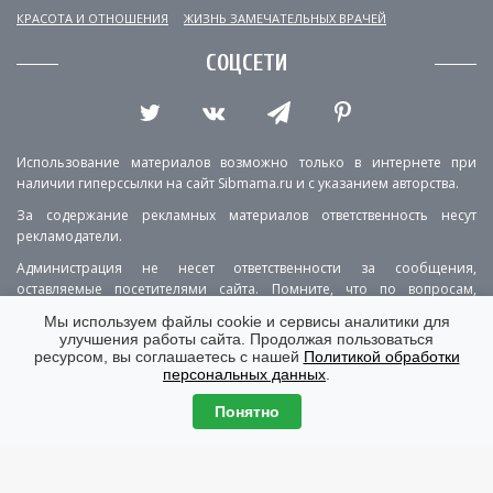
КРАСОТА И ОТНОШЕНИЯ
ЖИЗНЬ ЗАМЕЧАТЕЛЬНЫХ ВРАЧЕЙ
СОЦСЕТИ
Использование материалов возможно только в интернете при
наличии гиперссылки на сайт Sibmama.ru и с указанием авторства.
За содержание рекламных материалов ответственность несут
рекламодатели.
Администрация не несет ответственности за сообщения,
оставляемые посетителями сайта. Помните, что по вопросам,
касающимся здоровья, необходимо консультироваться с врачом.
Мы используем файлы cookie и сервисы аналитики для
улучшения работы сайта. Продолжая пользоваться
РЕКЛАМА
О ПРОЕКТЕ
КОНТАКТЫ
ресурсом, вы соглашаетесь с нашей
Политикой обработки
персональных данных
.
ПОЛИТИКА КОНФИДЕНЦИАЛЬНОСТИ
ВЕРСИЯ ДЛЯ КОМПЬЮТЕРА
Понятно
© Copyright 2001-2026 Sibmama.ru