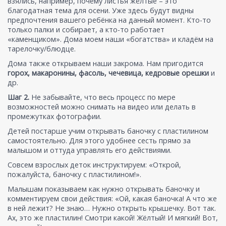
взялись, например, почему листья жёлтые – это
благодатная тема для осени. Уже здесь будут видны
предпочтения вашего ребёнка на данный момент. Кто-то
только палки и собирает, а кто-то работает
«каменщиком». Дома моем наши «богатства» и кладём на
тарелочку/блюдце.
Дома также открываем наши закрома. Нам пригодится
горох, макаронины, фасоль, чечевица, кедровые орешки
и
др.
Шаг 2.
Не забывайте, что весь процесс по мере
возможностей можно снимать на видео или делать в
промежутках фотографии.
Детей постарше учим открывать баночку с пластилином
самостоятельно. Для этого удобнее сесть прямо за
малышом и оттуда управлять его действиями.
Совсем взрослых деток инструктируем: «Открой,
пожалуйста, баночку с пластилином!».
Малышам показываем как нужно открывать баночку и
комментируем свои действия: «Ой, какая баночка! А что же
в ней лежит? Не знаю… Нужно открыть крышечку. Вот так.
Ах, это же пластилин! Смотри какой! Жёлтый! И мягкий! Вот,