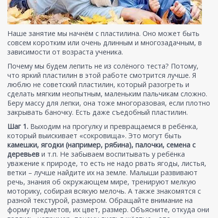
Наше занятие мы начнём с пластилина. Оно может быть
совсем коротким или очень длинным и многозадачным, в
зависимости от возраста ученика.
Почему мы будем лепить не из солёного теста? Потому,
что яркий пластилин в этой работе смотрится лучше. Я
люблю не советский пластилин, который разогреть и
сделать мягким неопытным, маленьким пальчикам сложно.
Беру массу для лепки, она тоже многоразовая, если плотно
закрывать баночку. Есть даже съедобный пластилин.
Шаг 1.
Выходим на прогулку и превращаемся в ребёнка,
который выискивает «сокровища». Это могут быть
камешки, ягодки (например, рябина), палочки, семена с
деревьев
и т.п. Не забываем воспитывать у ребёнка
уважение к природе, то есть не надо рвать ягоды, листья,
ветки – лучше найдите их на земле. Малыши развивают
речь, знания об окружающем мире, тренируют мелкую
моторику, собирая всякую мелочь. А также знакомятся с
разной текстурой, размером. Обращайте внимание на
форму предметов, их цвет, размер. Объясните, откуда они