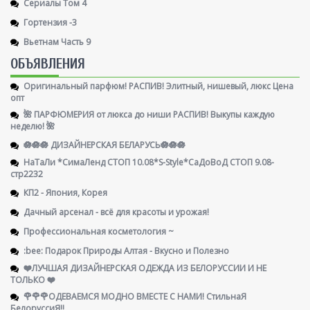
Сериалы Том 4
Гортензия -3
Вьетнам Часть 9
ОБЪЯВЛЕНИЯ
Оригинальный парфюм! РАСПИВ! Элитный, нишевый, люкс Цена
опт
🌺 ПАРФЮМЕРИЯ от люкса до ниши РАСПИВ! Выкупы каждую
неделю! 🌺
🪷🪷🪷 ДИЗАЙНЕРСКАЯ БЕЛАРУСЬ🪷🪷🪷
НаТаЛи *СимаЛенд СТОП 10.08*S-Style*СаДоВоД СТОП 9.08-
стр2232
КП2 - Япония, Корея
Дачный арсенал - всё для красоты и урожая!
Профессиональная косметология ~
:bee: Подарок Природы Алтая - Вкусно и Полезно
❤️ЛУЧШАЯ ДИЗАЙНЕРСКАЯ ОДЕЖДА ИЗ БЕЛОРУССИИ И НЕ
ТОЛЬКО ❤️
🌹🌹🌹ОДЕВАЕМСЯ МОДНО ВМЕСТЕ С НАМИ! СтильнаЯ
БелоруссиЯ‼