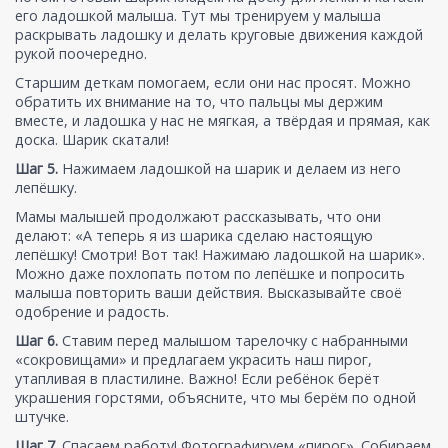
его ладошкой малыша. Тут мы тренируем у малыша
раскрывать ладошку и делать круговые движения каждой
рукой поочередно.
Старшим деткам помогаем, если они нас просят. Можно
обратить их внимание на то, что пальцы мы держим
вместе, и ладошка у нас не мягкая, а твёрдая и прямая, как
доска. Шарик скатали!
Шаг 5.
Нажимаем ладошкой на шарик и делаем из него
лепёшку.
Мамы малышей продолжают рассказывать, что они
делают: «А теперь я из шарика сделаю настоящую
лепёшку! Смотри! Вот так! Нажимаю ладошкой на шарик».
Можно даже похлопать потом по лепёшке и попросить
малыша повторить ваши действия. Высказывайте своё
одобрение и радость.
Шаг 6.
Ставим перед малышом тарелочку с набранными
«сокровищами» и предлагаем украсить наш пирог,
утапливая в пластилине. Важно! Если ребёнок берёт
украшения горстями, объясните, что мы берём по одной
штучке.
Шаг 7.
Спасаем работу! Фотографируем «пирог». Собираем