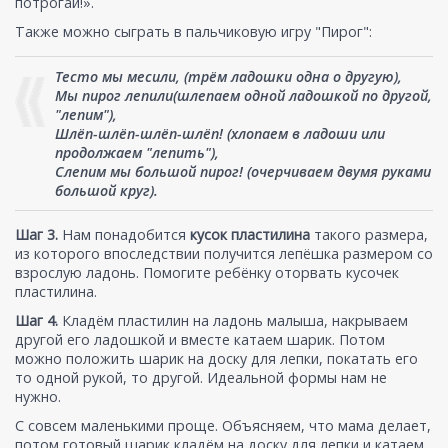
потрогай!».
Также можно сыграть в пальчиковую игру "Пирог":
Тесто мы месили, (трём ладошки одна о другую),
Мы пирог лепили(шлепаем одной ладошкой по другой,
"лепим"),
Шлёп-шлёп-шлёп-шлёп! (хлопаем в ладоши или
продолжаем "лепить"),
Слепим мы большой пирог! (очерчиваем двумя руками
большой круг).
Шаг 3.
Нам понадобится
кусок пластилина
такого размера,
из которого впоследствии получится лепёшка размером со
взрослую ладонь. Помогите ребёнку оторвать кусочек
пластилина.
Шаг 4.
Кладём пластилин на ладонь малыша, накрываем
другой его ладошкой и вместе катаем шарик. Потом
можно положить шарик на доску для лепки, покатать его
то одной рукой, то другой. Идеальной формы нам не
нужно.
С совсем маленькими проще. Объясняем, что мама делает,
потом готовый шарик кладём на доску для лепки и катаем