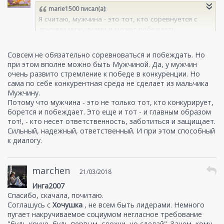
marie1500
писал(а):
Я считаю, мужчина - это тот, кто соревнуется с
другими мужчинами и может побеждать
самостоятельно. Поэтому думаю ребенка
достаточно занять каким-то занятием, где он
Совсем не обязательно соревноваться и побеждать. Но
будет находиться в конкурентной среде. Где ему
при этом вполне можно быть Мужчиной. Да, у мужчин
придется стремиться к победе. Вообщем, любой
очень развито стремление к победе в конкуренции. Но
спорт подходит, даже серьезные занятия
сама по себе конкурентная среда не сделает из мальчика
шахматами
Мужчину.
Потому что мужчина - это не только тот, кто конкурирует,
борется и побеждает. Это еще и тот - и главным образом
тот!, - кто несет ответственность, заботиться и защищает.
Сильный, надежный, ответственный. И при этом способный
к диалогу.
marchen
21/03/2018
Инга2007
Спасибо, скачала, почитаю.
Соглашусь с
Хочушка
, не всем быть лидерами. Немного
пугает накручиваемое социумом негласное требование
"будь круче, будь первым, сдохни, но сделай". Зачем, кому