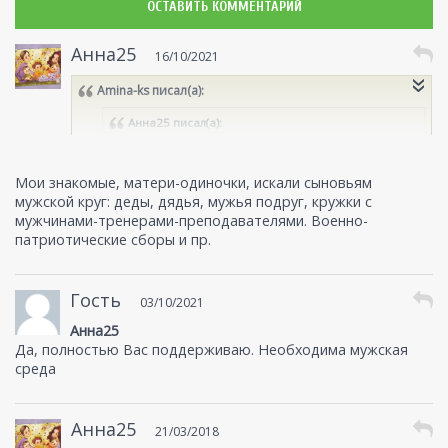
ОСТАВИТЬ КОММЕНТАРИЙ
Анна25
16/10/2021
Amina-ks
писал(а):
Анна25
писал(а):
Вот вроде и все правильно. Да только одного
нет: мужчину из сына может воспитать отец. Или
Мои знакомые, матери-одиночки, искали сыновьям
другой мужчина.
мужской круг: деды, дядья, мужья подруг, кружки с
мужчинами-тренерами-преподавателями. Военно-
Согласна на все 100. Считаю, что роль матери в
патриотические сборы и пр.
ВОСПИТАНИИ сильно переоценена. Причём не
только мальчиков, но и девочек. Но как быть
мамам-одиночкам....
Гость
03/10/2021
Анна25
Да, полностью Вас поддерживаю. Необходима мужская
среда
Анна25
21/03/2018