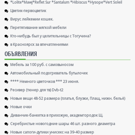
*Lolite*Mawj*Reflet Sur *Santalum *Hibiscus *Hysope*Vert Soleil
Цветик-первоцветик
Вирус лейкемии кошек.
Перетягивание мягкой мебели
Кто-нибудь был у целительницы с Тогучина?
в Красноярск за впечатлениями
ОБЪЯВЛЕНИЯ
Мебель за 100 руб. с самовыносом
Автомобильный подогреватель бутылочек
**** Немного цветочков *** 23 июня.
Ресивер (тюнер для тв) Dvb-t2
Новые вещи 48-52 размера (платья, блузки, Плащ, нижн. бельё)
Новые очки
Диванчик-банкетка в прихожую, академгородок Щ.
Серебристые новогодние шары 46 шт. разного диаметра
Новые сапоги-дутики унисекс на 39-40 размер