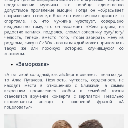
представлении мужчины это вообще единственно
допустимое проявление эмоций. Тогда он «сбрасывает
напряжение» в семье, в более оптимистичном варианте – в
спортзале. То, что мужчина чувствует, совершено
неадекватно тому, что он выражает: «Жена родила, на
радостях напился, подрался, сломал сопернику руку/ногу/
челюсть, теперь, вместо того, чтобы забирать жену из
роддома, сижу в СИЗО» - почти каждый может припомнить
такую же или похожую историю, случившуюся со
знакомым.
«Заморозка»
«А ты такой холодный, как айсберг в океане», - пела когда-
то Алла Пугачева. Нежность, чуткость, сердечность не
находят места в отношениях с близкими, а самым
искренним проявлением любви в семейной жизни
становится вручение конверта с зарплатой. Невольно
вспоминается анекдот с ключевой фразой «А
поцеловать?»