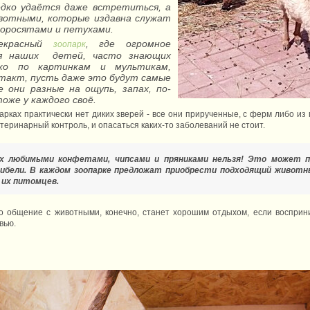
едко удаётся даже встретиться, а
вотными, которые издавна служат
 поросятами и петухами.
рекрасный
, где огромное
зоопарк
для наших детей, часто знающих
ко по картинкам и мультикам,
такт, пусть даже это будут самые
 они разные на ощупь, запах, по-
оже у каждого своё.
рках практически нет диких зверей - все они прирученные, с ферм либо из 
теринарный контроль, и опасаться каких-то заболеваний не стоит.
х любимыми конфетами, чипсами и пряниками нельзя! Это может п
гибели. В каждом зоопарке предложат приобрести подходящий животн
 их питомцев.
о общение с животными, конечно, станет хорошим отдыхом, если восприн
вью.