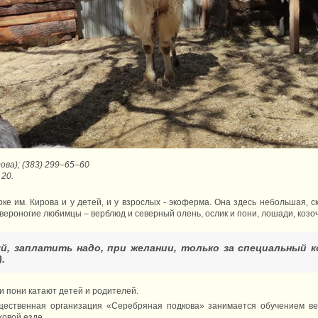
ова); (383) 299‒65‒60
 20.
е им. Кирова и у детей, и у взрослых - экоферма. Она здесь небольшая, ск
вероногие любимцы – верблюд и северный олень, ослик и пони, лошади, козоч
, заплатить надо, при желании, только за специальный к
.
и пони катают детей и родителей.
ественная организация «Серебряная подкова» занимается обучением вер
ховой езде.