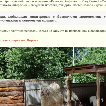
ов: Критский лабиринт и монумент «Истина», Амфитеатр, Сад Камней «Со
т что-то интересное – экскурсии, игротеки, концерты, мастер-классы и даже 
ть небольшая мини-ферма с домашними животными: коз
ини-пигами и северными оленями.
ормить и сфотографировать.
Только не кормите их принесенной с собой едой
ова» в парке им. Кирова