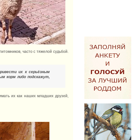
питомников, часто с тяжелой судьбой.
ривести их к серьёзным
ым корм либо подскажут,
имать их как наших младших друзей,