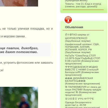
(Культурная жизнь)
Томаты - том 21 (Сад и огород
(семена, рассада, урожай))
Объявления
ь не только уличная площадка, но и
✌️🌞🤩ТАО-закупка от
 и морские свинки.
ШОЛПХЕЛПЕРА!💥
(Зарубежные покупки)
Ааафигенный шоппинг: США,
ГЕРМАНИЯ, АНГЛИЯ,
ще павлин, дикобраз,
ИСПАНИЯ, КОРЕЯ, РФ
даже дают потомство.
(Зарубежные покупки)
НаТаЛи *СимаЛенд СТОП
10.08*S-Style*СаДоВоД СТОП
9.08-стр2234 (Коммерческие
и, устроить фотосессию или заказать
предложения)
🌹🌹🌹ОДЕВАЕМСЯ МОДНО
ВМЕСТЕ С НАМИ! СтильнаЯ
ся!
БелоруссиЯ‼ (Коммерческие
предложения)
🪷🪷🪷 ДИЗАЙНЕРСКАЯ
БЕЛАРУСЬ🪷🪷🪷
(Коммерческие предложения)
🌺 ПАРФЮМЕРИЯ от люкса до
ниши РАСПИВ! Выкупы каждую
неделю! 🌺 (Коммерческие
предложения)
👗👕🩳👖👚 V*I*L*A*T*T*E
Одежда Безупречного
качества! р. 40-58
(Коммерческие предложения)