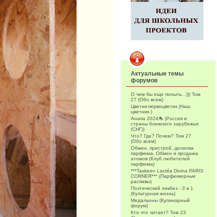
Актуальные темы
форумов
О чем бы еще поныть...))) Том
27 (Обо всем)
Цветик-первоцветик (Наш
цветник )
Анапа 2024🐬 (Россия и
страны ближнего зарубежья
(СНГ))
Что? Где? Почем? Том 27
(Обо всем)
Обмен, пристрой, делилка
парфюма. Обмен и продажа
атомов (Клуб любителей
парфюма)
***Taskeen Lactéa Divina PARIS
CORNER*** (Парфюмерные
распивы)
Поэтический ликбез - 3 в 1
(Культурная жизнь)
Медальоны (Кулинарный
форум)
Кто что читает? Том 23