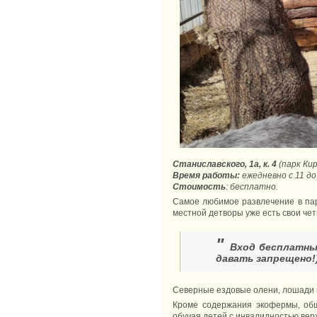
Станиславского, 1а, к. 4
(парк Кир
Время работы:
ежедневно с 11 до
Стоимость
: бесплатно.
Самое любимое развлечение в парк
местной детворы уже есть свои чет
"
Вход бесплатный
давать запрещено!)
Северные ездовые олени, лошади 
Кроме содержания экофермы, общ
обучая детей с инвалидностью вер