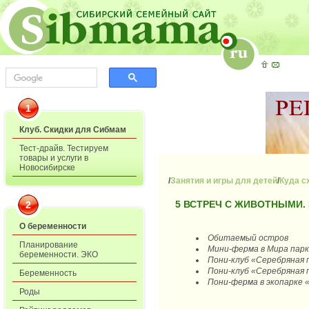
1
Клуб. Скидки для Сибмам
Тест-драйв. Тестируем
товары и услуги в
Новосибирске
/
Занятия и игры для детей
/
Куда с
5 ВСТРЕЧ С ЖИВОТНЫМИ.
2
О беременности
Обитаемый остров
Планирование
Мини-ферма в Мира пар
беременности. ЭКО
Пони-клуб «Серебряная п
Пони-клуб «Серебряная 
Беременность
Пони-ферма в экопарке 
Роды