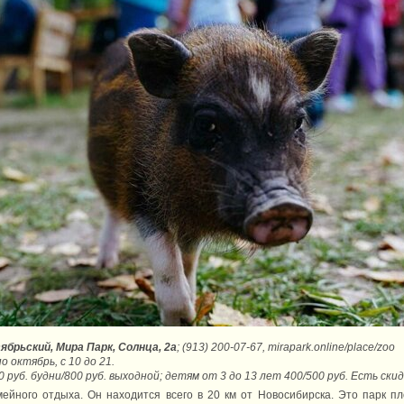
ябрьский, Мира Парк, Солнца, 2а
; (913) 200-07-67, mirapark.online/place/zoo
по октябрь, с 10 до 21.
00 руб. будни/800 руб. выходной; детям от 3 до 13 лет 400/500 руб. Есть скид
ейного отдыха. Он находится всего в 20 км от Новосибирска. Это парк пл