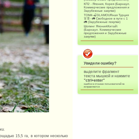
КП2 - Япония, Корея (Барнаул.
Коммерческие предложения и
Зарубежные закупки)
ТОМ4-🍒GLAMOURная Турция
👗👖- 🚛 Свободное в пути с 1
🚛 (Зарубежные покупки)
Шопинг Япония\Китай\
(Барнаул. Коммерческие
предложения и Зарубежные
закупки)
Увидели ошибку?
выделите фрагмент
текста мышкой и нажмите
"ctrl+enter"
ошибки в отзывах пользователей не
исправляются
ки.
ощадью 15,5 га, в котором несколько