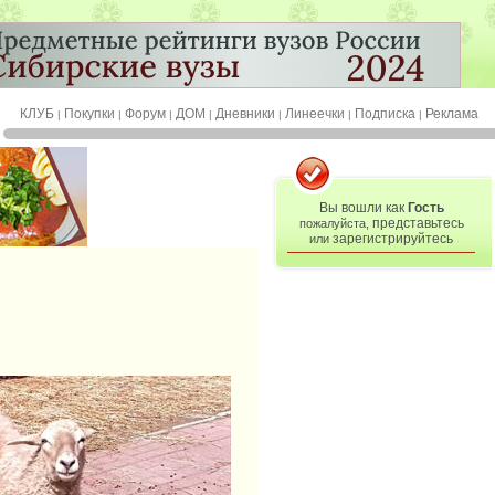
КЛУБ
Покупки
Форум
ДОМ
Дневники
Линеечки
Подписка
Реклама
|
|
|
|
|
|
|
Вы вошли как
Гость
представьтесь
пожалуйста,
зарегистрируйтесь
или