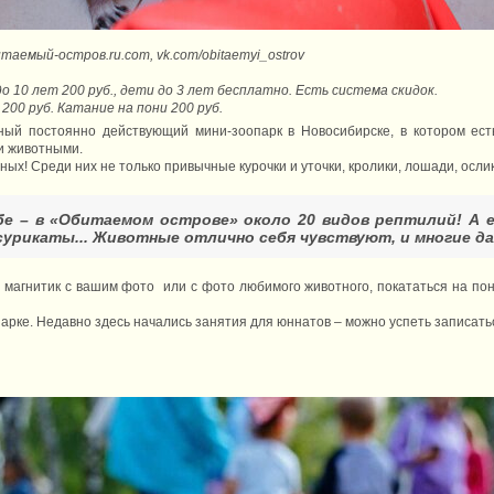
итаемый-остров.ru.com, vk.com/obitaemyi_ostrov
до 10 лет 200 руб., дети до 3 лет бесплатно. Есть система скидок.
 200 руб. Катание на пони 200 руб.
ный постоянно действующий мини-зоопарк в Новосибирске, в котором ест
ми животными.
ных! Среди них не только привычные курочки и уточки, кролики, лошади, ослик
е – в «Обитаемом острове» около 20 видов рептилий! А е
сурикаты... Животные отлично себя чувствуют, и многие 
магнитик с вашим фото или с фото любимого животного, покататься на пон
арке. Недавно здесь начались занятия для юннатов – можно успеть записать