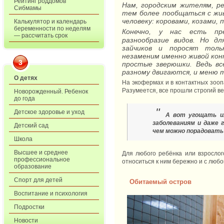
Рейтинг роддомов
Нам, городским жителям, р
Сибмамы
тем более пообщаться с жи
человеку: коровами, козами,
Калькулятор и календарь
беременности по неделям
Конечно, у нас есть п
— рассчитать срок
разнообразие видов. Но 
зайчиков и поросят толь
незаменим именно живой кон
3
простые зверюшки. Ведь все
разному двигаются, и меню т
О детях
На экофермах и в контактных зоопа
Разумеется, все прошли строгий ве
Новорожденный. Ребенок
до года
"
Детское здоровье и уход
А вот угощать и
заболеваниям и даже 
Детский сад
чем можно порадовать
Школа
Высшее и среднее
Для любого ребёнка или взрослог
профессиональное
относиться к ним бережно и с любо
образование
Спорт для детей
Обитаемый остров
Воспитание и психология
Подростки
Новости