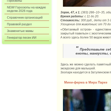
Гороскопы
NEW! Гороскопы на каждую
неделю 2026 года
Зорге, 47, к 1
; (383) 286‒10‒35, об
Время работы
: с 11 до 20.
Справочник организаций
Стоимость:
300 руб., дети от 3 
Правовой раздел
Угощение для животных
:
от 70 до
«Обитаемый остров» - единствен
Знаменитые мамы
закрытый павильон с экзотически
А всего здесь более 50 видов живот
Генератор песен ИИ
"
Представьте себ
еноты, мангусты, 
Здесь же можно сделать памятный 
экскурсию для малышей.
Зоопарк находится в Затулинском п
Мини-ферма в Мира Парке