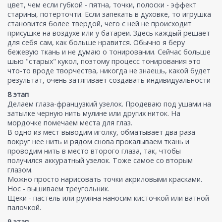
цвет, чем если губкой - пятна, точки, полоски - эффект
старины, потерточти. Если запекать в духовке, то игрушка
становится более твердой, чего с ней не происходит
присушке на воздухе или у батареи. Здесь каждый решает
для себя сам, как больше нравится. Обычно я беру
бежевую ткань и не думаю о тонировании. Сейчас больше
шью "старых" кукол, поэтому процесс тонирования это
что-то вроде творчества, никогда не знаешь, какой будет
результат, очень затягивает создавать индивидуальности
8 этап
Делаем глаза-французкий узелок. Продеваю под ушами на
затылке черную нить мулине или других ниток. На
мордочке помечаем места для глаз.
В одно из мест выводим иголку, обматывает два раза
вокруг нее нить и рядом снова прокалываем ткань и
проводим нить в место второго глаза, так, чтобы
получился аккуратный узелок. Тоже самое со вторым
глазом.
Можно просто нарисовать точки акриловыми красками.
Нос - вышиваем треугольник.
Щеки - пастель или румяна наносим кисточкой или ватной
палочкой.
9 этап