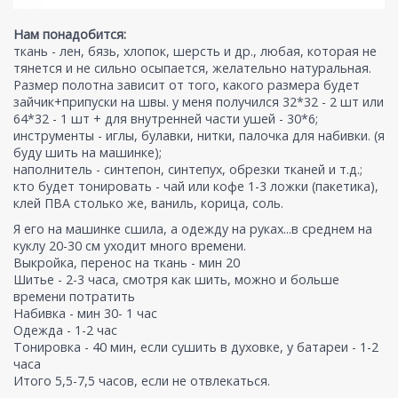
Нам понадобится:
ткань - лен, бязь, хлопок, шерсть и др., любая, которая не
тянется и не сильно осыпается, желательно натуральная.
Размер полотна зависит от того, какого размера будет
зайчик+припуски на швы. у меня получился 32*32 - 2 шт или
64*32 - 1 шт + для внутренней части ушей - 30*6;
инструменты - иглы, булавки, нитки, палочка для набивки. (я
буду шить на машинке);
наполнитель - синтепон, синтепух, обрезки тканей и т.д.;
кто будет тонировать - чай или кофе 1-3 ложки (пакетика),
клей ПВА столько же, ваниль, корица, соль.
Я его на машинке сшила, а одежду на руках...в среднем на
куклу 20-30 см уходит много времени.
Выкройка, перенос на ткань - мин 20
Шитье - 2-3 часа, смотря как шить, можно и больше
времени потратить
Набивка - мин 30- 1 час
Одежда - 1-2 час
Тонировка - 40 мин, если сушить в духовке, у батареи - 1-2
часа
Итого 5,5-7,5 часов, если не отвлекаться.