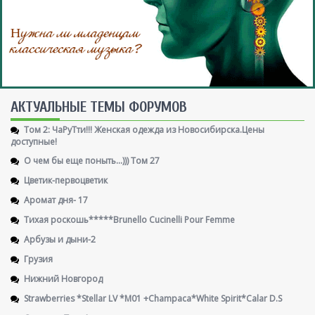
AКТУАЛЬНЫЕ ТЕМЫ ФОРУМОВ
Том 2: ЧаРуТти!!! Женская одежда из Новосибирска.Цены
доступные!
О чем бы еще поныть...))) Том 27
Цветик-первоцветик
Аромат дня- 17
Тихая роскошь*****Brunello Cucinelli Pour Femme
Арбузы и дыни-2
Грузия
Нижний Новгород
Strawberries *Stellar LV *M01 +Champaca*White Spirit*Calar D.S