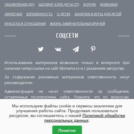
ОБЪЯВЛЕНИЯ (ДО)
ШОПИНГ КЛУБ (КП И СП)
ФОРУМ
ДНЕВНИКИ
ЛИНЕЕЧКИ
БЕРЕМЕННОСТЬ
О ДЕТЯХ
ЗАНЯТИЯ И ИГРЫ ДЛЯ ДЕТЕЙ
КРАСОТА И ОТНОШЕНИЯ
ЖИЗНЬ ЗАМЕЧАТЕЛЬНЫХ ВРАЧЕЙ
СОЦСЕТИ
Использование материалов возможно только в интернете при
наличии гиперссылки на сайт Sibmama.ru и с указанием авторства.
За содержание рекламных материалов ответственность несут
рекламодатели.
Администрация не несет ответственности за сообщения,
оставляемые посетителями сайта. Помните, что по вопросам,
касающимся здоровья, необходимо консультироваться с врачом.
Мы используем файлы cookie и сервисы аналитики для
улучшения работы сайта. Продолжая пользоваться
РЕКЛАМА
О ПРОЕКТЕ
КОНТАКТЫ
ресурсом, вы соглашаетесь с нашей
Политикой обработки
персональных данных
.
ПОЛИТИКА КОНФИДЕНЦИАЛЬНОСТИ
ВЕРСИЯ ДЛЯ КОМПЬЮТЕРА
Понятно