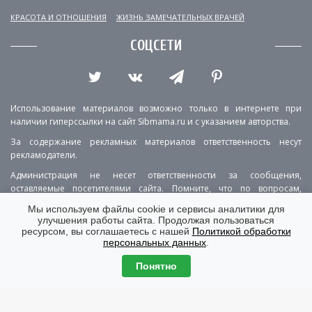
КРАСОТА И ОТНОШЕНИЯ
ЖИЗНЬ ЗАМЕЧАТЕЛЬНЫХ ВРАЧЕЙ
СОЦСЕТИ
Использование материалов возможно только в интернете при
наличии гиперссылки на сайт Sibmama.ru и с указанием авторства.
За содержание рекламных материалов ответственность несут
рекламодатели.
Администрация не несет ответственности за сообщения,
оставляемые посетителями сайта. Помните, что по вопросам,
касающимся здоровья, необходимо консультироваться с врачом.
Мы используем файлы cookie и сервисы аналитики для
улучшения работы сайта. Продолжая пользоваться
РЕКЛАМА
О ПРОЕКТЕ
КОНТАКТЫ
ресурсом, вы соглашаетесь с нашей
Политикой обработки
персональных данных
.
ПОЛИТИКА КОНФИДЕНЦИАЛЬНОСТИ
ВЕРСИЯ ДЛЯ КОМПЬЮТЕРА
Понятно
© Copyright 2001-2026 Sibmama.ru