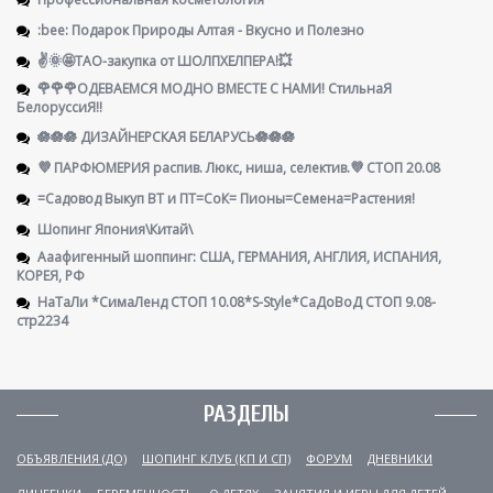
:bee: Подарок Природы Алтая - Вкусно и Полезно
✌️🌞🤩ТАО-закупка от ШОЛПХЕЛПЕРА!💥
🌹🌹🌹ОДЕВАЕМСЯ МОДНО ВМЕСТЕ С НАМИ! СтильнаЯ
БелоруссиЯ‼
🪷🪷🪷 ДИЗАЙНЕРСКАЯ БЕЛАРУСЬ🪷🪷🪷
💜 ПАРФЮМЕРИЯ распив. Люкс, ниша, селектив.💜 СТОП 20.08
=Садовод Выкуп ВТ и ПТ=СоК= Пионы=Семена=Растения!
Шопинг Япония\Китай\
Ааафигенный шоппинг: США, ГЕРМАНИЯ, АНГЛИЯ, ИСПАНИЯ,
КОРЕЯ, РФ
НаТаЛи *СимаЛенд СТОП 10.08*S-Style*СаДоВоД СТОП 9.08-
стр2234
РАЗДЕЛЫ
ОБЪЯВЛЕНИЯ (ДО)
ШОПИНГ КЛУБ (КП И СП)
ФОРУМ
ДНЕВНИКИ