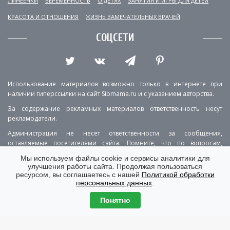
ЛИНЕЕЧКИ
БЕРЕМЕННОСТЬ
О ДЕТЯХ
ЗАНЯТИЯ И ИГРЫ ДЛЯ ДЕТЕЙ
КРАСОТА И ОТНОШЕНИЯ
ЖИЗНЬ ЗАМЕЧАТЕЛЬНЫХ ВРАЧЕЙ
СОЦСЕТИ
Использование материалов возможно только в интернете при
наличии гиперссылки на сайт Sibmama.ru и с указанием авторства.
За содержание рекламных материалов ответственность несут
рекламодатели.
Администрация не несет ответственности за сообщения,
оставляемые посетителями сайта. Помните, что по вопросам,
касающимся здоровья, необходимо консультироваться с врачом.
Мы используем файлы cookie и сервисы аналитики для
улучшения работы сайта. Продолжая пользоваться
РЕКЛАМА
О ПРОЕКТЕ
КОНТАКТЫ
ресурсом, вы соглашаетесь с нашей
Политикой обработки
персональных данных
.
ПОЛИТИКА КОНФИДЕНЦИАЛЬНОСТИ
ВЕРСИЯ ДЛЯ КОМПЬЮТЕРА
Понятно
© Copyright 2001-2026 Sibmama.ru