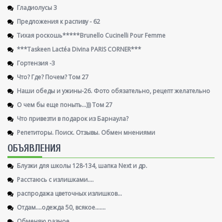
Гладиолусы 3
Предложения к распиву - 62
Тихая роскошь*****Brunello Cucinelli Pour Femme
***Taskeen Lactéa Divina PARIS CORNER***
Гортензия -3
Что? Где? Почем? Том 27
Наши обеды и ужины-26. Фото обязательно, рецепт желательно
О чем бы еще поныть...))) Том 27
Что привезти в подарок из Барнаула?
Репетиторы. Поиск. Отзывы. Обмен мнениями
ОБЪЯВЛЕНИЯ
Блузки для школы 128-134, шапка Next и др.
Расстаюсь с излишками....
распродажа цветочных излишков...
Отдам....одежда 50, всякое.......
Обменяю разное...