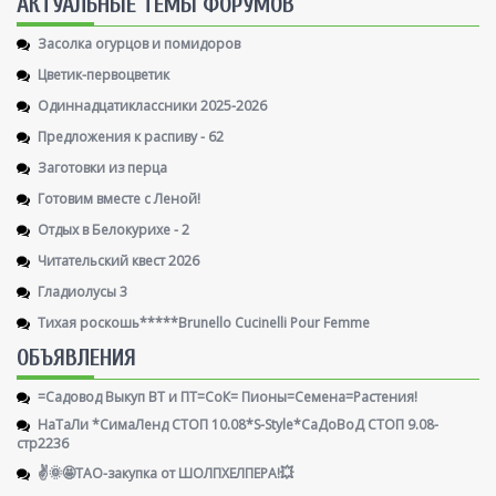
AКТУАЛЬНЫЕ ТЕМЫ ФОРУМОВ
Засолка огурцов и помидоров
Цветик-первоцветик
Одиннадцатиклассники 2025-2026
Предложения к распиву - 62
Заготовки из перца
Готовим вместе с Леной!
Отдых в Белокурихе - 2
Читательский квест 2026
Гладиолусы 3
Тихая роскошь*****Brunello Cucinelli Pour Femme
ОБЪЯВЛЕНИЯ
=Садовод Выкуп ВТ и ПТ=СоК= Пионы=Семена=Растения!
НаТаЛи *СимаЛенд СТОП 10.08*S-Style*СаДоВоД СТОП 9.08-
стр2236
✌️🌞🤩ТАО-закупка от ШОЛПХЕЛПЕРА!💥