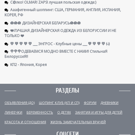
С@лко! OLMAR! ZAPS! лучшая польская одежда:)
Ааафигенный шоппинг: США, ГЕРМАНИЯ, АНГЛИЯ, ИСПАНИЯ,
КОРЕЯ, РФ
🪷🪷🪷 ДИЗАЙНЕРСКАЯ БЕЛАРУСЬ🪷🪷🪷
❤️ЛУЧШАЯ ДИЗАЙНЕРСКАЯ ОДЕЖДА ИЗ БЕЛОРУССИИ И НЕ
ТОЛЬКО ❤️
💛 💚 💛 💚 💛 ___ ЭНГРОС - Клубные цены ___ 💚 💛 💚 💛 ㈏
🌹🌹🌹ОДЕВАЕМСЯ МОДНО ВМЕСТЕ С НАМИ! СтильнаЯ
БелоруссиЯ‼
КП2 - Япония, Корея
РАЗДЕЛЫ
ОБЪЯВЛЕНИЯ (ДО)
ШОПИНГ КЛУБ (КП И СП)
ФОРУМ
ДНЕВНИКИ
ЛИНЕЕЧКИ
БЕРЕМЕННОСТЬ
О ДЕТЯХ
ЗАНЯТИЯ И ИГРЫ ДЛЯ ДЕТЕЙ
КРАСОТА И ОТНОШЕНИЯ
ЖИЗНЬ ЗАМЕЧАТЕЛЬНЫХ ВРАЧЕЙ
СОЦСЕТИ