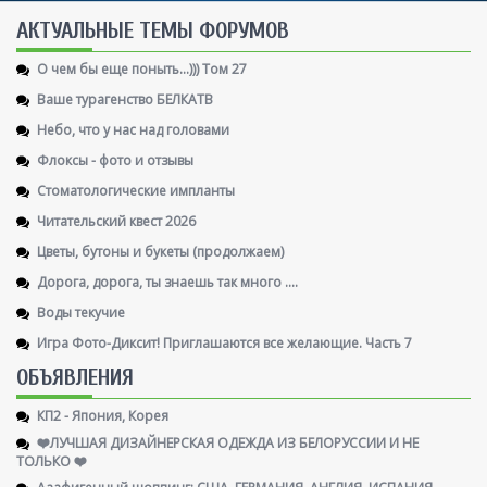
AКТУАЛЬНЫЕ ТЕМЫ ФОРУМОВ
О чем бы еще поныть...))) Том 27
Ваше турагенство БЕЛКАТВ
Небо, что у нас над головами
Флоксы - фото и отзывы
Стоматологические импланты
Читательский квест 2026
Цветы, бутоны и букеты (продолжаем)
Дорога, дорога, ты знаешь так много ....
Воды текучие
Игра Фото-Диксит! Приглашаются все желающие. Часть 7
ОБЪЯВЛЕНИЯ
КП2 - Япония, Корея
❤️ЛУЧШАЯ ДИЗАЙНЕРСКАЯ ОДЕЖДА ИЗ БЕЛОРУССИИ И НЕ
ТОЛЬКО ❤️
Ааафигенный шоппинг: США, ГЕРМАНИЯ, АНГЛИЯ, ИСПАНИЯ,