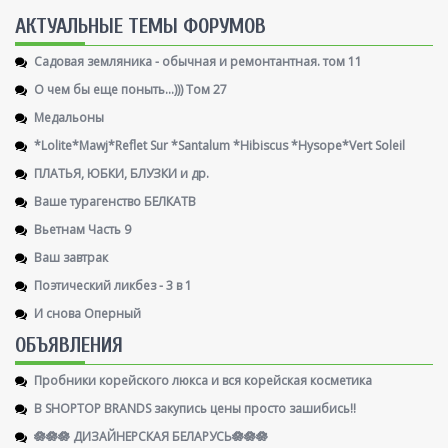
AКТУАЛЬНЫЕ ТЕМЫ ФОРУМОВ
Садовая земляника - обычная и ремонтантная. том 11
О чем бы еще поныть...))) Том 27
Медальоны
*Lolite*Mawj*Reflet Sur *Santalum *Hibiscus *Hysope*Vert Soleil
ПЛАТЬЯ, ЮБКИ, БЛУЗКИ и др.
Ваше турагенство БЕЛКАТВ
Вьетнам Часть 9
Ваш завтрак
Поэтический ликбез - 3 в 1
И снова Оперный
ОБЪЯВЛЕНИЯ
Пробники корейского люкса и вся корейская косметика
В SHOPTOP BRANDS закупись цены просто зашибись!!
🪷🪷🪷 ДИЗАЙНЕРСКАЯ БЕЛАРУСЬ🪷🪷🪷