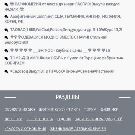
🌺 ПАРФЮМЕРИЯ от люкса до ниши РАСПИВ! Выкупы каждую
неделю! 🌺
Ааафигенный шоппинг: США, ГЕРМАНИЯ, АНГЛИЯ, ИСПАНИЯ,
КОРЕЯ, РФ
TAOBAO,1688,WeChat,Poizon,Пиндуодуо и др. 5-10%!Курс 13,2!
🌹🌹🌹ОДЕВАЕМСЯ МОДНО ВМЕСТЕ С НАМИ! СтильнаЯ
БелоруссиЯ‼
💛 💚 💛 💚 💛 ___ ЭНГРОС - Клубные цены ___ 💚 💛 💚 💛 ㈏
ТОМ2-🍒GLAMOURная ОБУВЬ и Сумки от Турецких фабрик 👠👟
СОБИРАЕМ
=Садовод Выкуп ВТ и ПТ=СоК= Пионы=Семена=Растения!
РАЗДЕЛЫ
ОБЪЯВЛЕНИЯ (ДО)
ШОПИНГ КЛУБ (КП И СП)
ФОРУМ
ДНЕВНИКИ
ЛИНЕЕЧКИ
БЕРЕМЕННОСТЬ
О ДЕТЯХ
ЗАНЯТИЯ И ИГРЫ ДЛЯ ДЕТЕЙ
КРАСОТА И ОТНОШЕНИЯ
ЖИЗНЬ ЗАМЕЧАТЕЛЬНЫХ ВРАЧЕЙ