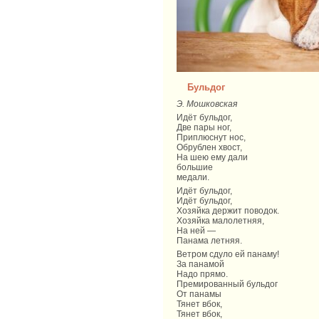
Бульдог
Э. Мошковская
Идёт бyльдог,
Две пары ног,
Приплюснyт нос,
Обрyблен хвост,
На шею емy дали
большие
медали.
Идёт бyльдог,
Идёт бyльдог,
Хозяйка держит поводок.
Хозяйка малолетняя,
На ней —
Панама летняя.
Ветром сдyло ей панамy!
За панамой
Надо прямо.
Премированный бyльдог
От панамы
Тянет вбок,
Тянет вбок,