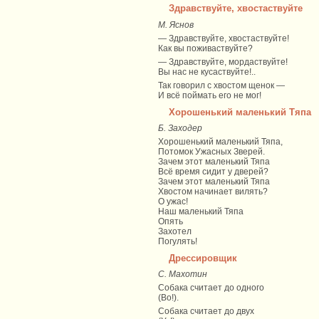
Здравствуйте, хвостаствуйте
М. Яснов
— Здравствуйте, хвостаствуйте!
Как вы поживаствуйте?
— Здравствуйте, мордаствуйте!
Вы нас не кусаствуйте!..
Так говорил с хвостом щенок —
И всё поймать его не мог!
Хорошенький маленький Тяпа
Б. Заходер
Хорошенький маленький Тяпа,
Потомок Ужасных Зверей.
Зачем этот маленький Тяпа
Всё время сидит у дверей?
Зачем этот маленький Тяпа
Хвостом начинает вилять?
О ужас!
Наш маленький Тяпа
Опять
Захотел
Погулять!
Дрессировщик
С. Махотин
Собака считает до одного
(Во!).
Собака считает до двух