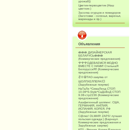
урожай))
Цветик-первоцветик (Наш
цветник )
Засолка огурцов и помидоров
(Заготовки - соленья, варенья,
маринады и пр.)
Объявления
🪷🪷🪷 ДИЗАЙНЕРСКАЯ
БЕЛАРУСЬ🪷🪷🪷
(Коммерческие предложения)
🌹🌹🌹ОДЕВАЕМСЯ МОДНО
ВМЕСТЕ С НАМИ! СтильнаЯ
БелоруссиЯ‼ (Коммерческие
предложения)
✌️🌞🤩ТАО-закупка от
ШОЛПХЕЛПЕРА!💥
(Зарубежные покупки)
НаТаЛи *СимаЛенд СТОП
10.08*S-Style*СаДоВоД СТОП
9.08-стр2236 (Коммерческие
предложения)
Ааафигенный шоппинг: США,
ГЕРМАНИЯ, АНГЛИЯ,
ИСПАНИЯ, КОРЕЯ, РФ
(Зарубежные покупки)
С@лко! OLMAR! ZAPS! лучшая
польская одежда:) (Барнаул.
Коммерческие предложения и
Зарубежные закупки)
КП2 - Япония, Корея (Барнаул.