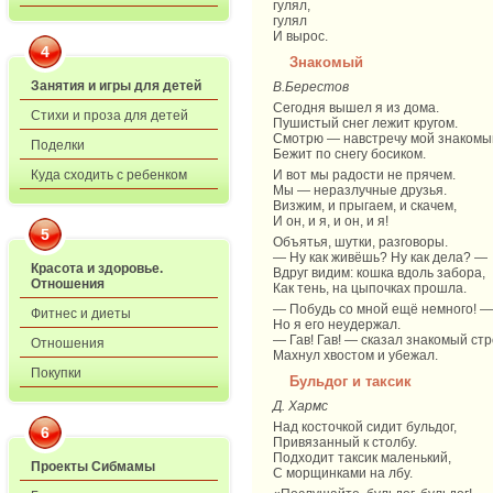
гулял,
гулял
И вырос.
4
Знакомый
Занятия и игры для детей
В.Берестов
Сегодня вышел я из дома.
Стихи и проза для детей
Пушистый снег лежит кругом.
Смотрю — навстречу мой знакомы
Поделки
Бежит по снегу босиком.
Куда сходить с ребенком
И вот мы радости не прячем.
Мы — неразлучные друзья.
Визжим, и прыгаем, и скачем,
И он, и я, и он, и я!
5
Объятья, шутки, разговоры.
— Ну как живёшь? Ну как дела? —
Красота и здоровье.
Вдруг видим: кошка вдоль забора,
Отношения
Как тень, на цыпочках прошла.
— Побудь со мной ещё немного! —
Фитнес и диеты
Но я его неудержал.
— Гав! Гав! — сказал знакомый стр
Отношения
Махнул хвостом и убежал.
Покупки
Бульдог и таксик
Д. Хармс
Над косточкой сидит бульдог,
6
Привязанный к столбу.
Подходит таксик маленький,
Проекты Сибмамы
С морщинками на лбу.