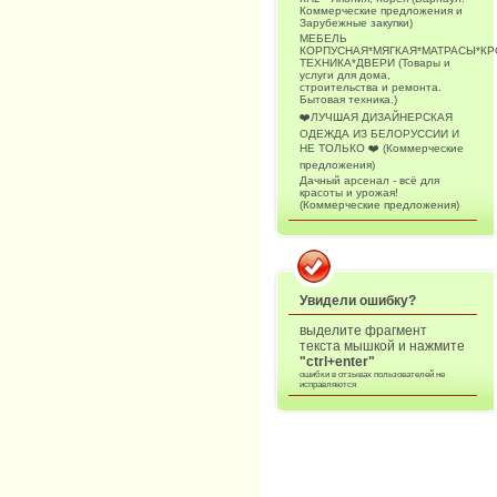
Коммерческие предложения и
Зарубежные закупки)
МЕБЕЛЬ
КОРПУСНАЯ*МЯГКАЯ*МАТРАСЫ*К
ТЕХНИКА*ДВЕРИ (Товары и
услуги для дома,
строительства и ремонта.
Бытовая техника.)
❤️ЛУЧШАЯ ДИЗАЙНЕРСКАЯ
ОДЕЖДА ИЗ БЕЛОРУССИИ И
НЕ ТОЛЬКО ❤️ (Коммерческие
предложения)
Дачный арсенал - всё для
красоты и урожая!
(Коммерческие предложения)
Увидели ошибку?
выделите фрагмент
текста мышкой и нажмите
"ctrl+enter"
ошибки в отзывах пользователей не
исправляются