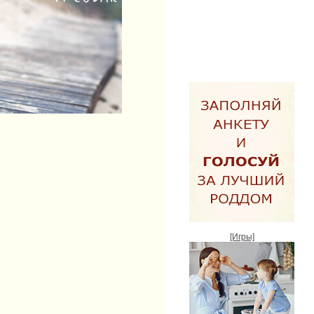
[Игры]