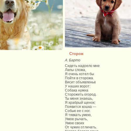
Сторож
А. Барто
Сидеть надоело мне
Лапы сложа,
Я очень хотел бы
Пойти в сторожа.
Висит объявленье
У наших ворот:
Собака нужна
Сторожить огород.
Ты меня знаешь,
Я храбрый щенок:
Появится кошка —
Собью ее с ног.
Я тявкать умею,
Умею рычать,
Умею своих
От чужих отличать.