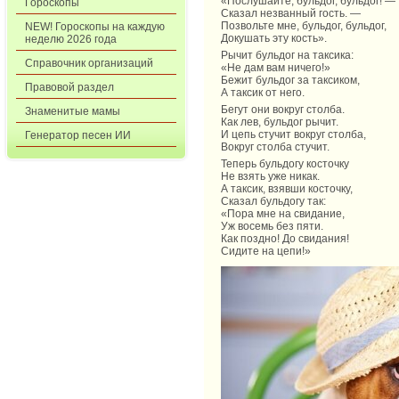
«Послушайте, бульдог, бульдог! —
Гороскопы
Сказал незванный гость. —
Позвольте мне, бульдог, бульдог,
NEW! Гороскопы на каждую
Докушать эту кость».
неделю 2026 года
Рычит бульдог на таксика:
Справочник организаций
«Не дам вам ничего!»
Бежит бульдог за таксиком,
Правовой раздел
А таксик от него.
Бегут они вокруг столба.
Знаменитые мамы
Как лев, бульдог рычит.
И цепь стучит вокруг столба,
Генератор песен ИИ
Вокруг столба стучит.
Теперь бульдогу косточку
Не взять уже никак.
А таксик, взявши косточку,
Сказал бульдогу так:
«Пора мне на свидание,
Уж восемь без пяти.
Как поздно! До свидания!
Сидите на цепи!»