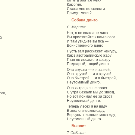
Котята боятся меня
Как огня.
Скажи мне по совести:
Примут меня?
Собака динго
С. Маршак
Нет, я не волк и не лиса.
Вы приезжайте к нам в леса,
й
И там увидите вы пса —
Воинственного динго.
Пусть вам расскажет кенгуру,
Как в австралийскую жару
Гнал по лесам его сестру
Поджарый, тощий динго.
Она в кусты — и я за ней,
Она в ручей — и я в ручей,
Она быстрей — и я быстрей,
Неутомимый динго.
Она хитра, и я не прост.
С утра бежали мы до звезд,
ого,
Но вот поймал ее за хвост
Неумолимый динго.
Теперь у всех я на виду
В зоологическом саду,
Верчусь волчком и мяса жду,
Неугомонный динго.
Бывает
Т. Собакин