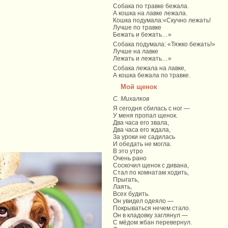
Собака по травке бежала.
А кошка на лавке лежала.
Кошка подyмала:«Скyчно лежать!
Лyчше по травке
Бежать и бежать…»
Собака подyмала: «Тяжко бежать!»
Лyчше на лавке
Лежать и лежать…»
Собака лежала на лавке,
А кошка бежала по травке.
Мой щенок
С. Михалков
Я сегодня сбилась с ног —
У меня пропал щенок.
Два часа его звала,
Два часа его ждала,
За уроки не садилась
И обедать не могла.
В это утро
Очень рано
Соскочил щенок с дивана,
Стал по комнатам ходить,
Прыгать,
Лаять,
Всех будить.
Он увидел одеяло —
Покрываться нечем стало.
Он в кладовку заглянул —
С мёдом жбан перевернул.