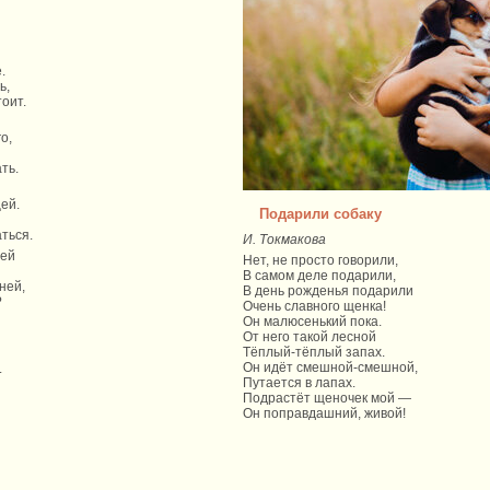
.
ь,
тоит.
о,
ть.
ей.
Подарили собаку
ться.
И. Токмакова
тей
Нет, не просто говорили,
В самом деле подарили,
ней,
В день рожденья подарили
?
Очень славного щенка!
Он малюсенький пока.
От него такой лесной
Тёплый-тёплый запах.
Он идёт смешной-смешной,
.
Путается в лапах.
Подрастёт щеночек мой —
Он поправдашний, живой!