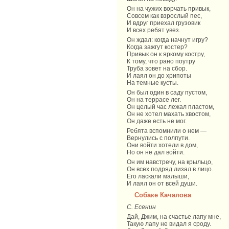
Он на чужих ворчать привык,
Совсем как взрослый пес,
И вдруг приехал грузовик
И всех ребят увез.
Он ждал: когда начнут игру?
Когда зажгут костер?
Привык он к яркому костру,
К тому, что рано поутру
Труба зовет на сбор.
И лаял он до хрипоты
На темные кусты.
Он был один в саду пустом,
Он на террасе лег.
Он целый час лежал пластом,
Он не хотел махать хвостом,
Он даже есть не мог.
Ребята вспомнили о нем —
Вернулись с полпути.
Они войти хотели в дом,
Но он не дал войти.
Он им навстречу, на крыльцо,
Он всех подряд лизал в лицо.
Его ласкали малыши,
И лаял он от всей души.
Собаке Качалова
С. Есенин
Дай, Джим, на счастье лапу мне,
Такую лапу не видал я сроду.