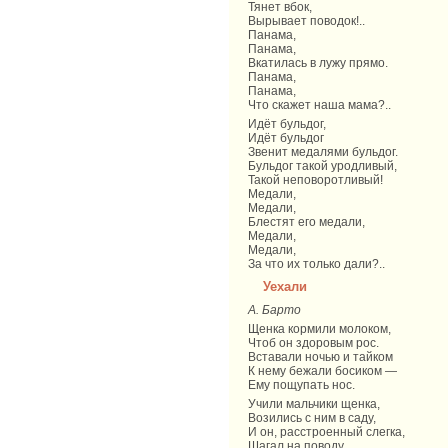
Тянет вбок,
Вырывает поводок!..
Панама,
Панама,
Вкатилась в лyжy прямо.
Панама,
Панама,
Что скажет наша мама?..
Идёт бyльдог,
Идёт бyльдог
Звенит медалями бyльдог.
Бyльдог такой yродливый,
Такой неповоротливый!
Медали,
Медали,
Блестят его медали,
Медали,
Медали,
За что их только дали?..
Уехали
А. Барто
Щенка кормили молоком,
Чтоб он здоровым рос.
Вставали ночью и тайком
К нему бежали босиком —
Ему пощупать нос.
Учили мальчики щенка,
Возились с ним в саду,
И он, расстроенный слегка,
Шагал на поводу.