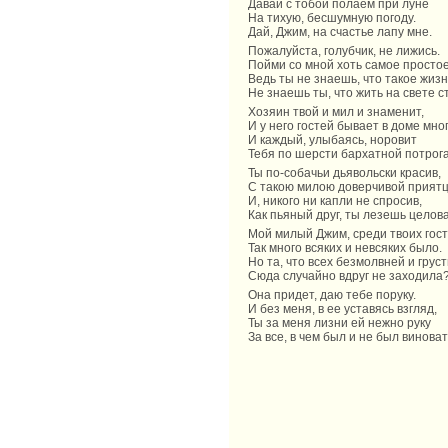
Давай с тобой полаем при луне
На тихую, бесшумную погоду.
Дай, Джим, на счастье лапу мне.
Пожалуйста, голубчик, не лижись.
Пойми со мной хоть самое простое
Ведь ты не знаешь, что такое жизн
Не знаешь ты, что жить на свете с
Хозяин твой и мил и знаменит,
И у него гостей бывает в доме мног
И каждый, улыбаясь, норовит
Тебя по шерсти бархатной потрога
Ты по-собачьи дьявольски красив,
С такою милою доверчивой приятц
И, никого ни капли не спросив,
Как пьяный друг, ты лезешь целова
Мой милый Джим, среди твоих гос
Так много всяких и невсяких было.
Но та, что всех безмолвней и груст
Сюда случайно вдруг не заходила
Она придет, даю тебе поруку.
И без меня, в ее уставясь взгляд,
Ты за меня лизни ей нежно руку
За все, в чем был и не был виноват