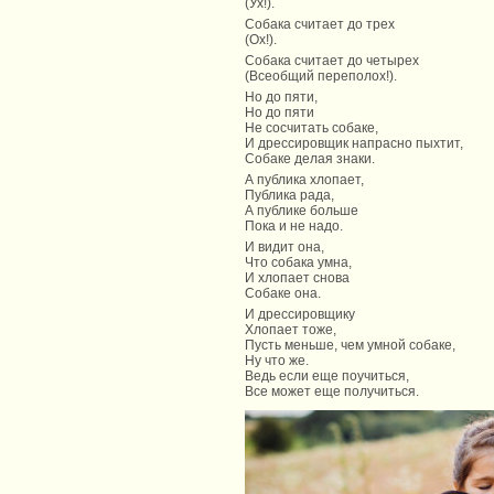
(Ух!).
Собака считает до трех
(Ох!).
Собака считает до четырех
(Всеобщий переполох!).
Но до пяти,
Но до пяти
Не сосчитать собаке,
И дрессировщик напрасно пыхтит,
Собаке делая знаки.
А публика хлопает,
Публика рада,
А публике больше
Пока и не надо.
И видит она,
Что собака умна,
И хлопает снова
Собаке она.
И дрессировщику
Хлопает тоже,
Пусть меньше, чем умной собаке,
Ну что же.
Ведь если еще поучиться,
Все может еще получиться.