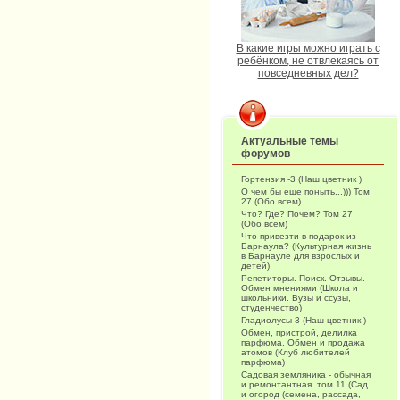
В какие игры можно играть с
ребёнком, не отвлекаясь от
повседневных дел?
Актуальные темы
форумов
Гортензия -3 (Наш цветник )
О чем бы еще поныть...))) Том
27 (Обо всем)
Что? Где? Почем? Том 27
(Обо всем)
Что привезти в подарок из
Барнаула? (Культурная жизнь
в Барнауле для взрослых и
детей)
Репетиторы. Поиск. Отзывы.
Обмен мнениями (Школа и
школьники. Вузы и ссузы,
студенчество)
Гладиолусы 3 (Наш цветник )
Обмен, пристрой, делилка
парфюма. Обмен и продажа
атомов (Клуб любителей
парфюма)
Садовая земляника - обычная
и ремонтантная. том 11 (Сад
и огород (семена, рассада,