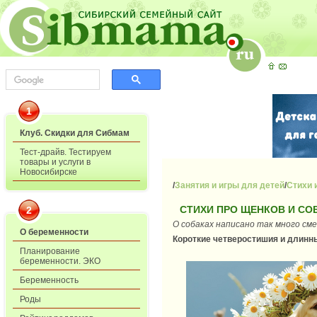
1
Клуб. Скидки для Сибмам
Тест-драйв. Тестируем
товары и услуги в
Новосибирске
/
Занятия и игры для детей
/
Стихи 
СТИХИ ПРО ЩЕНКОВ И СО
2
О собаках написано так много см
О беременности
Короткие четверостишия и длинны
Планирование
беременности. ЭКО
Беременность
Роды