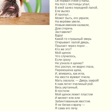
Он порвал стихи у папы,
На пол с лестницы упал,
В клей залез передней лапой,
Еле вылез
И пропал…
Может быть, его украли,
На верёвке увели,
Новым именем назвали,
Дом стеречь
Заставили?
Вдруг
Какой-то страшный зверь
Открывает лапой дверь,
Прыгает через порог…
Кто же это?
Мой щенок.
Что случилось,
Если сразу
Не узнала я щенка?
Нос распух, не видно глаза,
Перекошена щека,
И, впиваясь, как игла,
На хвосте жужжит пчела.
Мать сказала: — Дверь закрой!
К нам летит пчелиный рой.
Весь укутанный,
В постели
Мой щенок лежит пластом
И виляет еле-еле
Забинтованным хвостом.
Я не бегаю к врачу —
Я сама его лечу.