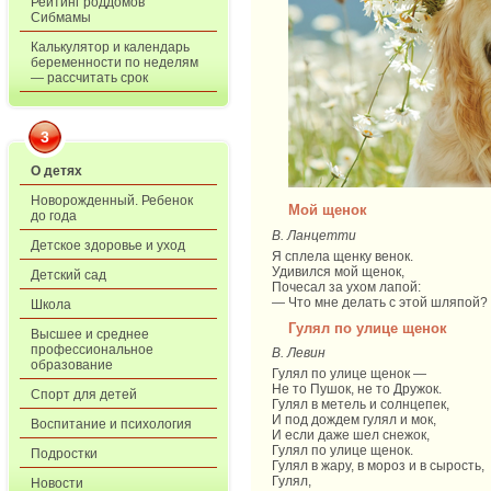
Рейтинг роддомов
Сибмамы
Калькулятор и календарь
беременности по неделям
— рассчитать срок
3
О детях
Новорожденный. Ребенок
Мой щенок
до года
В. Ланцетти
Детское здоровье и уход
Я сплела щенку венок.
Удивился мой щенок,
Детский сад
Почесал за ухом лапой:
— Что мне делать с этой шляпой?
Школа
Гулял по улице щенок
Высшее и среднее
профессиональное
В. Левин
образование
Гулял по улице щенок —
Не то Пушок, не то Дружок.
Спорт для детей
Гулял в метель и солнцепек,
И под дождем гулял и мок,
Воспитание и психология
И если даже шел снежок,
Гулял по улице щенок.
Подростки
Гулял в жару, в мороз и в сырость,
Гулял,
Новости