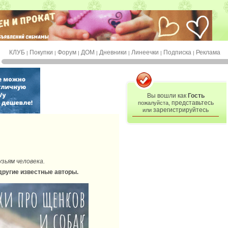
КЛУБ
Покупки
Форум
ДОМ
Дневники
Линеечки
Подписка
Реклама
|
|
|
|
|
|
|
Вы вошли как
Гость
представьтесь
пожалуйста,
зарегистрируйтесь
или
зьям человека.
 другие известные авторы.