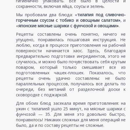
гигиенично упаковать. Все было в целости и
сохранности, включая яйца, соусы и зелень.
Мы пробовали два блюда: «
тилапия под сливочно-
горчичным соусом с тобико и овощным салатом»
, и
«
японские мясные шарики с фунчозой и овощами»
.
Рецепты составлены очень понятно, ничего не
упущено, понравилась пошаговая инструкция. Не
люблю, когда в процессе приготовления на рабочей
поверхности начинается хаос. Здесь, благодаря
предварительно подготовке ингредиентов, этого не
случилось, и можно было почувствовать себя крутым
поваром, который только смешивает все из
подготовленных чашек-плошек. Показалось, что
рецепты очень удачно составлены: не было
параллельных процессов, получалось все делать по
очереди, без метаний от разделочной доски к
сковородке с поджаркой.
Для обоих блюд засекала время приготовления: на
ужин с тилапией ушло 25 минут, на мясные шарики с
фунчозой — 35. Для меня это довольно быстро,
понравилось! Никаких сложных для меня операций не
было, да и по составу рецепты не сложные.