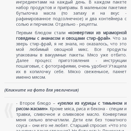
ингредиентами на каждый день. В каждом пакете
набор продуктов и приправы. В маленьком пакетике
бутылочка масла (по запаху и на вкус -
рафинированное подсолнечное) и два контейнера с
солью и перчиком. Отдельно - рецепты.
Первым блюдом стали
«конвертики из мраморной
говядины с ананасом и овощами стир-фрай»
. Что за
зверь стир-фрай, я не знала, но оказалось, что это
мой любимый овощной микс. Все продукты
упакованы в вакуумные пакеты. Мясо уже отбито.
Далее процесс приготовления - инструкции
пошаговые, с фотографиями, очень удобно! Утащила
их в копилочку себе. Мяско свеженькое, пахнет
именно мясом.
(Кликните на фото для увеличения)
- Второе блюдо –
«узелки из курицы с тимьяном и
рисом-жасмин»
. Кроме мяса, риса и бекона - специи и
травки, сливочное и оливковое масло. Конвертики
меня сильно впечатлили. Дети ели без томатного
соуса – они его не любят. Старший спросил: «Что это
за курица такая странная? Не буду есть!» Понюхал и...