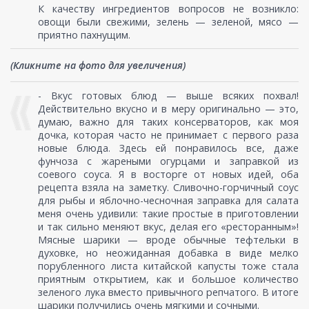
К качеству ингредиентов вопросов не возникло:
овощи были свежими, зелень — зеленой, мясо —
приятно пахнущим.
(Кликните на фото для увеличения)
- Вкус готовых блюд — выше всяких похвал!
Действительно вкусно и в меру оригинально — это,
думаю, важно для таких консерваторов, как моя
дочка, которая часто не принимает с первого раза
новые блюда. Здесь ей понравилось все, даже
фунчоза с жареными огурцами и заправкой из
соевого соуса. Я в восторге от новых идей, оба
рецепта взяла на заметку. Сливочно-горчичный соус
для рыбы и яблочно-чесночная заправка для салата
меня очень удивили: такие простые в приготовлении
и так сильно меняют вкус, делая его «ресторанным»!
Мясные шарики — вроде обычные тефтельки в
духовке, но неожиданная добавка в виде мелко
порубленного листа китайской капусты тоже стала
приятным открытием, как и большое количество
зеленого лука вместо привычного репчатого. В итоге
шарики получились очень мягкими и сочными.