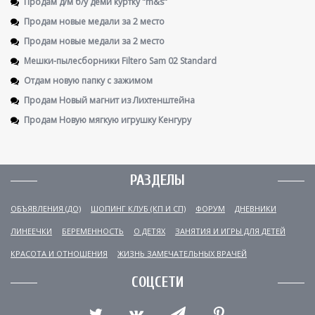
Продам д/м б/у деми куртку "m&s"
Продам новые медали за 2 место
Продам новые медали за 2 место
Мешки-пылесборники Filtero Sam 02 Standard
Отдам новую папку с зажимом
Продам Новый магнит из Лихтенштейна
Продам Новую мягкую игрушку Кенгуру
РАЗДЕЛЫ
ОБЪЯВЛЕНИЯ (ДО)
ШОПИНГ КЛУБ (КП И СП)
ФОРУМ
ДНЕВНИКИ
ЛИНЕЕЧКИ
БЕРЕМЕННОСТЬ
О ДЕТЯХ
ЗАНЯТИЯ И ИГРЫ ДЛЯ ДЕТЕЙ
КРАСОТА И ОТНОШЕНИЯ
ЖИЗНЬ ЗАМЕЧАТЕЛЬНЫХ ВРАЧЕЙ
СОЦСЕТИ