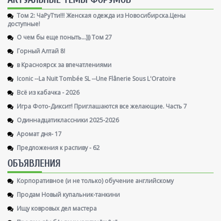
Том 2: ЧаРуТти!!! Женская одежда из Новосибирска.Цены
доступные!
О чем бы еще поныть...))) Том 27
Горный Алтай 8!
в Красноярск за впечатлениями
Iconic --La Nuit Tombée SL --Une Flânerie Sous L'Oratoire
Всё из кабачка - 2026
Игра Фото-Диксит! Приглашаются все желающие. Часть 7
Одиннадцатиклассники 2025-2026
Аромат дня- 17
Предложения к распиву - 62
ОБЪЯВЛЕНИЯ
Корпоративное (и не только) обучение английскому
Продам Новый купальник-танкини
Ищу ковровых дел мастера