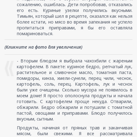
сожалению, ошиблась. Дети попробовав, отказались
его есть. Куриные узелки получились вкусными.
Тимьян, который шел в рецепте, оказался как нельзя
более кстати, но мясо во время запекания не успело
пропитаться приправами, я бы его оставляла
помариноваться.
(Кликните на фото для увеличения)
- Вторым блюдом я выбрала чахохбили с жареным
картофелем. В пакете: куриное бедро, репчатый лук,
растительное и сливочное масло, томатная паста,
помидоры, кинза, хмели-сунели, перец чили, чеснок,
картофель, соль, перец. Картофель, лук и чеснок
были уже очищены. Сколько мусора не появилось в
моем доме! Я просто ополоснула продукты и начала
готовить. С картофелем проще некуда. Отварили,
обжарили. Бедро обжарили и потушили с томатной
пастой, овощами и приправами. Блюдо получилось
вкусным, сытным.
Продукты, начиная от пряных трав и заканчивая
мясом, были свежими. Я все рассматривала