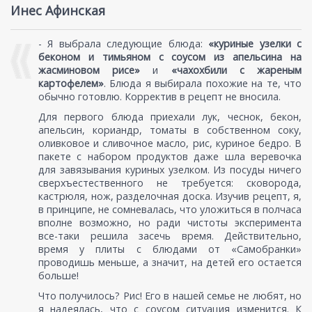
Инес Афинская
- Я выбрала следующие блюда:
«куриные узелки с
беконом и тимьяном с соусом из апельсина на
жасминовом рисе»
и
«чахохбили с жареным
картофелем»
. Блюда я выбирала похожие на те, что
обычно готовлю. Корректив в рецепт не вносила.
Для первого блюда приехали лук, чеснок, бекон,
апельсин, кориандр, томаты в собственном соку,
оливковое и сливочное масло, рис, куриное бедро. В
пакете с набором продуктов даже шла веревочка
для завязывания куриных узелком. Из посуды ничего
сверхъестественного не требуется: сковорода,
кастрюля, нож, разделочная доска. Изучив рецепт, я,
в принципе, не сомневалась, что уложиться в полчаса
вполне возможно, но ради чистоты эксперимента
все-таки решила засечь время. Действительно,
время у плиты с блюдами от «Самобранки»
проводишь меньше, а значит, на детей его остается
больше!
Что получилось? Рис! Его в нашей семье не любят, но
я надеялась, что с соусом ситуация изменится. К