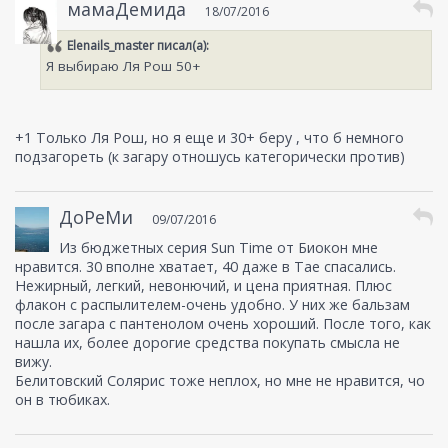
мамаДемида
18/07/2016
Elenails_master
писал(а):
Я выбираю Ля Рош 50+
+1 Только Ля Рош, но я еще и 30+ беру , что б немного
подзагореть (к загару отношусь категорически против)
ДоРеМи
09/07/2016
Из бюджетных серия Sun Time от Биокон мне
нравится. 30 вполне хватает, 40 даже в Тае спасались.
Нежирный, легкий, невонючий, и цена приятная. Плюс
флакон с распылителем-очень удобно. У них же бальзам
после загара с пантенолом очень хороший. После того, как
нашла их, более дорогие средства покупать смысла не
вижу.
Белитовский Солярис тоже неплох, но мне не нравится, чо
он в тюбиках.