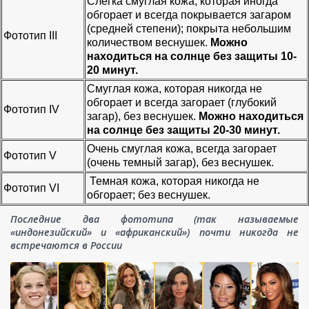
Cлегка смуглая кожа, которая иногда
обгорает и всегда покрывается загаром
(средней степени); покрыта небольшим
Фототип III
количеством веснушек.
Можно
находиться на солнце без защиты 10-
20 минут.
Cмуглая кожа, которая никогда не
обгорает и всегда загорает (глубокий
Фототип IV
загар), без веснушек.
Можно находиться
на солнце без защиты 20-30 минут.
Очень смуглая кожа, всегда загорает
Фототип V
(очень темный загар), без веснушек.
Темная кожа, которая никогда не
Фототип VI
обгорает; без веснушек.
Последние два фототипа (так называемые
«индонезийский» и «африканский») почти никогда не
встречаются в России