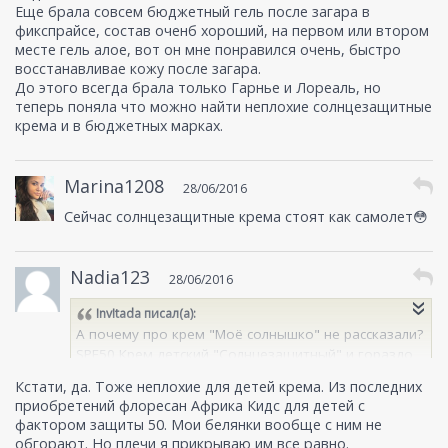
Еще брала совсем бюджетный гель после загара в
фикспрайсе, состав оченб хороший, на первом или втором
месте гель алое, вот он мне понравился очень, быстро
восстанавливае кожу после загара.
До этого всегда брала только Гарнье и Лореаль, но
теперь поняла что можно найти неплохие солнцезащитные
крема и в бюджетных марках.
Marina1208
28/06/2016
Сейчас солнцезащитные крема стоят как самолет😳
Nadia123
28/06/2016
InvItada
писал(а):
А почему про крем "Моё солнышко" не рассказали?
SPF50 Крем детский "Солнцезащитный" и гораздо
дешевле чем то что в статье.
Кстати, да. Тоже неплохие для детей крема. Из последних
приобретений флоресан Африка Кидс для детей с
фактором защиты 50. Мои белянки вообще с ним не
обгорают. Но плечи я прикрываю им все равно.