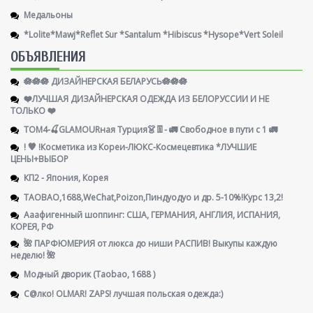
Медальоны
*Lolite*Mawj*Reflet Sur *Santalum *Hibiscus *Hysope*Vert Soleil
ОБЪЯВЛЕНИЯ
🪷🪷🪷 ДИЗАЙНЕРСКАЯ БЕЛАРУСЬ🪷🪷🪷
❤️ЛУЧШАЯ ДИЗАЙНЕРСКАЯ ОДЕЖДА ИЗ БЕЛОРУССИИ И НЕ
ТОЛЬКО ❤️
ТОМ4-🍒GLAMOURная Турция👗👖- 🚛 Свободное в пути с 1 🚛
! 🧡 !Косметика из Кореи-ЛЮКС-Космецевтика *ЛУЧШИЕ
ЦЕНЫ+ВЫБОР
КП2 - Япония, Корея
TAOBAO,1688,WeChat,Poizon,Пиндуодуо и др. 5-10%!Курс 13,2!
Ааафигенный шоппинг: США, ГЕРМАНИЯ, АНГЛИЯ, ИСПАНИЯ,
КОРЕЯ, РФ
🌺 ПАРФЮМЕРИЯ от люкса до ниши РАСПИВ! Выкупы каждую
неделю! 🌺
Модный дворик (Taobao, 1688 )
С@лко! OLMAR! ZAPS! лучшая польская одежда:)