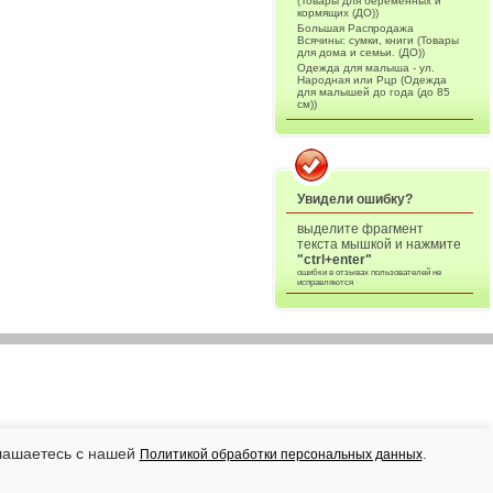
(Товары для беременных и
кормящих (ДО))
Большая Распродажа
Всячины: сумки, книги (Товары
для дома и семьи. (ДО))
Одежда для малыша - ул.
Народная или Рцр (Одежда
для малышей до года (до 85
см))
Увидели ошибку?
выделите фрагмент
текста мышкой и нажмите
"ctrl+enter"
ошибки в отзывах пользователей не
исправляются
глашаетесь с нашей
.
Политикой обработки персональных данных