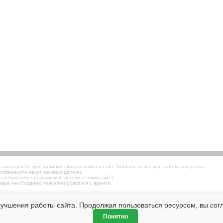
 интернете при наличии гиперссылки на сайт Sibmama.ru и с указанием авторства.
ственность несут рекламодатели.
 сообщения, оставляемые посетителями сайта.
вья, необходимо консультироваться с врачом.
лучшения работы сайта. Продолжая пользоваться ресурсом, вы со
Понятно