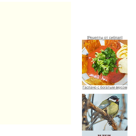
[Рецепты от сибпап]
Гаспачо с богатым вкусом