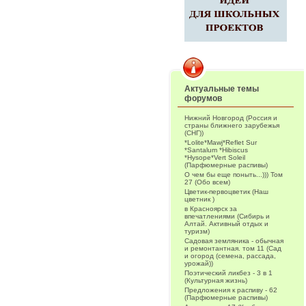
Актуальные темы
форумов
Нижний Новгород (Россия и
страны ближнего зарубежья
(СНГ))
*Lolite*Mawj*Reflet Sur
*Santalum *Hibiscus
*Hysope*Vert Soleil
(Парфюмерные распивы)
О чем бы еще поныть...))) Том
27 (Обо всем)
Цветик-первоцветик (Наш
цветник )
в Красноярск за
впечатлениями (Сибирь и
Алтай. Активный отдых и
туризм)
Садовая земляника - обычная
и ремонтантная. том 11 (Сад
и огород (семена, рассада,
урожай))
Поэтический ликбез - 3 в 1
(Культурная жизнь)
Предложения к распиву - 62
(Парфюмерные распивы)