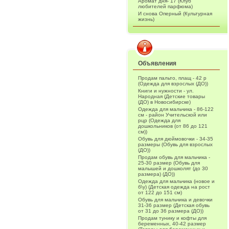
Аромат дня- 17 (Клуб
любителей парфюма)
И снова Оперный (Культурная
жизнь)
Объявления
Продам пальто, плащ - 42 р
(Одежда для взрослых (ДО))
Книги и нужности - ул.
Народная (Детские товары
(ДО) в Новосибирске)
Одежда для мальчика - 86-122
см - район Учительской или
рцр (Одежда для
дошкольников (от 86 до 121
см))
Обувь для дюймовочки - 34-35
размеры (Обувь для взрослых
(ДО))
Продам обувь для мальчика -
25-30 размер (Обувь для
малышей и дошколят (до 30
размера) (ДО))
Одежда для мальчика (новое и
б\у) (Детская одежда на рост
от 122 до 151 см)
Обувь для мальчика и девочки
31-36 размер (Детская обувь
от 31 до 36 размера (ДО))
Продам тунику и кофты для
беременных, 40-42 размер