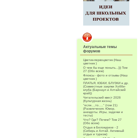
Актуальные темы
форумов
Цветик-первоцветик (Наш
цветник )
О чем бы еще поныть...))) Том
27 (Обо всем)
Флоксы - фото и отзывы (Наш
цветник )
ПЛАТЬЯ, ЮБКИ, БЛУЗКИ и др.
(Совместные закупки Хобби-
клуба (Барнаул и Алтайский
край))
Читательский квест 2026
(Культурная жизнь)
"если...,то....." (том 21)
(Развлечения. Юмор,
анекдоты. Игры, задачки и
тесты)
Что? Где? Почем? Том 27
(Обо всем)
Отдых в Белокурихе - 2
(Сибирь и Алтай. Активный
отдых и туризм)