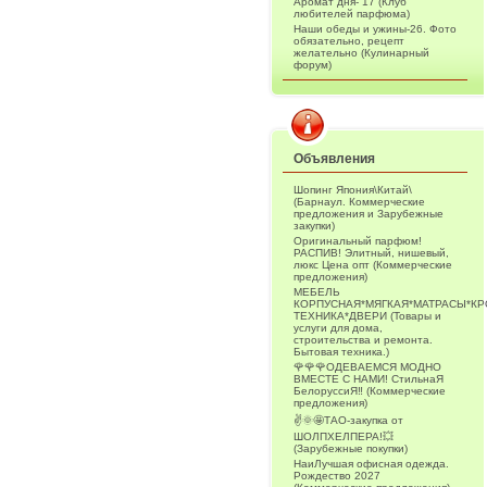
Аромат дня- 17 (Клуб
любителей парфюма)
Наши обеды и ужины-26. Фото
обязательно, рецепт
желательно (Кулинарный
форум)
Объявления
Шопинг Япония\Китай\
(Барнаул. Коммерческие
предложения и Зарубежные
закупки)
Оригинальный парфюм!
РАСПИВ! Элитный, нишевый,
люкс Цена опт (Коммерческие
предложения)
МЕБЕЛЬ
КОРПУСНАЯ*МЯГКАЯ*МАТРАСЫ*К
ТЕХНИКА*ДВЕРИ (Товары и
услуги для дома,
строительства и ремонта.
Бытовая техника.)
🌹🌹🌹ОДЕВАЕМСЯ МОДНО
ВМЕСТЕ С НАМИ! СтильнаЯ
БелоруссиЯ‼ (Коммерческие
предложения)
✌️🌞🤩ТАО-закупка от
ШОЛПХЕЛПЕРА!💥
(Зарубежные покупки)
НаиЛучшая офисная одежда.
Рождество 2027