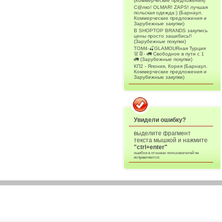
(Коммерческие предложения)
С@лко! OLMAR! ZAPS! лучшая
польская одежда:) (Барнаул.
Коммерческие предложения и
Зарубежные закупки)
В SHOPTOP BRANDS закупись
цены просто зашибись!!
(Зарубежные покупки)
ТОМ4-🍒GLAMOURная Турция
👗👖- 🚛 Свободное в пути с 1
🚛 (Зарубежные покупки)
КП2 - Япония, Корея (Барнаул.
Коммерческие предложения и
Зарубежные закупки)
Увидели ошибку?
выделите фрагмент
текста мышкой и нажмите
"ctrl+enter"
ошибки в отзывах пользователей не
исправляются