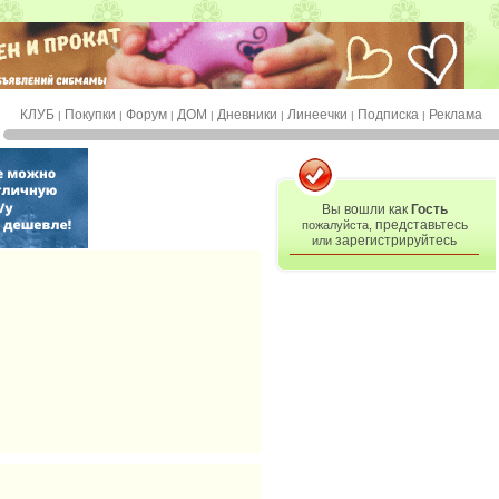
КЛУБ
Покупки
Форум
ДОМ
Дневники
Линеечки
Подписка
Реклама
|
|
|
|
|
|
|
Вы вошли как
Гость
представьтесь
пожалуйста,
зарегистрируйтесь
или