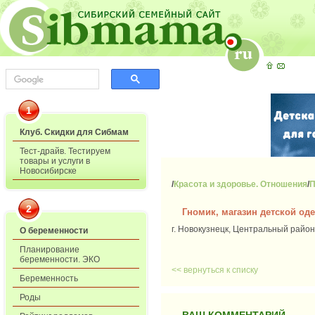
1
Клуб. Скидки для Сибмам
Тест-драйв. Тестируем
товары и услуги в
Новосибирске
/
Красота и здоровье. Отношения
/
П
2
Гномик, магазин детской од
г. Новокузнецк, Центральный район
О беременности
Планирование
беременности. ЭКО
<< вернуться к списку
Беременность
Роды