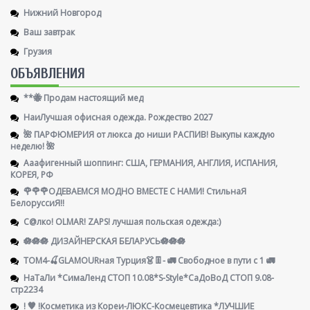
Нижний Новгород
Ваш завтрак
Грузия
ОБЪЯВЛЕНИЯ
**🐝 Продам настоящий мед
НаиЛучшая офисная одежда. Рождество 2027
🌺 ПАРФЮМЕРИЯ от люкса до ниши РАСПИВ! Выкупы каждую
неделю! 🌺
Ааафигенный шоппинг: США, ГЕРМАНИЯ, АНГЛИЯ, ИСПАНИЯ,
КОРЕЯ, РФ
🌹🌹🌹ОДЕВАЕМСЯ МОДНО ВМЕСТЕ С НАМИ! СтильнаЯ
БелоруссиЯ‼
С@лко! OLMAR! ZAPS! лучшая польская одежда:)
🪷🪷🪷 ДИЗАЙНЕРСКАЯ БЕЛАРУСЬ🪷🪷🪷
ТОМ4-🍒GLAMOURная Турция👗👖- 🚛 Свободное в пути с 1 🚛
НаТаЛи *СимаЛенд СТОП 10.08*S-Style*СаДоВоД СТОП 9.08-
стр2234
! 🧡 !Косметика из Кореи-ЛЮКС-Космецевтика *ЛУЧШИЕ